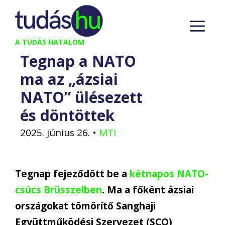
Kilépés
M
a
tartalomba
A TUDÁS HATALOM
Tegnap a NATO
ma az „ázsiai
NATO” ülésezett
és döntöttek
2025. június 26.
•
MTI
Tegnap fejeződött be a
kétnapos NATO-
csúcs Brüsszelben
. Ma a főként ázsiai
országokat tömörítő Sanghaji
Együttműködési Szervezet (SCO)