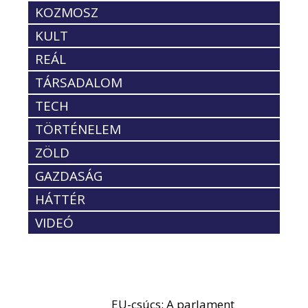
KOZMOSZ
KULT
REÁL
TÁRSADALOM
TECH
TÖRTÉNELEM
ZÖLD
GAZDASÁG
HÁTTÉR
VIDEÓ
EU-csúcs: A parlament