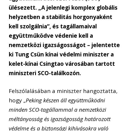
ülésezett. „A jelenlegi komplex globális
helyzetben a stabilitás horgonyaként
kell szolgálnia”, és tagállamaival
együttműködve védenie kell a
nemzetközi igazságosságot – jelentette
ki Tung Csün kínai védelmi miniszter a
kelet-kínai Csingtao városában tartott
miniszteri SCO-találkozón.
Felszólalásában a miniszter hangoztatta,
hogy „
Peking készen áll együttműködni
minden SCO-tagállammal a nemzetközi
méltányosság és igazságosság határozott
védelme és a biztonsági kihívásokra való