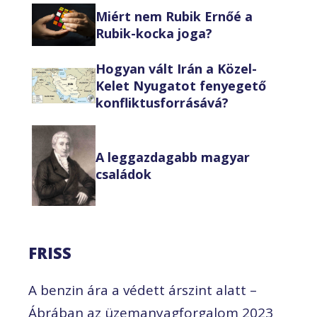
Miért nem Rubik Ernőé a
Rubik-kocka joga?
Hogyan vált Irán a Közel-
Kelet Nyugatot fenyegető
konfliktusforrásává?
A leggazdagabb magyar
családok
FRISS
A benzin ára a védett árszint alatt –
Ábrában az üzemanyagforgalom 2023