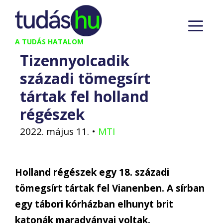
Kilépés
M
a
tartalomba
A TUDÁS HATALOM
Tizennyolcadik
századi tömegsírt
tártak fel holland
régészek
2022. május 11.
•
MTI
Holland régészek egy 18. századi
tömegsírt tártak fel Vianenben. A sírban
egy tábori kórházban elhunyt brit
katonák maradványai voltak.