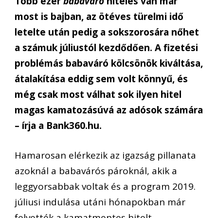
Több ezer
babaváró
hiteles van már
most is bajban, az ötéves türelmi idő
letelte után pedig a sokszorosára nőhet
a számuk júliustól kezdődően. A fizetési
problémás babaváró kölcsönök kiváltása,
átalakítása eddig sem volt könnyű, és
még csak most válhat sok ilyen hitel
magas kamatozásúvá az adósok számára
– írja a Bank360.hu.
Hamarosan elérkezik az igazság pillanata
azoknál a babavárós pároknál, akik a
leggyorsabbak voltak és a program 2019.
júliusi indulása utáni hónapokban már
felvették a kamatmentes hitelt.