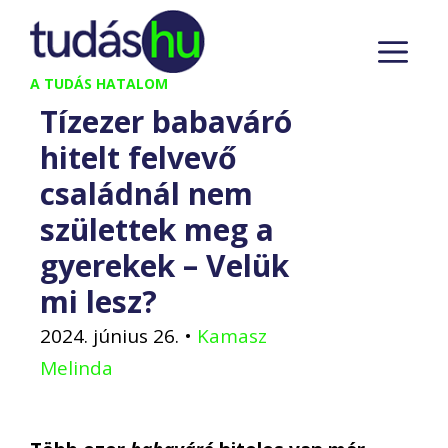
Kilépés
M
a
tartalomba
A TUDÁS HATALOM
Tízezer babaváró
hitelt felvevő
családnál nem
születtek meg a
gyerekek – Velük
mi lesz?
2024. június 26.
•
Kamasz
Melinda