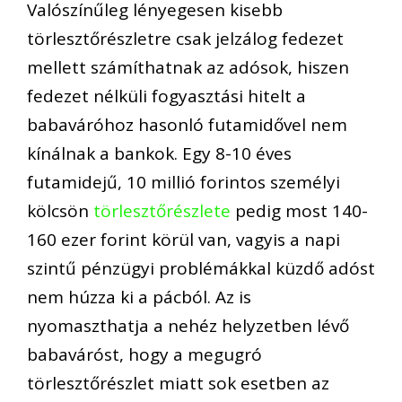
Valószínűleg lényegesen kisebb
törlesztőrészletre csak jelzálog fedezet
mellett számíthatnak az adósok, hiszen
fedezet nélküli fogyasztási hitelt a
babaváróhoz hasonló futamidővel nem
kínálnak a bankok. Egy 8-10 éves
futamidejű, 10 millió forintos személyi
kölcsön
törlesztőrészlete
pedig most 140-
160 ezer forint körül van, vagyis a napi
szintű pénzügyi problémákkal küzdő adóst
nem húzza ki a pácból. Az is
nyomaszthatja a nehéz helyzetben lévő
babaváróst, hogy a megugró
törlesztőrészlet miatt sok esetben az