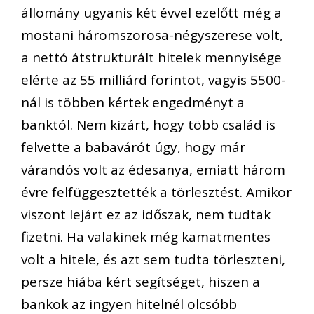
állomány ugyanis két évvel ezelőtt még a
mostani háromszorosa-négyszerese volt,
a nettó átstrukturált hitelek mennyisége
elérte az 55 milliárd forintot, vagyis 5500-
nál is többen kértek engedményt a
banktól. Nem kizárt, hogy több család is
felvette a babavárót úgy, hogy már
várandós volt az édesanya, emiatt három
évre felfüggesztették a törlesztést. Amikor
viszont lejárt ez az időszak, nem tudtak
fizetni. Ha valakinek még kamatmentes
volt a hitele, és azt sem tudta törleszteni,
persze hiába kért segítséget, hiszen a
bankok az ingyen hitelnél olcsóbb