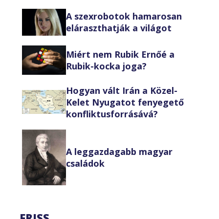
A szexrobotok hamarosan
eláraszthatják a világot
Miért nem Rubik Ernőé a
Rubik-kocka joga?
Hogyan vált Irán a Közel-
Kelet Nyugatot fenyegető
konfliktusforrásává?
A leggazdagabb magyar
családok
FRISS