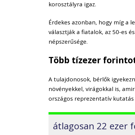
korosztályra igaz.
Érdekes azonban, hogy míg a le
választják a fiatalok, az 50-es é
népszerűsége.
Több tízezer forint
A tulajdonosok, bérlők igyekez
növényekkel, virágokkal is,
amir
országos reprezentatív ku
tatás
átlagosan 22 ezer f