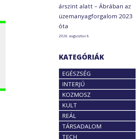
árszint alatt – Ábrában az
üzemanyagforgalom 2023
óta
2026. augusztus 6.
KATEGÓRIÁK
EGÉSZSÉG
INTERJÚ
KOZMOSZ
KULT
REÁL
TÁRSADALOM
TECH