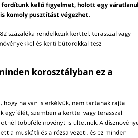
fordítunk kellő figyelmet, holott egy váratlanu
 is komoly pusztítást végezhet.
2 százaléka rendelkezik kerttel, terasszal vagy
növényekkel és kerti bútorokkal tesz
 minden korosztályban ez a
 hogy ha van is erkélyük, nem tartanak rajta
ak egyfélét, szemben a kerttel vagy terasszal
ötnél többféle növényt is ült
etnek. A dísznövény
llett a muskátli és a rózsa vezeti, és ez minden