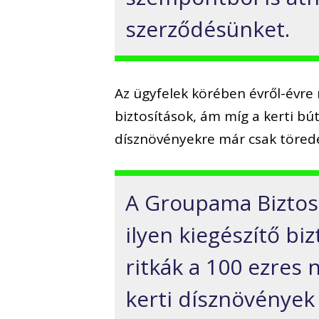
szerződésünket.
Az ügyfe
lek körében évről-évre 
biztosítások, ám míg a kerti bú
dísznövényekre már csak töredé
A Groupama Biztosí
ilyen kiegészítő bi
ritkák a 100 ezres 
kerti dísznövények