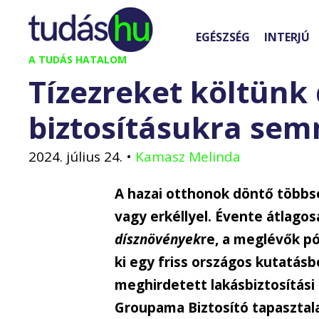
Kilépés
a
EGÉSZSÉG
INTERJÚ
tartalomba
A TUDÁS HATALOM
Tízezreket költünk
biztosításukra se
2024. július 24.
•
Kamasz Melinda
A hazai otthonok döntő többsé
vagy erkéllyel. Évente átlagos
dísznövények
re, a meglévők pó
ki egy friss országos kutatásb
meghirdetett lakásbiztosítási
Groupama Biztosító tapasztala