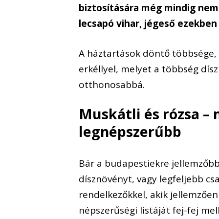
biztosítására még mindig nem 
lecsapó vihar, jégeső ezekben
A háztartások döntő többsége, 8
erkéllyel, melyet a többség
dísz
otthonosabbá.
Muskátli és rózsa –
legnépszerűbb
Bár a budapestiekre jellemzőbb,
dísznövényt, vagy legfeljebb cs
rendelkezőkkel, akik
jellemzően 
népszerűségi listáját fej-fej me