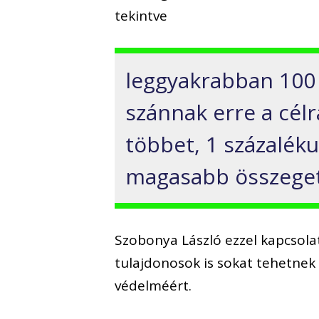
tekintve
leggyakrabban 100 e
szánnak erre a cél
többet, 1 százaléku
magasabb összeget 
Szobonya László ezzel kapcsolat
tulajdonosok is sokat tehetnek 
védelméért.