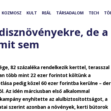
KOZMOSZ
KULT
REÁL
TÁRSADALOM
TECH
TÖ
 disznövényekre, de a
mmit sem
ge, 82 százaléka rendelkezik kerttel, terasszal
an több mint 22 ezer forintot költünk a
tlása pedig közel 60 ezer forintba kerülne – der
ól. Az idén márciusban első alkalommal
 kampány enyhítette az alulbiztosítottságot, a
tai szerint azonban a növények, kerti bútorok