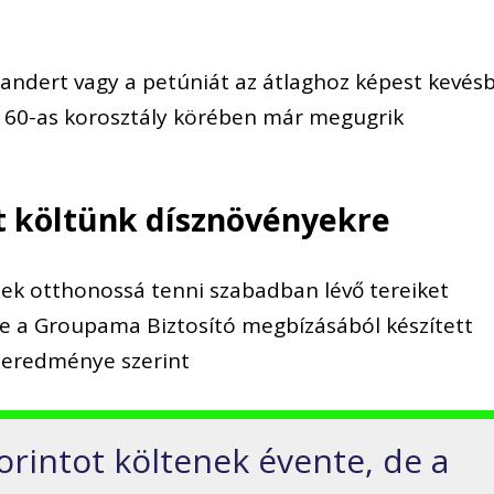
andert vagy a petúniát az átlaghoz képest kevés
s 60-as korosztály köré
ben már megugrik
ot költünk dísznövényekre
nek otthonossá tenni szabadban lévő tereiket
e a Groupama Biztosító megbízásából készített
 eredménye szerint
orintot költenek évente, de a