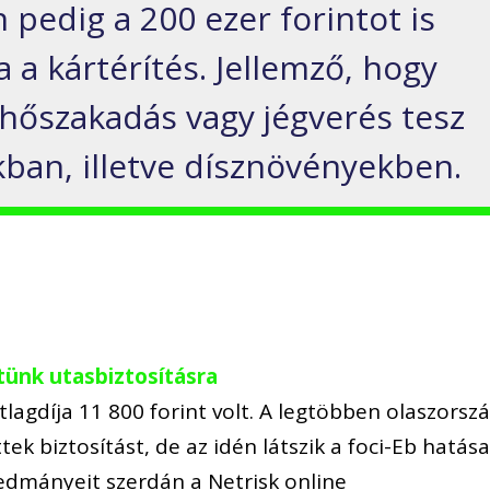
pedig a 200 ezer forintot is
a kártérítés. Jellemző, hogy
lhőszakadás vagy jégverés tesz
kban, illetve dísznövényekben.
tünk utasbiztosításra
lagdíja 11 800 forint volt. A legtöbben olaszorszá
ek biztosítást, de az idén látszik a foci-Eb hatás
redmányeit szerdán a Netrisk online