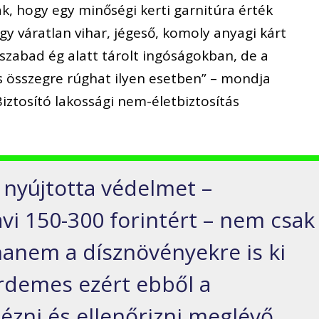
, hogy egy minőségi kerti garnitúra érték
gy váratlan vihar, jégeső
, komoly anyagi kárt
szabad ég alatt tárolt ingóságokban, de a
s összegre rúghat ilyen esetben”
–
mondja
ztosító lakossági nem-életbiztosítás
 nyújtotta védelmet –
vi 150-300 forintért – nem csak
 hanem a dísznövényekre is ki
érdemes ezért ebből a
ézni és ellenőrizni meglévő