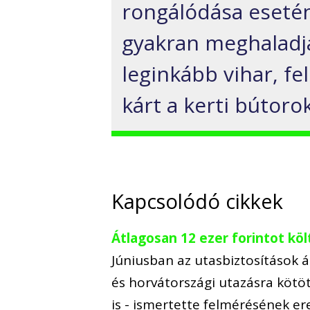
rongálódása esetén 
gyakran meghaladja 
leginká
bb vihar, fe
kárt a kerti bútoro
Kapcsolódó cikkek
Átlagosan 12 ezer forintot köl
Júniusban az utasbiztosítások át
és horvátországi utazásra kötött
is - ismertette felmérésének e