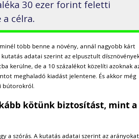
léka 30 ezer forint feletti
 a célra.
, minél több benne a növény, annál nagyobb kárt
A kutatás adatai szerint az elpusztult dísznövénye
tba kerülne, de a 10 százalékot közelíti azoknak a
rintot meghaladó kiadást jelentene. És akkor még
i bútorok
ról.
kább kötünk biztosítást, mint a
gy a szórás. A kutatás adatai
szerint az arányoka