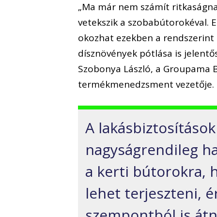
„Ma már nem számít ritkaságnak
vetekszik a szobabútorokéval. E
okozhat ezekben a rendszerint 
dísznövények pótlása is jelentő
Szobonya László, a Groupama Bi
termékmenedzsment vezetője.
A lakásbiztosítások
nagyságrendileg ha
a kerti bútorokra,
lehet terjeszteni, 
szempontból is átn