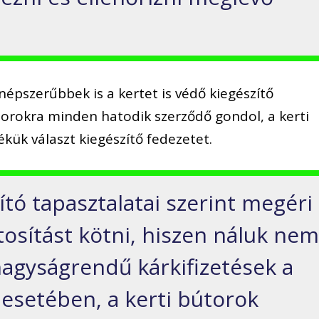
népszerűbbek is a kertet is védő kiegészítő
torokra minden hatodik szerződő gondol, a kerti
kük választ kiegészítő fedezetet.
tó tapasztalatai szerint megéri
ztosítást kötni, hiszen náluk ne
nagyságrendű kárkifizetések a
 esetében, a kerti bútorok