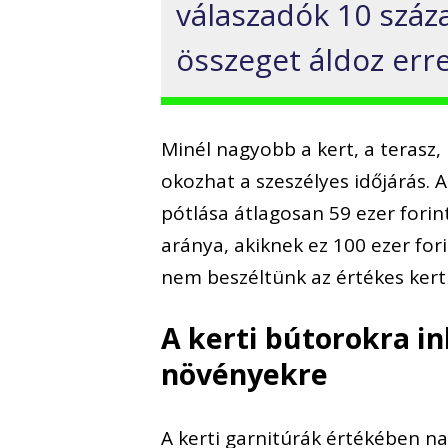
válaszadók 10 száza
összeget áldoz erre
Minél nagyobb a kert, a terasz
okozhat a szeszélyes időjárás. 
pótlása átlagosan 59 ezer forin
aránya, akiknek ez 100 ezer fo
nem beszéltünk az értékes kert
A kerti bútorokra in
növényekre
A kerti garnitúrák értékében na