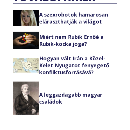
A szexrobotok hamarosan
eláraszthatják a világot
Miért nem Rubik Ernőé a
Rubik-kocka joga?
Hogyan vált Irán a Közel-
Kelet Nyugatot fenyegető
konfliktusforrásává?
A leggazdagabb magyar
családok