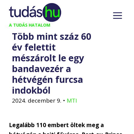
Kilépés
M
a
tartalomba
A TUDÁS HATALOM
Több mint száz 60
év felettit
mészárolt le egy
bandavezér a
hétvégén furcsa
indokból
2024. december 9.
•
MTI
Legalább 110 embert öltek meg a