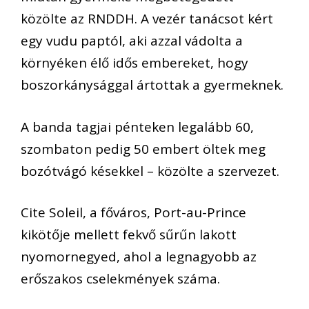
közölte az RNDDH. A vezér tanácsot kért
egy vudu paptól, aki azzal vádolta a
környéken élő idős embereket, hogy
boszorkánysággal ártottak a gyermeknek.
A banda tagjai pénteken legalább 60,
szombaton pedig 50 embert öltek meg
bozótvágó késekkel – közölte a szervezet.
Cite Soleil, a főváros, Port-au-Prince
kikötője mellett fekvő sűrűn lakott
nyomornegyed, ahol a legnagyobb az
erőszakos cselekmények száma.