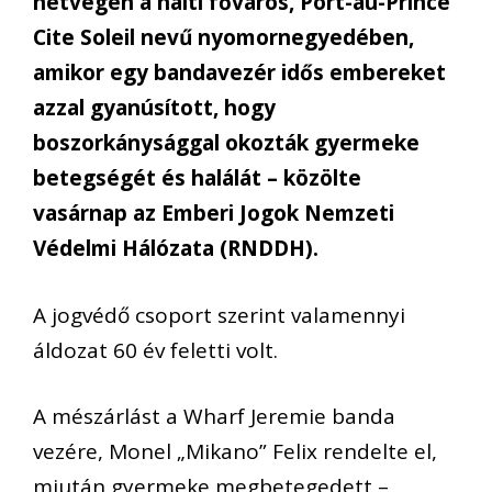
hétvégén a haiti főváros, Port-au-Prince
Cite Soleil nevű nyomornegyedében,
amikor egy bandavezér idős embereket
azzal gyanúsított, hogy
boszorkánysággal okozták gyermeke
betegségét és halálát – közölte
vasárnap az Emberi Jogok Nemzeti
Védelmi Hálózata (RNDDH).
A jogvédő csoport szerint valamennyi
áldozat 60 év feletti volt.
A mészárlást a Wharf Jeremie banda
vezére, Monel „Mikano” Felix rendelte el,
miután gyermeke megbetegedett –