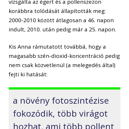
vizsgálta az égert és a pollenszezon
korábbra tolódását állapították meg:
2000-2010 között átlagosan a 46. napon
indult, 2010. után pedig már a 25. napon.
Kis Anna rámutatott továbbá, hogy a
magasabb szén-dioxid-koncentráció pedig
nem csak közvetlenül (a melegedés által)
fejti ki hatását:
a növény fotoszintézise
fokozódik, több virágot
hozhat, ami több pollent