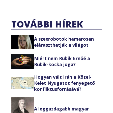
TOVÁBBI HÍREK
A szexrobotok hamarosan
eláraszthatják a világot
Miért nem Rubik Ernőé a
Rubik-kocka joga?
Hogyan vált Irán a Közel-
Kelet Nyugatot fenyegető
konfliktusforrásává?
A leggazdagabb magyar