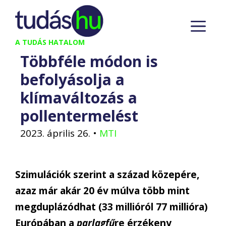
Kilépés
M
a
tartalomba
A TUDÁS HATALOM
Többféle módon is
befolyásolja a
klímaváltozás a
pollentermelést
2023. április 26.
•
MTI
Szimulációk szerint a század közepére,
azaz már akár 20 év múlva több mint
megduplázódhat (33 millióról 77 millióra)
Európában a
parlagfű
re érzékeny