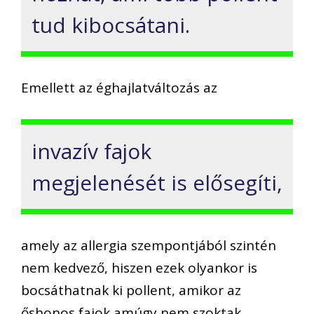
tud kibocsátani.
Emellett az éghajlatváltozás az
invazív fajok
megjelenését is elősegíti,
amely az allergia szempontjából szintén
nem kedvező, hiszen ezek olyankor is
bocsáthatnak ki pollent, amikor az
őshonos fajok amúgy nem szoktak.