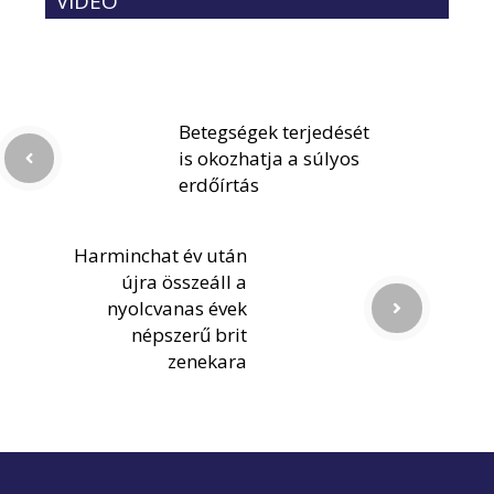
VIDEÓ
Betegségek terjedését
is okozhatja a súlyos
erdőírtás
Harminchat év után
újra összeáll a
nyolcvanas évek
népszerű brit
zenekara