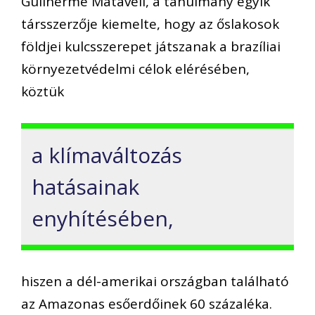
Guilherme Mataveli, a tanulmány egyik
társszerzője kiemelte, hogy az őslakosok
földjei kulcsszerepet játszanak a brazíliai
környezetvédelmi célok elérésében,
köztük
a klímaváltozás
hatásainak
enyhítésében,
hiszen a dél-amerikai országban található
az Amazonas esőerdőinek 60 százaléka.