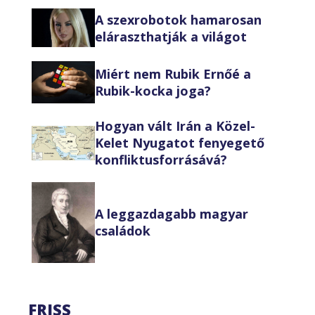
A szexrobotok hamarosan
eláraszthatják a világot
Miért nem Rubik Ernőé a
Rubik-kocka joga?
Hogyan vált Irán a Közel-
Kelet Nyugatot fenyegető
konfliktusforrásává?
A leggazdagabb magyar
családok
FRISS