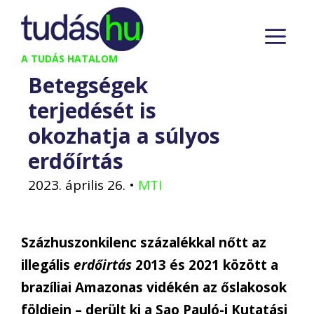
Kilépés
M
a
tartalomba
A TUDÁS HATALOM
Betegségek
terjedését is
okozhatja a súlyos
erdőírtás
2023. április 26.
•
MTI
Százhuszonkilenc százalékkal nőtt az
illegális
erdőirtás
2013 és 2021 között a
brazíliai Amazonas vidékén az őslakosok
földjein – derült ki a Sao Pauló-i Kutatási