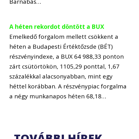
Barnabás…
A héten rekordot döntött a BUX
Emelkedő forgalom mellett csökkent a
héten a Budapesti Értéktőzsde (BÉT)
részvényindexe, a BUX 64 988,33 ponton
zárt csütörtökön, 1105,29 ponttal, 1,67
százalékkal alacsonyabban, mint egy
héttel korábban. A részvénypiac forgalma
a négy munkanapos héten 68,18…
TOVÁBBI HÍREK