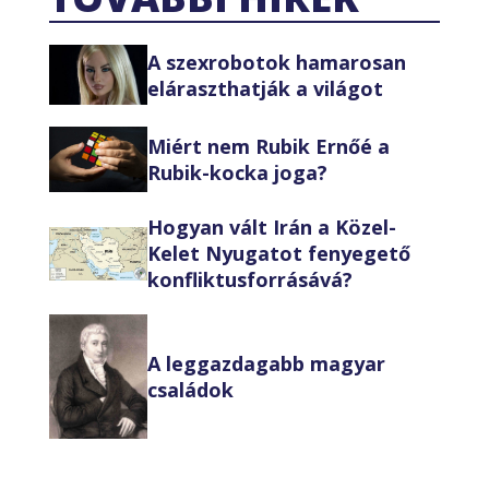
A szexrobotok hamarosan
eláraszthatják a világot
Miért nem Rubik Ernőé a
Rubik-kocka joga?
Hogyan vált Irán a Közel-
Kelet Nyugatot fenyegető
konfliktusforrásává?
A leggazdagabb magyar
családok