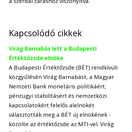
a szerdai záráshoz viszonyítva.
Kapcsolódó cikkek
Virág Barnabás lett a Budapesti
Értéktőzsde elnöke
A Budapesti Értéktőzsde (BÉT) rendkívüli
közgyűlésén Virág Barnabást, a Magyar
Nemzeti Bank monetáris politikáért,
pénzügyi stabilitásért és nemzetközi
kapcsolatokért felelős alelnökét
választották meg a BÉT új elnökének -
közölte az értéktőzsde az MTI-vel. Virág