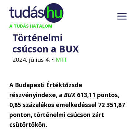
Kilépés
M
a
tartalomba
A TUDÁS HATALOM
Történelmi
csúcson a BUX
2024. július 4.
•
MTI
A Budapesti Értéktőzsde
részvényindexe, a
BUX
613,11 pontos,
0,85 százalékos emelkedéssel 72 351,87
ponton, történelmi csúcson zárt
csütörtökön.