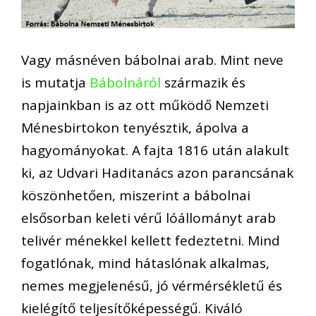
Vagy másnéven bábolnai arab. Mint neve
is mutatja
Bábolnáról
származik és
napjainkban is az ott működő Nemzeti
Ménesbirtokon tenyésztik, ápolva a
hagyományokat. A fajta 1816 után alakult
ki, az Udvari Haditanács azon parancsának
köszönhetően, miszerint a bábolnai
elsősorban keleti vérű lóállományt arab
telivér ménekkel kellett fedeztetni. Mind
fogatlónak, mind hátaslónak alkalmas,
nemes megjelenésű, jó vérmérsékletű és
kielégítő teljesítőképességű. Kiváló