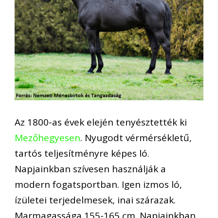
Az 1800-as évek elején tenyésztették ki
Mezőhegyesen
. Nyugodt vérmérsékletű,
tartós teljesítményre képes ló.
Napjainkban szívesen használják a
modern fogatsportban. Igen izmos ló,
ízületei terjedelmesek, inai szárazak.
Marmagassága 155-165 cm. Napjainkban