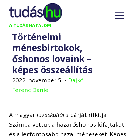
Kilépés
M
a
tartalomba
A TUDÁS HATALOM
Történelmi
ménesbirtokok,
őshonos lovaink –
képes összeállítás
2022. november 5.
•
Dajkó
Ferenc Dániel
A magyar
lovaskultúra
párját ritkítja.
Számba vettük a hazai őshonos lófajtákat
és a legfontosabb hazai méneseket. Képes