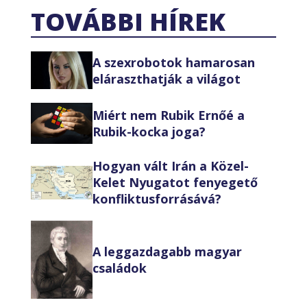
TOVÁBBI HÍREK
A szexrobotok hamarosan
eláraszthatják a világot
Miért nem Rubik Ernőé a
Rubik-kocka joga?
Hogyan vált Irán a Közel-
Kelet Nyugatot fenyegető
konfliktusforrásává?
A leggazdagabb magyar
családok