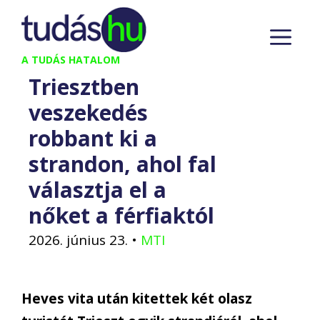
Kilépés
M
a
tartalomba
A TUDÁS HATALOM
Triesztben
veszekedés
robbant ki a
strandon, ahol fal
választja el a
nőket a férfiaktól
2026. június 23.
•
MTI
Heves vita után kitettek két olasz