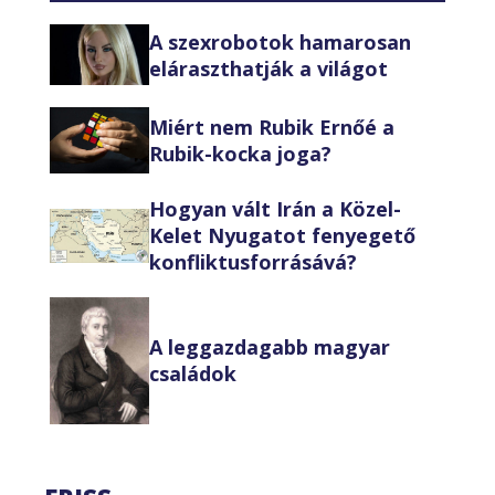
A szexrobotok hamarosan
eláraszthatják a világot
Miért nem Rubik Ernőé a
Rubik-kocka joga?
Hogyan vált Irán a Közel-
Kelet Nyugatot fenyegető
konfliktusforrásává?
A leggazdagabb magyar
családok