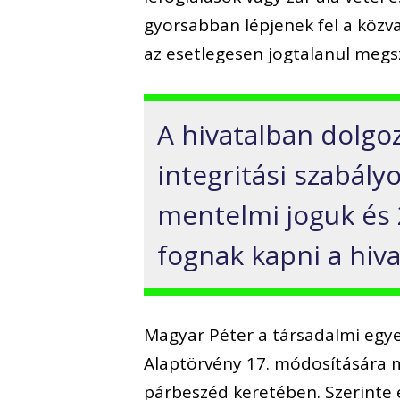
gyorsabban lépjenek fel a köz
az esetlegesen jogtalanul megsz
A hivatalban dolgo
integritási szabály
mentelmi joguk és 
fognak kapni a hiva
Magyar Péter a társadalmi egye
Alaptörvény 17. módosítására m
párbeszéd keretében. Szerinte 