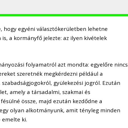
, hogy egyéni választókerületben lehetne
 is, a kormányfő jelezte: az ilyen kivételek
ányozási folyamatról azt mondta: egyelőre nincs
ereket szeretnék megkérdezni például a
 szabadságjogokról, gyülekezési jogról. Ezután
let, amely a társadalmi, szakmai és
t fésülné össze, majd ezután kezdődne a
n egy olyan alkotmányunk, amit tényleg minden
emelte ki.