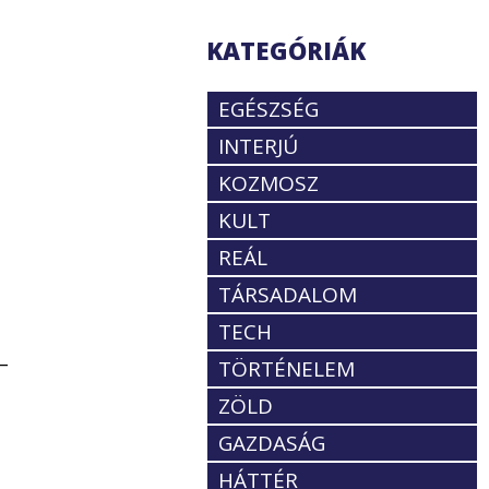
KATEGÓRIÁK
EGÉSZSÉG
INTERJÚ
KOZMOSZ
KULT
REÁL
TÁRSADALOM
TECH
–
TÖRTÉNELEM
ZÖLD
GAZDASÁG
HÁTTÉR