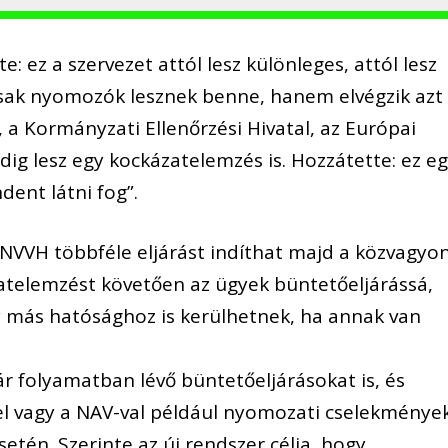
e: ez a szervezet attól lesz különleges, attól lesz
ak nyomozók lesznek benne, hanem elvégzik azt
, a Kormányzati Ellenőrzési Hivatal, az Európai
dig lesz egy kockázatelemzés is. Hozzátette: ez e
dent látni fog”.
NVVH többféle eljárást indíthat majd a közvagyo
atelemzést követően az ügyek büntetőeljárássá,
y más hatósághoz is kerülhetnek, ha annak van
ár folyamatban lévő büntetőeljárásokat is, és
 vagy a NAV-val például nyomozati cselekmények
esetén. Szerinte az új rendszer célja, hogy