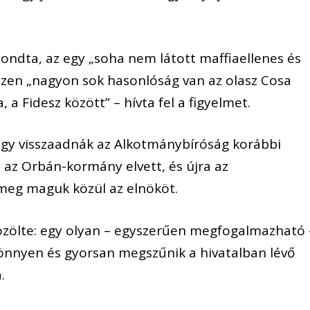
mondta, az egy „soha nem látott maffiaellenes és
szen „nagyon sok hasonlóság van az olasz Cosa
a Fidesz között” – hívta fel a figyelmet.
hogy visszaadnák az Alkotmánybíróság korábbi
 az Orbán-kormány elvett, és újra az
meg maguk közül az elnököt.
özölte: egy olyan – egyszerűen megfogalmazható 
önnyen és gyorsan megszűnik a hivatalban lévő
.