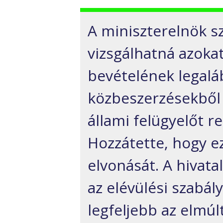
A miniszterelnök s
vizsgálhatná azoka
bevételének legalá
közbeszerzésekből 
állami felügyelőt r
Hozzátette, hogy e
elvonását. A hivata
az elévülési szabál
legfeljebb az elmúl