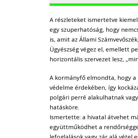
A részleteket ismertetve kiemelt
egy szuperhatóság, hogy nemcs
is, amit az Állami Számvevőszék
Ügyészség végez el, emellett pe
horizontális szervezet lesz, „min
A kormányfő elmondta, hogy a 
védelme érdekében, így kockáz
polgári perré alakulhatnak vag
hatásköre.
Ismertette: a hivatal átvehet m
együttműködhet a rendőrséggel
lefoglalások vagy zár alá vétel 