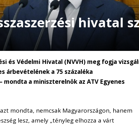
szaszerzési hivatal s
i és Védelmi Hivatal (NVVH) meg fogja vizsgál
es árbevételének a 75 százaléka
– mondta a miniszterelnök az ATV Egyenes
 azt mondta, nemcsak Magyarországon, hanem
szség lesz, amely „tényleg elhozza a várt