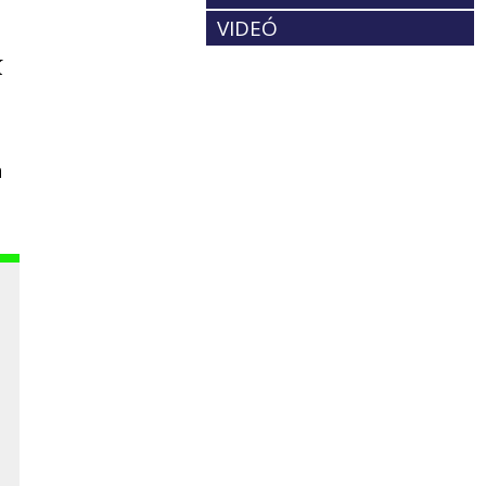
VIDEÓ
k
a