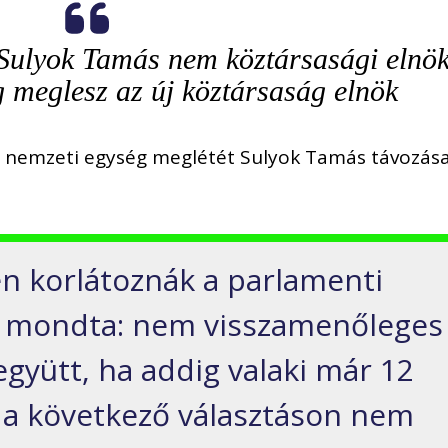
Sulyok Tamás nem köztársasági elnö
g meglesz az új köztársaság elnök
y a nemzeti egység meglétét Sulyok Tamás távozás
en korlátoznák a parlamenti
zt mondta: nem visszamenőleges
 együtt, ha addig valaki már 12
, a következő választáson nem