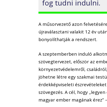
fog tudni indulni.
A műsorvezető azon felvetésére
újraválasztani valakit 12 év után
bonyolíthatják a rendszert.
A szeptemberben induló alkotm
szövegtervezet, először az emb
környezetvédelemről, családról,
jöhetne létre egy szakmai testü
érdekképviseleti észrevételeke
szövegezés. A cél, hogy „legye
magyar ember magának érez” – 