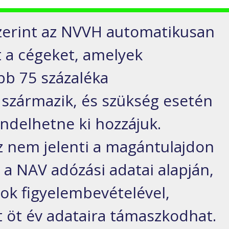
zerint az NVVH automatikusan
t a cégeket, amelyek
bb 75 százaléka
származik, és szükség esetén
endelhetne ki hozzájuk.
z nem jelenti a magántulajdon
l a NAV adózási adatai alapján,
yok figyelembevételével,
t öt év adataira támaszkodhat.