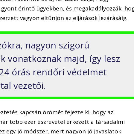
vagyont érintő ügyekben, és megakadályozzák, ho
erzett vagyon eltűnjön az eljárások lezárásáig.
zókra, nagyon szigorú
ok vonatkoznak majd, így lesz
24 órás rendőri védelmet
tal vezetői.
ztetés kapcsán örömét fejezte ki, hogy az
ár több ezer észrevétel érkezett a társadalmi
ez egy jó módszer, mert nagyon jó javaslatok