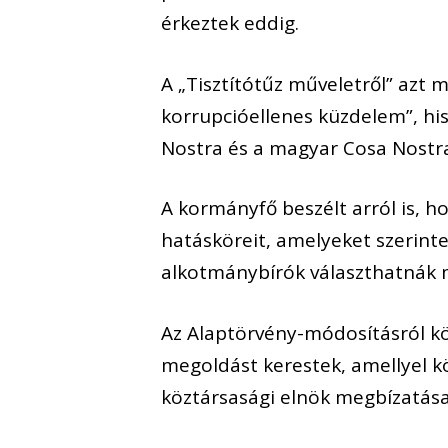
érkeztek eddig.
A „Tisztítótűz műveletről” azt 
korrupcióellenes küzdelem”, hi
Nostra és a magyar Cosa Nostra, 
A kormányfő beszélt arról is, 
hatásköreit, amelyeket szerinte
alkotmánybírók választhatnák 
Az Alaptörvény-módosításról k
megoldást kerestek, amellyel k
köztársasági elnök megbízatása