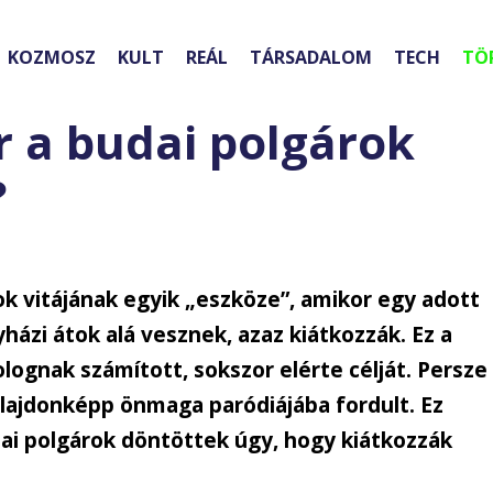
KOZMOSZ
KULT
REÁL
TÁRSADALOM
TECH
TÖ
r a budai polgárok
?
ok vitájának egyik „eszköze”, amikor egy adott
ázi átok alá vesznek, azaz kiátkozzák. Ez a
ognak számított, sokszor elérte célját. Persze
tulajdonképp önmaga paródiájába fordult. Ez
dai polgárok döntöttek úgy, hogy kiátkozzák