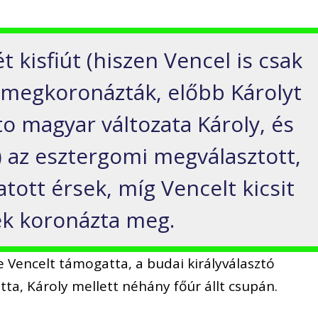
 kisfiút (hiszen Vencel is csak
) megkoronázták, előbb Károlyt
o magyar változata Károly, és
 az esztergomi megválasztott,
tott érsek, míg Vencelt kicsit
ek koronázta meg.
e Vencelt támogatta, a budai királyválasztó
tta, Károly mellett néhány főúr állt csupán.