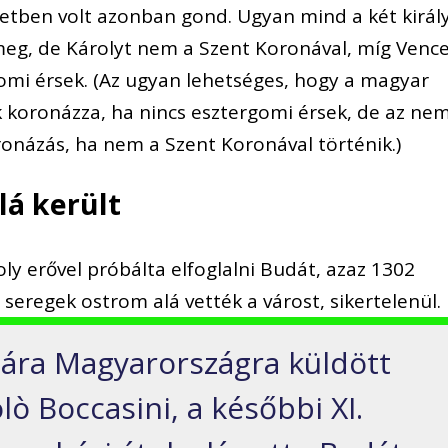
etben volt azonban gond. Ugyan mind a két királ
eg, de Károlyt nem a Szent Koronával, míg Vence
omi érsek. (Az ugyan lehetséges, hogy a magyar
k koronázza, ha nincs esztergomi érsek, de az ne
ronázás, ha nem a Szent Koronával történik.)
lá került
ly erővel próbálta elfoglalni Budát, azaz 1302
eregek ostrom alá vették a várost, sikertelenül.
ára Magyarországra küldött
lò Boccasini, a későbbi XI.