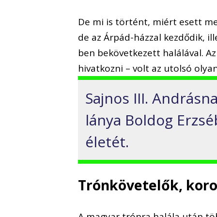
De mi is történt, miért esett m
de az Árpád-házzal kezdődik, ille
ben bekövetkezett halálával. Az
hivatkozni – volt az utolsó olya
Sajnos III. Andrásn
lánya Boldog Erzsé
életét.
Trónkövetelők, kor
A magyar trónra halála után töb