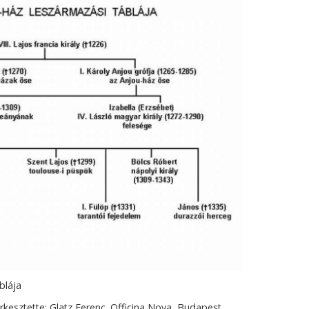
blája
rkesztette: Glatz Ferenc. Officina Nova, Budapest,