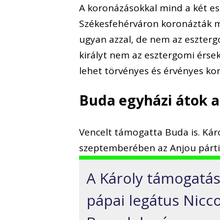
A koronázásokkal mind a két es
Székesfehérváron koronázták m
ugyan azzal, de nem az eszterg
királyt nem az esztergomi érse
lehet törvényes és érvényes ko
Buda egyházi átok a
Vencelt támogatta Buda is. Káro
szeptemberében az Anjou párti s
A Károly támogatás
pápai legátus Nicco