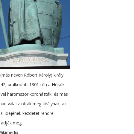
y (más néven Róbert Károly) király
42, uralkodott 1301-től) a Hősök
ivel háromszor koronázták, és más
an választották meg királynak, az
si idejének kezdetét rendre
 adják meg.
Wikimedia