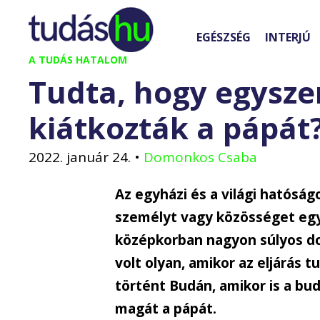
Kilépés
a
EGÉSZSÉG
INTERJÚ
tartalomba
A TUDÁS HATALOM
Tudta, hogy egysze
kiátkozták a pápát
2022. január 24.
•
Domonkos Csaba
Az egyházi és a világi hatóság
személyt vagy közösséget egyh
középkorban nagyon súlyos dol
volt olyan, amikor az eljárás 
történt Budán, amikor is a bu
magát a pápát.