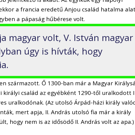
ekkor a francia eredetű Anjou család hatalma ala
 egyben a pápaság hűbérese volt.
a magyar volt, V. István magyar
lyban úgy is hívták, hogy
a.
nen származott. Ő 1300-ban már a Magyar Királys
 királyi család az egyébként 1290-től uralkodott II
s uralkodónak. (Az utolsó Árpád-házi király való
ák, mert apja, II. András utolsó fia már a király
ült, hogy nem is az idősödő II. András volt az apa.)