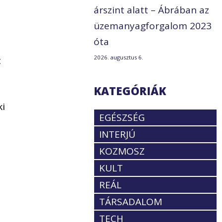
árszint alatt – Ábrában az
üzemanyagforgalom 2023
óta
2026. augusztus 6.
t
KATEGÓRIÁK
ki
EGÉSZSÉG
INTERJÚ
KOZMOSZ
KULT
REÁL
TÁRSADALOM
TECH