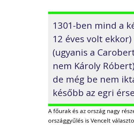
1301-ben mind a két
12 éves volt ekkor
(ugyanis a Carobert
nem Károly Róbert)
de még be nem ikta
később az egri érs
A főurak és az ország nagy rész
országgyűlés is Vencelt választo