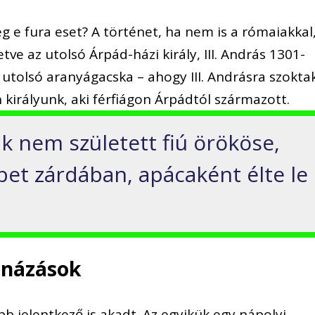
eg e fura eset? A történet, ha nem is a rómaiakkal
tve az utolsó Árpád-házi király, III. András 1301-
 utolsó aranyágacska – ahogy III. Andrásra szokta
n királyunk, aki férfiágon Árpádtól származott.
ak nem született fiú örököse,
bet zárdában, apácaként élte le
onázások
b jelentkező is akadt. Az egyikük egy nápolyi