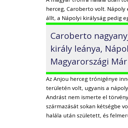
herceg, Caroberto volt. Nápoly 
állt, a Nápolyi királyság pedig
Caroberto nagyanyj
király leánya, Nápo
Magyarországi Mári
Az Anjou herceg trónigénye in
területén volt, ugyanis a nápolyi
Andrást nem ismerte el törvénye
származását sokan kétségbe vont
halála után született, és felmer