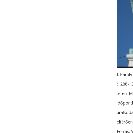
I. Károl
(1288-13
terén. M
időpontb
uralkodá
eltérően
Forrás: 