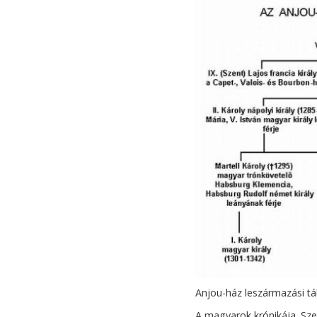
Anjou-ház leszármazási tá
A magyarok krónikája. Sze