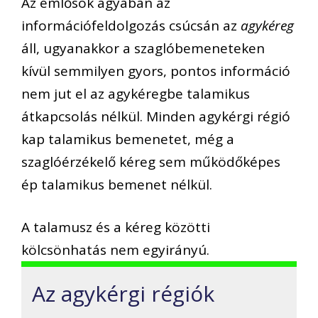
Az emlősök agyában az
információfeldolgozás csúcsán az
agykéreg
áll, ugyanakkor a szaglóbemeneteken
kívül semmilyen gyors, pontos információ
nem jut el az agykéregbe talamikus
átkapcsolás nélkül. Minden agykérgi régió
kap talamikus bemenetet, még a
szaglóérzékelő kéreg sem működőképes
ép talamikus bemenet nélkül.
A talamusz és a kéreg közötti
kölcsönhatás nem egyirányú.
Az agykérgi régiók