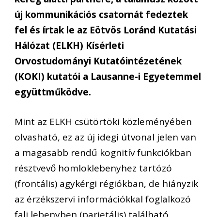
új kommunikációs csatornát fedeztek
fel és írtak le az Eötvös Loránd Kutatási
Hálózat (ELKH) Kísérleti
Orvostudományi Kutatóintézetének
(KOKI) kutatói a Lausanne-i Egyetemmel
együttműködve.
Mint az ELKH csütörtöki közleményében
olvasható, ez az új idegi útvonal jelen van
a magasabb rendű kognitív funkciókban
résztvevő homloklebenyhez tartózó
(frontális) agykérgi régiókban, de hiányzik
az érzékszervi információkkal foglalkozó
fali lebenyben (parietális) található