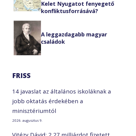
Kelet Nyugatot fenyegető
konfliktusforrásává?
A leggazdagabb magyar
családok
FRISS
14 javaslat az általános iskoláknak a
jobb oktatás érdekében a
minisztériumtól
2026. augusztus 9.
Vitézy Dávid: 2,27 milliárdot fizetett