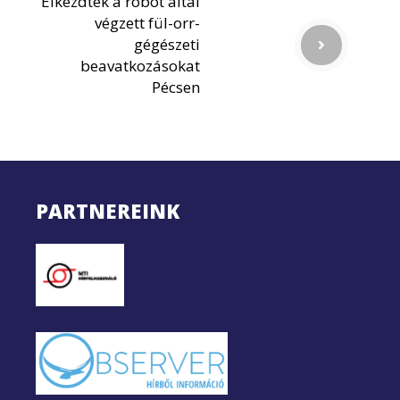
Elkezdték a robot által
végzett fül-orr-
gégészeti
beavatkozásokat
Pécsen
PARTNEREINK