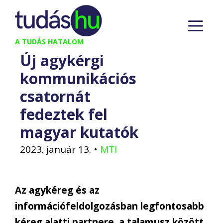
Kilépés
M
a
tartalomba
A TUDÁS HATALOM
Új agykérgi
kommunikációs
csatornát
fedeztek fel
magyar kutatók
2023. január 13.
•
MTI
Az agykéreg és az
információfeldolgozásban legfontosabb
kéreg alatti partnere, a talamusz között