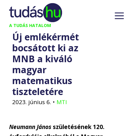
Kilépés
M
a
tartalomba
A TUDÁS HATALOM
Új emlékérmét
bocsátott ki az
MNB a kiváló
magyar
matematikus
tiszteletére
2023. június 6.
•
MTI
Neumann János
születésének 120.