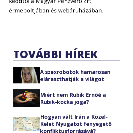
keddtől a Magyar Pénzverő Zrt.
érmeboltjában és webáruházában.
TOVÁBBI HÍREK
A szexrobotok hamarosan
eláraszthatják a világot
Miért nem Rubik Ernőé a
Rubik-kocka joga?
Hogyan vált Irán a Közel-
Kelet Nyugatot fenyegető
konfliktusforrásává?