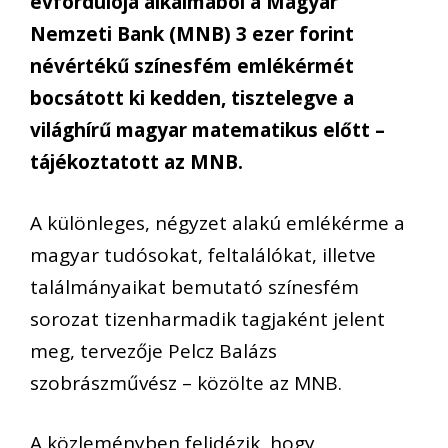
évfordulója alkalmából a Magyar
Nemzeti Bank (MNB) 3 ezer forint
névértékű színesfém emlékérmét
bocsátott ki kedden, tisztelegve a
világhírű magyar matematikus előtt –
tájékoztatott az MNB.
A különleges, négyzet alakú emlékérme a
magyar tudósokat, feltalálókat, illetve
találmányaikat bemutató színesfém
sorozat tizenharmadik tagjaként jelent
meg, tervezője Pelcz Balázs
szobrászművész – közölte az MNB.
A közleményben felidézik, hogy