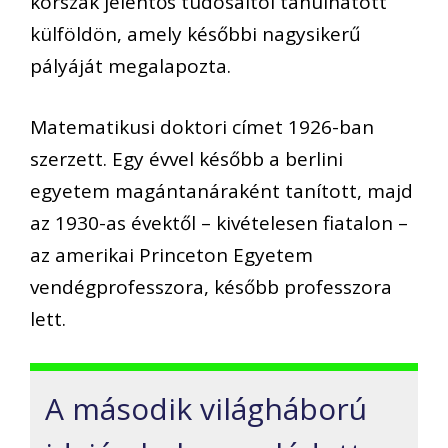
korszak jelentős tudósaitól tanulhatott
külföldön, amely későbbi nagysikerű
pályáját megalapozta.
Matematikusi doktori címet 1926-ban
szerzett. Egy évvel később a berlini
egyetem magántanáraként tanított, majd
az 1930-as évektől – kivételesen fiatalon –
az amerikai Princeton Egyetem
vendégprofesszora, később professzora
lett.
A második világháború