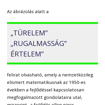
Az ábrázolás alatt a
„TÜRELEM”
„RUGALMASSÁG”
ÉRTELEM”
felirat olvasható, amely a nemzetközileg
elismert matematikusnak az 1950-es
években a fejlődéssel kapcsolatosan
megfogalmazott gondolataira utal,
miszerint „a fejlődés ellen nincs