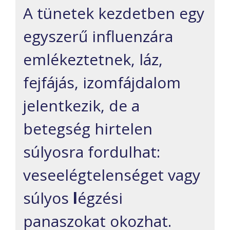
A tünetek kezdetben egy
egyszerű influenzára
emlékeztetnek, láz,
fejfájás, izomfájdalom
jelentkezik, de a
betegség hirtelen
súlyosra fordulhat:
veseelégtelenséget vagy
súlyos
l
égzési
panaszokat okozhat.