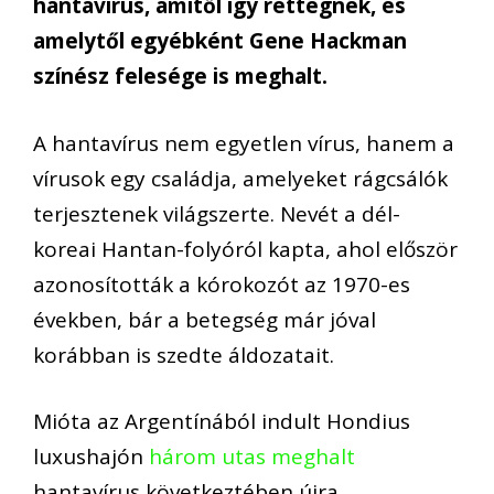
hantavírus, amitől így rettegnek, és
amelytől egyébként Gene Hackman
színész felesége is meghalt.
A hantavírus nem egyetlen vírus, hanem a
vírusok egy családja, amelyeket rágcsálók
terjesztenek világszerte. Nevét a dél-
koreai Hantan-folyóról kapta, ahol először
azonosították a kórokozót az 1970-es
években, bár a betegség már jóval
korábban is szedte áldozatait.
Mióta az Argentínából indult Hondius
luxushajón
három utas meghalt
hantavírus következtében újra