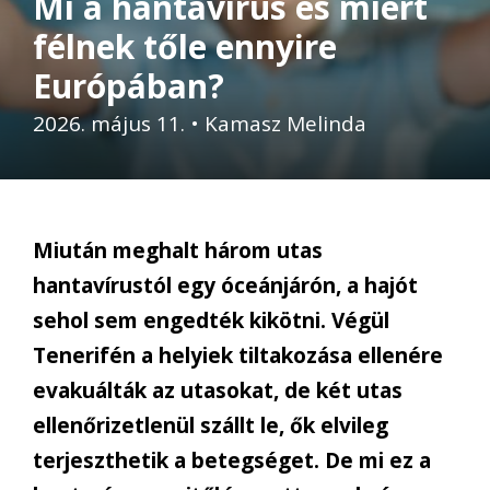
Mi a hantavírus és miért
félnek tőle ennyire
Európában?
2026. május 11.
•
Kamasz Melinda
Miután meghalt három utas
hantavírustól egy óceánjárón, a hajót
sehol sem engedték kikötni. Végül
Tenerifén a helyiek tiltakozása ellenére
evakuálták az utasokat, de két utas
ellenőrizetlenül szállt le, ők elvileg
terjeszthetik a betegséget. De mi ez a