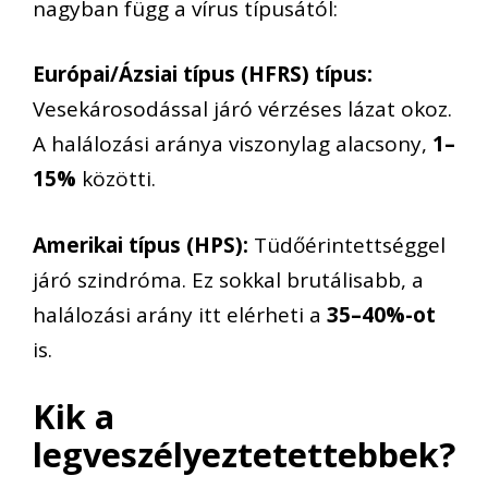
nagyban függ a vírus típusától:
Európai/Ázsiai típus (HFRS) típus:
Vesekárosodással járó vérzéses lázat okoz.
A halálozási aránya viszonylag alacsony,
1–
15%
közötti.
Amerikai típus (HPS):
Tüdőérintettséggel
járó szindróma. Ez sokkal brutálisabb, a
halálozási arány itt elérheti a
35–40%-ot
is.
Kik a
legveszélyeztetettebbek?