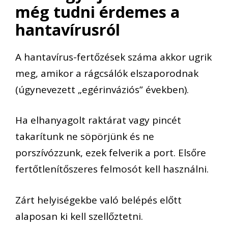
még tudni érdemes a
hantavírusról
A hantavírus-fertőzések száma akkor ugrik
meg, amikor a rágcsálók elszaporodnak
(úgynevezett „egérinváziós” években).
Ha elhanyagolt raktárat vagy pincét
takarítunk ne söpörjünk és ne
porszívózzunk, ezek felverik a port. Elsőre
fertőtlenítőszeres felmosót kell használni.
Zárt helyiségekbe való belépés előtt
alaposan ki kell szellőztetni.