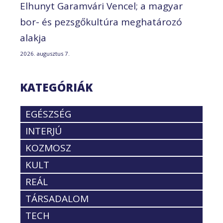
Elhunyt Garamvári Vencel; a magyar
bor- és pezsgőkultúra meghatározó
alakja
2026. augusztus 7.
KATEGÓRIÁK
EGÉSZSÉG
INTERJÚ
KOZMOSZ
KULT
REÁL
TÁRSADALOM
TECH