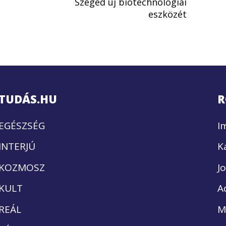
Szeged új biotechnológiai
eszközét
TUDÁS.HU
R
EGÉSZSÉG
I
INTERJÚ
K
KOZMOSZ
J
KULT
A
REÁL
M