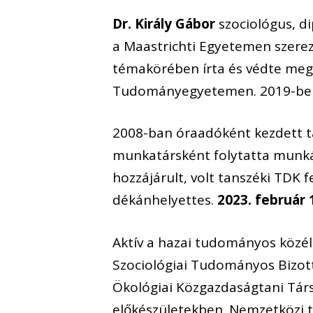
Dr. Király Gábor
szociológus, 
a Maastrichti Egyetemen szerezt
témakörében írta és védte meg
Tudományegyetemen. 2019-ben 
2008-ban óraadóként kezdett t
munkatársként folytatta munkáj
hozzájárult, volt tanszéki TDK 
dékánhelyettes.
2023. február 
Aktív a hazai tudományos közéle
Szociológiai Tudományos Bizott
Ökológiai Közgazdaságtani Tár
előkészületekben. Nemzetközi t