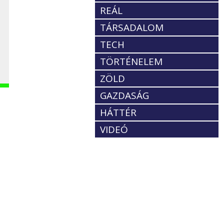
REÁL
TÁRSADALOM
TECH
TÖRTÉNELEM
ZÖLD
GAZDASÁG
HÁTTÉR
VIDEÓ