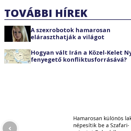
TOVÁBBI HÍREK
A szexrobotok hamarosan
eláraszthatják a világot
Hogyan vált Irán a Közel-Kelet 
fenyegető konfliktusforrásává?
Hamarosan különös la
népesítik be a Szafari-