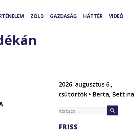
RTÉNELEM
ZÖLD
GAZDASÁG
HÁTTÉR
VIDEÓ
 dékán
2026. augusztus 6.,
csütörtök • Berta, Bettina
 A
Keresés:
FRISS