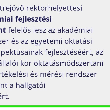
trejövő rektorhelyettesi
iai fejlesztési
nt
felelős lesz az akadémiai
r és az egyetemi oktatási
ektusainak fejlesztéséért, az
lalói kör oktatásmódszertani
értékelési és mérési rendszer
nt a hallgatói
rt.