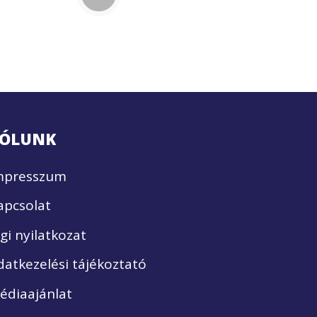
ÓLUNK
mpresszum
apcsolat
ogi nyilatkozat
datkezelési tájékoztató
édiaajánlat