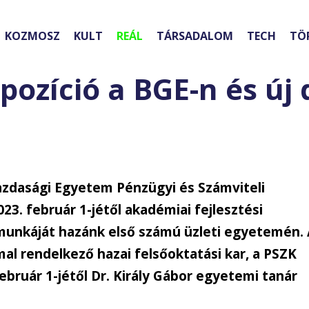
KOZMOSZ
KULT
REÁL
TÁRSADALOM
TECH
TÖ
 pozíció a BGE-n és új
 Gazdasági Egyetem Pénzügyi és Számviteli
3. február 1-jétől akadémiai fejlesztési
 munkáját hazánk első számú üzleti egyetemén.
al rendelkező hazai felsőoktatási kar, a PSZK
február 1-jétől Dr. Király Gábor egyetemi tanár