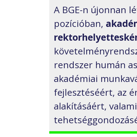
A BGE-n újonnan lé
pozícióban,
akadém
rektorhelyetteské
követelményrendsze
rendszer humán asp
akadémiai munkavál
fejlesztéséért, az 
alakításáért, valami
tehetséggondozásé