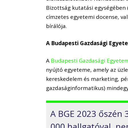
Bizottság kutatási egységében 
címzetes egyetemi docense, vala
bírálója.
A Budapesti Gazdasági Egyet
A
Budapesti Gazdasági Egyete
nyújtó egyeteme, amely az üzl
kereskedelem és marketing, pén
gazdaságinformatikus) mindegy
A BGE 2023 őszén 3
000 hallgatóval, n