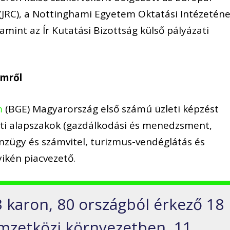
(JRC), a Nottinghami Egyetem Oktatási Intézetén
mint az Ír Kutatási Bizottság külső pályázati
emről
m
(BGE) Magyarország első számú üzleti képzést
eti alapszakok (gazdálkodási és menedzsment,
zügy és számvitel, turizmus-vendéglátás és
ikén piacvezető.
 karon, 80 országból érkező 18
emzetközi környezetben, 11