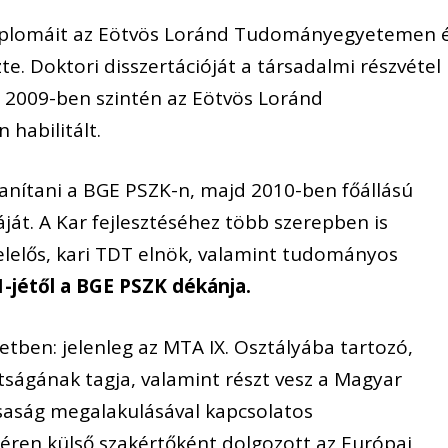
diplomáit az Eötvös Loránd Tudományegyetemen 
e. Doktori disszertációját a társadalmi részvétel
 2009-ben szintén az Eötvös Loránd
habilitált.
anítani a BGE PSZK-n, majd 2010-ben főállású
át. A Kar fejlesztéséhez több szerepben is
felelős, kari TDT elnök, valamint tudományos
1-jétől a BGE PSZK dékánja.
tben: jelenleg az MTA IX. Osztályába tartozó,
ságának tagja, valamint részt vesz a Magyar
saság megalakulásával kapcsolatos
éren külső szakértőként dolgozott az Európai