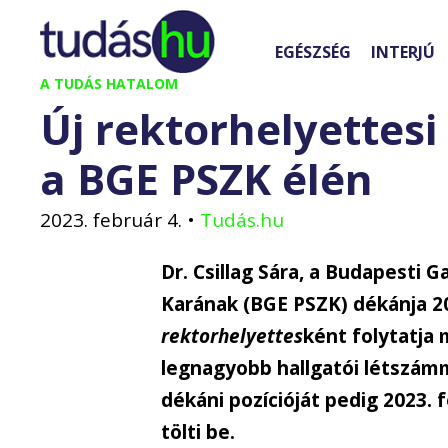
Kilépés
a
EGÉSZSÉG
INTERJÚ
tartalomba
A TUDÁS HATALOM
Új rektorhelyettesi
a BGE PSZK élén
2023. február 4.
•
Tudás.hu
Dr. Csillag Sára, a Budapesti
Karának (BGE PSZK) dékánja 202
rektorhelyettes
ként folytatja
legnagyobb hallgatói létszámm
dékáni pozícióját pedig 2023. 
tölti be.