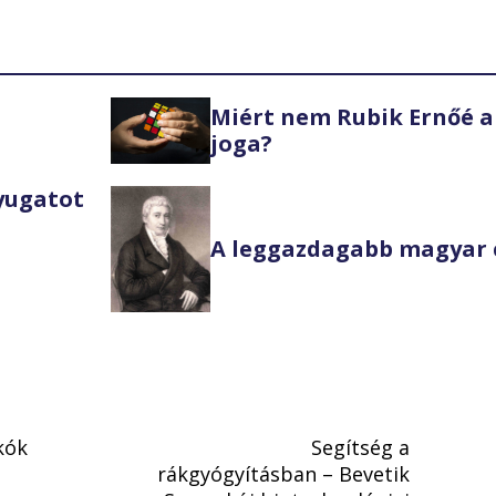
Miért nem Rubik Ernőé a
joga?
Nyugatot
A leggazdagabb magyar 
kók
Segítség a
rákgyógyításban – Bevetik