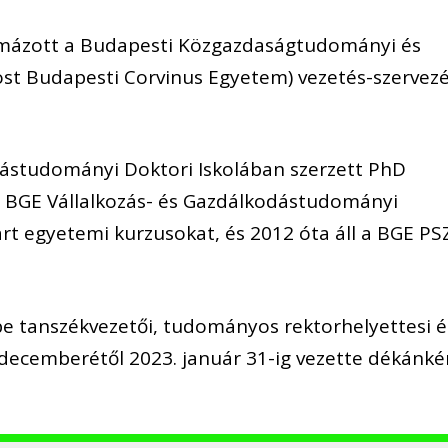
mázott a Budapesti Közgazdaságtudományi és
st Budapesti Corvinus Egyetem) vezetés-szervez
ástudományi Doktori Iskolában szerzett PhD
 a BGE Vállalkozás- és Gazdálkodástudományi
art egyetemi kurzusokat, és 2012 óta áll a BGE PS
r be tanszékvezetői, tudományos rektorhelyettesi é
. decemberétől 2023. január 31-ig vezette dékánké