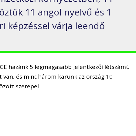
köztük 11 angol nyelvű és 1
ri képzéssel várja leendő
BGE hazánk 5 legmagasabb jelentkezői létszámú
t van, és mindhárom karunk az ország 10
özött szerepel.