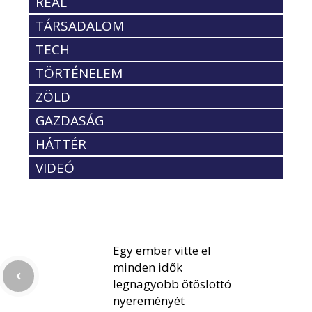
REÁL
TÁRSADALOM
TECH
TÖRTÉNELEM
ZÖLD
GAZDASÁG
HÁTTÉR
VIDEÓ
Egy ember vitte el
minden idők
legnagyobb ötöslottó
nyereményét