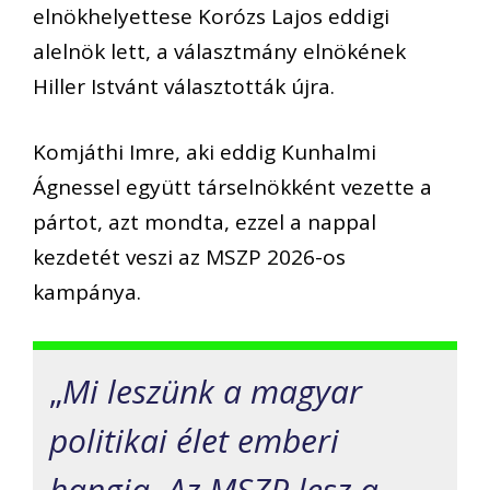
elnökhelyettese Korózs Lajos eddigi
alelnök lett, a választmány elnökének
Hiller Istvánt választották újra.
Komjáthi Imre, aki eddig Kunhalmi
Ágnessel együtt társelnökként vezette a
pártot, azt mondta, ezzel a nappal
kezdetét veszi az MSZP 2026-os
kampánya.
„
Mi leszünk a magyar
politikai élet emberi
hangja. Az MSZP lesz a