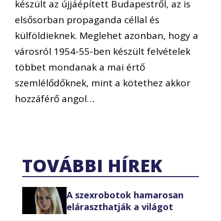
készült az újjáépített Budapestről, az is
elsősorban propaganda céllal és
külföldieknek. Meglehet azonban, hogy a
városról 1954-55-ben készült felvételek
többet mondanak a mai értő
szemlélődőknek, mint a kötethez akkor
hozzáférő angol…
TOVÁBBI HÍREK
A szexrobotok hamarosan
eláraszthatják a világot