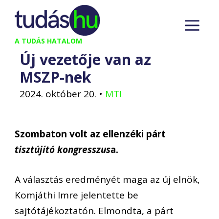
Kilépés
M
a
tartalomba
A TUDÁS HATALOM
Új vezetője van az
MSZP-nek
2024. október 20.
•
MTI
Szombaton volt az ellenzéki párt
tisztújító kongresszus
a.
A választás eredményét maga az új elnök,
Komjáthi Imre jelentette be
sajtótájékoztatón. Elmondta, a párt