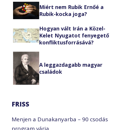
Miért nem Rubik Ernőé a
Rubik-kocka joga?
Hogyan vált Irán a Közel-
Kelet Nyugatot fenyegető
konfliktusforrásává?
A leggazdagabb magyar
családok
FRISS
Menjen a Dunakanyarba – 90 csodás
program várja