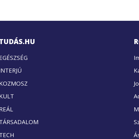
TUDÁS.HU
R
EGÉSZSÉG
I
INTERJÚ
K
KOZMOSZ
J
KULT
A
REÁL
M
TÁRSADALOM
S
TECH
Á