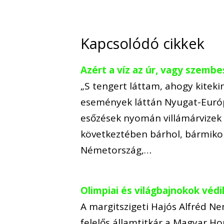
Kapcsolódó cikkek
Azért a víz az úr, vagy szembe
„S tengert láttam, ahogy kitekin
események láttán Nyugat-Európ
esőzések nyomán villámárvizek a
következtében bárhol, bármikor
Németország,…
Olimpiai és világbajnokok védi
A margitszigeti Hajós Alfréd 
felelős államtitkár a Magyar H