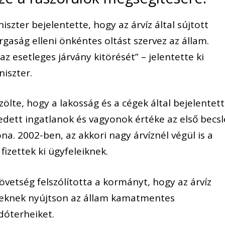
iszter bejelentette, hogy az árvíz által sújtott
gaság elleni önkéntes oltást szervez az állam.
z esetleges járvány kitörését” – jelentette ki
niszter.
ölte, hogy a lakosság és a cégek által bejelentett
vedett ingatlanok és vagyonok értéke az első becsl
na. 2002-ben, az akkori nagy árvíznél végül is a
fizettek ki ügyfeleiknek.
övetség felszólította a kormányt, hogy az árvíz
geknek nyújtson az állam kamatmentes
dóterheiket.