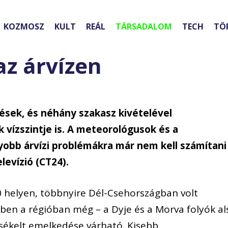
KOZMOSZ
KULT
REÁL
TÁRSADALOM
TECH
TÖ
az árvízen
zések, és néhány szakasz kivételével
 vízszintje is. A meteorológusok és a
obb árvízi problémákra már nem kell számítani
elevízió (CT24).
 helyen, többnyire Dél-Csehországban volt
ben a régióban még – a Dyje és a Morva folyók al
rsékelt emelkedése várható. Kisebb