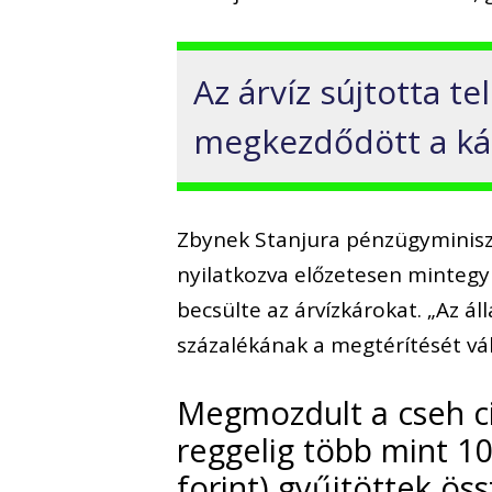
Az árvíz sújtotta 
megkezdődött a kár
Zbynek Stanjura pénzügyminiszt
nyilatkozva előzetesen mintegy 
becsülte az árvízkárokat. „Az á
százalékának a megtérítését vá
Megmozdult a cseh civ
reggelig több mint 10
forint) gyűjtöttek ös