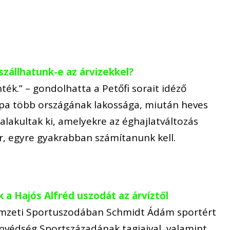
szállhatunk-e az árvizekkel?
ték.” – gondolhatta a Petőfi sorait idéző
a több országának lakossága, miután heves
lakultak ki, amelyekre az éghajlatváltozás
, egyre gyakrabban számítanunk kell.
k a Hajós Alfréd uszodát az árvíztől
Nemzeti Sportuszodában Schmidt Ádám sportért
onvédség Sportszázadának tagjaival, valamint