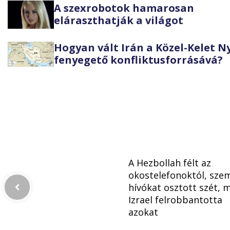
A szexrobotok hamarosan
eláraszthatják a világot
Hogyan vált Irán a Közel-Kelet 
fenyegető konfliktusforrásává?
A Hezbollah félt az
okostelefonoktól, szem
hívókat osztott szét, 
Izrael felrobbantotta
azokat