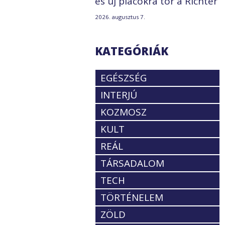
és új piacokra tör a Richter
2026. augusztus 7.
KATEGÓRIÁK
EGÉSZSÉG
INTERJÚ
KOZMOSZ
KULT
REÁL
TÁRSADALOM
TECH
TÖRTÉNELEM
ZÖLD