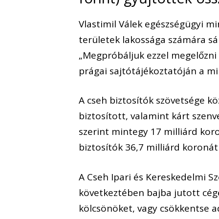
Vlastimil Válek egészségügyi min
területek lakossága számára sár
„Megpróbáljuk ezzel megelőzni a
prágai sajtótájékoztatóján a mi
A cseh biztosítók szövetsége köz
biztosított, valamint kárt szen
szerint mintegy 17 milliárd koro
biztosítók 36,7 milliárd koronát 
A Cseh Ipari és Kereskedelmi Sz
következtében bajba jutott cé
kölcsönöket, vagy csökkentse a