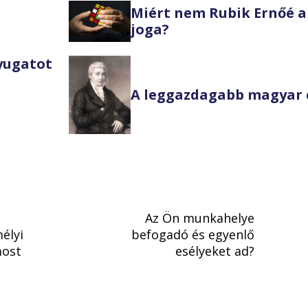
Miért nem Rubik Ernőé a
joga?
Nyugatot
A leggazdagabb magyar 
Az Ön munkahelye
élyi
befogadó és egyenlő
most
esélyeket ad?