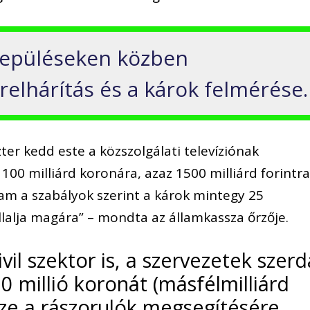
településeken közben
elhárítás és a károk felmérése.
er kedd este a közszolgálati televíziónak
100 milliárd koronára, azaz 1500 milliárd forintr
llam a szabályok szerint a károk mintegy 25
llalja magára” – mondta az államkassza őrzője.
il szektor is, a szervezetek szerd
0 millió koronát (másfélmilliárd
sze a rászorulók megsegítésére.