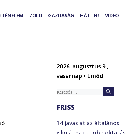
RTÉNELEM
ZÖLD
GAZDASÁG
HÁTTÉR
VIDEÓ
2026. augusztus 9.,
vasárnap • Emőd
 –
Keresés:
FRISS
só
14 javaslat az általános
iskoláknak a jobb oktatás