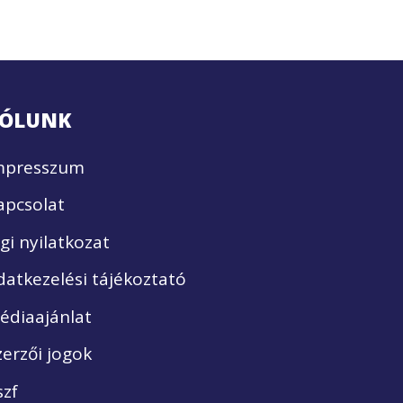
ÓLUNK
mpresszum
apcsolat
ogi nyilatkozat
datkezelési tájékoztató
édiaajánlat
zerzői jogok
szf