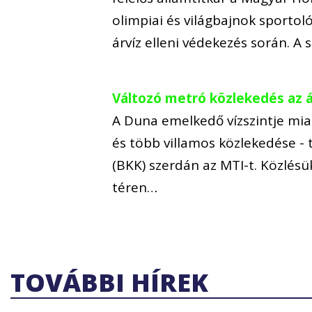
olimpiai és világbajnok sporto
árvíz elleni védekezés során. A
Változó metró közlekedés az á
A Duna emelkedő vízszintje mia
és több villamos közlekedése -
(BKK) szerdán az MTI-t. Közlésü
téren…
TOVÁBBI HÍREK