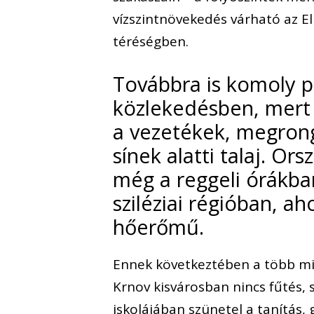
vízszintnövekedés várható az E
téréségben.
Továbbra is komoly p
közlekedésben, mert 
a vezetékek, megrong
sínek alatti talaj. Or
még a reggeli órákba
sziléziai régióban, aho
hőerőmű.
Ennek következtében a több mi
Krnov kisvárosban nincs fűtés, 
iskolájában szünetel a tanítás, 