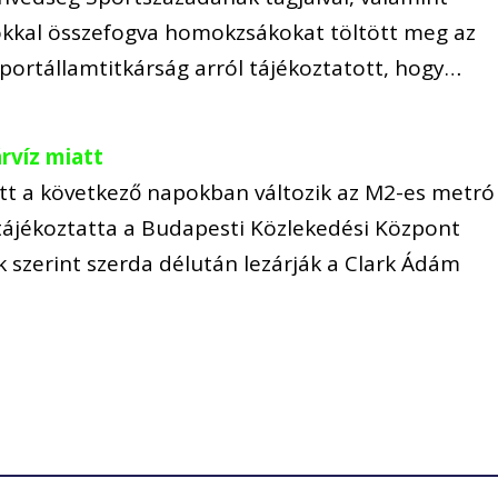
lókkal összefogva homokzsákokat töltött meg az
 sportállamtitkárság arról tájékoztatott, hogy…
rvíz miatt
tt a következő napokban változik az M2-es metró
 tájékoztatta a Budapesti Közlekedési Központ
k szerint szerda délután lezárják a Clark Ádám