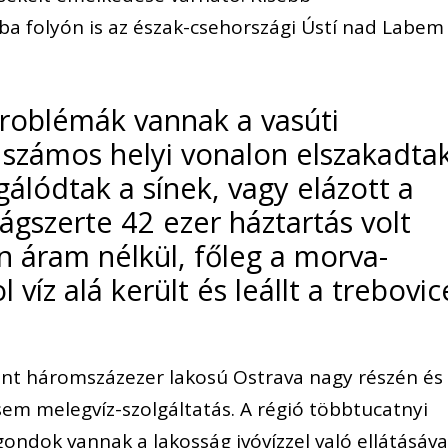
lba folyón is az észak-csehországi Ústí nad Labem
roblémák vannak a vasúti
számos helyi vonalon elszakadta
álódtak a sínek, vagy elázott a
szágszerte 42 ezer háztartás volt
n áram nélkül, főleg a morva-
l víz alá került és leállt a trebovic
nt háromszázezer lakosú Ostrava nagy részén és
sem melegvíz-szolgáltatás. A régió többtucatnyi
gondok vannak a lakosság ivóvízzel való ellátásáva