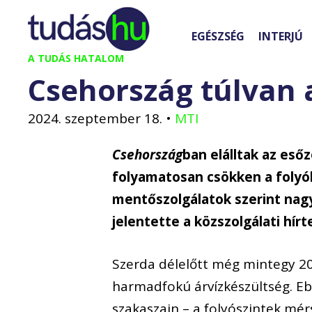
Kilépés
a
EGÉSZSÉG
INTERJÚ
tartalomba
A TUDÁS HATALOM
Csehország túlvan 
2024. szeptember 18.
•
MTI
Csehország
ban elálltak az eső
folyamatosan csökken a folyók
mentőszolgálatok szerint nagy
jelentette a közszolgálati hírt
Szerda délelőtt még mintegy 20
harmadfokú árvízkészültség. Eb
szakaszain – a folyószintek mé