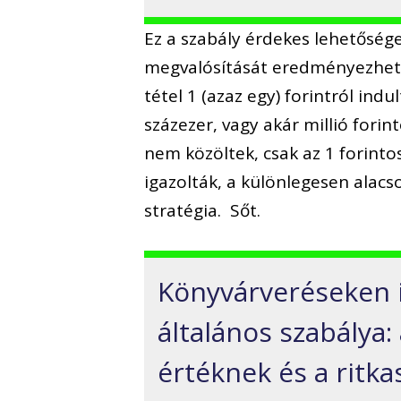
Ez a szabály érdekes lehetőségek
megvalósítását eredményezhett
tétel 1 (azaz egy) forintról ind
százezer, vagy akár millió forin
nem közöltek, csak az 1 forinto
igazolták, a különlegesen alacs
stratégia. Sőt.
Könyvárveréseken i
általános szabálya:
értéknek és a ritka