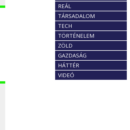
REÁL
TÁRSADALOM
TECH
TÖRTÉNELEM
ZÖLD
GAZDASÁG
HÁTTÉR
VIDEÓ