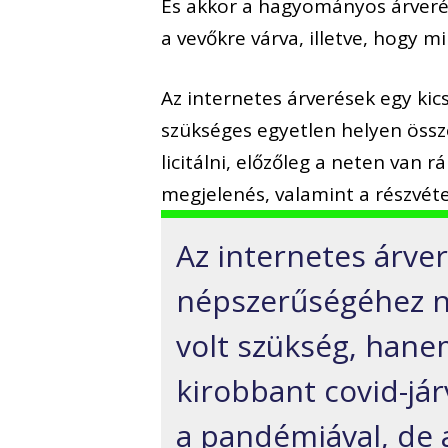
És akkor a hagyományos árverés 
a vevőkre várva, illetve, hogy m
Az internetes árverések egy kic
szükséges egyetlen helyen összez
licitálni, előzőleg a neten van 
megjelenés, valamint a részvéte
Az internetes árve
népszerűségéhez n
volt szükség, hane
kirobbant covid-jár
a pandémiával, de