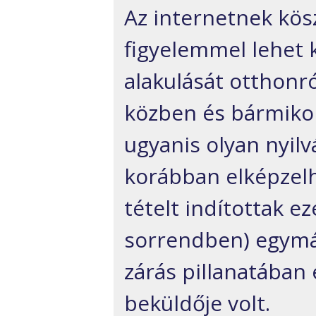
Az internetnek kös
figyelemmel lehet k
alakulását otthonr
közben és bármikor 
ugyanis olyan nyilv
korábban elképzelh
tételt indítottak e
sorrendben) egymás
zárás pillanatában
beküldője volt.