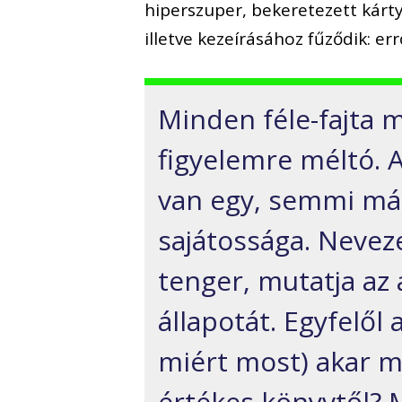
hiperszuper, bekeretezett kárty
illetve kezeírásához fűződik: errő
Minden féle-fajta 
figyelemre méltó.
van egy, semmi má
sajátossága. Nevez
tenger, mutatja az 
állapotát. Egyfelől 
miért most) akar 
értékes könyvtől? 