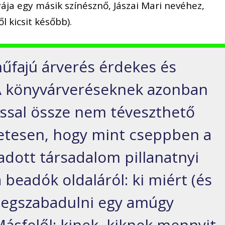
ája egy másik színésznő, Jászai Mari nevéhez,
l kicsit később).
műfajú árverés érdekes és
 A könyvárveréseknek azonban
ssal össze nem téveszthető
etesen, hogy mint cseppben a
adott társadalom pillanatnyi
a beadók oldaláról: ki miért (és
megszabadulni egy amúgy
Másfelől: kinek, kiknek mennyit