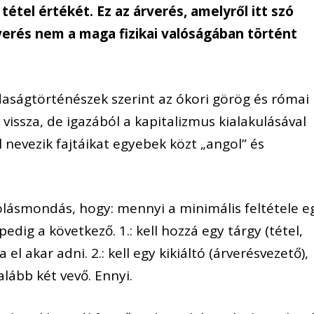
 tétel értékét. Ez az árverés, amelyről itt szó
árverés nem a maga fizikai valóságában történt
daságtörténészek szerint az ókori görög és római
vissza, de igazából a kapitalizmus kialakulásával
l nevezik fajtáikat egyebek közt „angol” és
zólásmondás, hogy: mennyi a minimális feltétele e
edig a következő. 1.: kell hozzá egy tárgy (tétel,
 el akar adni. 2.: kell egy kikiáltó (árverésvezető),
galább két vevő. Ennyi.