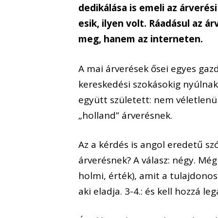
dedikálása is emeli az árverési
esik, ilyen volt. Ráadásul az 
meg, hanem az interneten.
A mai árverések ősei egyes gaz
kereskedési szokásokig nyúlnak 
együtt született: nem véletlenü
„holland” árverésnek.
Az a kérdés is angol eredetű s
árverésnek? A válasz: négy. Mégp
holmi, érték), amit a tulajdonosa
aki eladja. 3-4.: és kell hozzá le