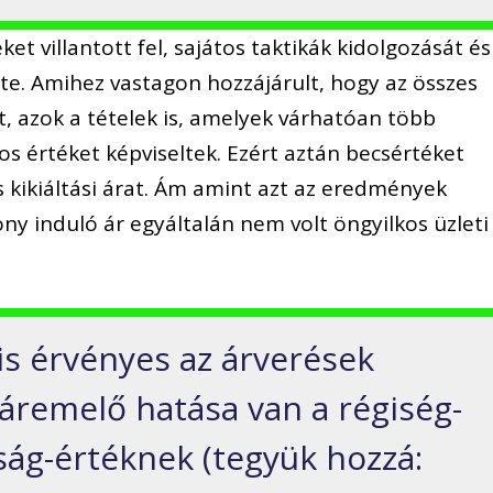
et villantott fel, sajátos taktikák kidolgozását és
e. Amihez vastagon hozzájárult, hogy az összes
ult, azok a tételek is, amelyek várhatóan több
tos értéket képviseltek. Ezért aztán becsértéket
s kikiáltási árat. Ám amint azt az eredmények
ony induló ár egyáltalán nem volt öngyilkos üzleti
s érvényes az árverések
 áremelő hatása van a régiség-
ság-értéknek (tegyük hozzá: