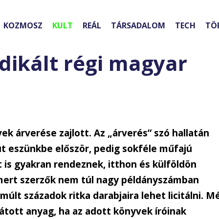
KOZMOSZ
KULT
REÁL
TÁRSADALOM
TECH
TÖ
dikált régi magyar
k árverése zajlott. Az „árverés” szó hallatán
ut eszünkbe először, pedig sokféle műfajú
t is gyakran rendeznek, itthon és külföldön
smert szerzők nem túl nagy példányszámban
lt századok ritka darabjaira lehet licitálni. M
tott anyag, ha az adott könyvek íróinak