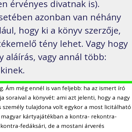
n érvényes divatnak is).
esetében azonban van néhány
ául, hogy ki a könyv szerzője,
rtékemelő tény lehet. Vagy hogy
y aláírás, vagy annál több:
akinek.
. Ám még ennél is van feljebb: ha az ismert író
a soraival a könyvét: ami azt jelenti, hogy a nagy
s személy tulajdona volt egykor a most licitálható
a magyar kártyajátékban a kontra- rekontra-
kontra-fedáksári, de a mostani árverés