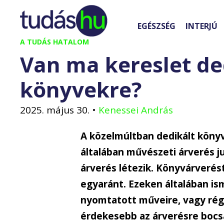
Kilépés
a
EGÉSZSÉG
INTERJÚ
tartalomba
A TUDÁS HATALOM
Van ma kereslet de
könyvekre?
2025. május 30.
•
Kenessei András
A közelmúltban dedikált könyve
általában művészeti árverés j
árverés létezik. Könyvárverés
egyaránt. Ezeken általában i
nyomtatott műveire, vagy régmú
érdekesebb az árverésre bocsá