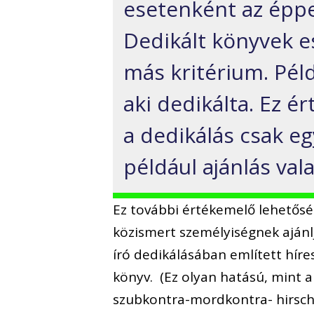
esetenként az éppe
Dedikált könyvek 
más kritérium. Péld
aki dedikálta. Ez é
a dedikálás csak eg
például ajánlás val
Ez további értékemelő lehetőség
közismert személyiségnek ajánlj
író dedikálásában említett híre
könyv. (Ez olyan hatású, mint 
szubkontra-mordkontra- hirsch