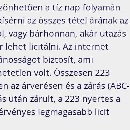
zönhetően a tíz nap folyamán
ísérni az összes tétel árának az
ól, vagy bárhonnan, akár utazás
lehet licitálni. Az internet
ánosságot biztosít, ami
etetlen volt. Összesen 223
zen az árverésen és a zárás (ABC-
 után zárult, a 223 nyertes a
 érvényes legmagasabb licit