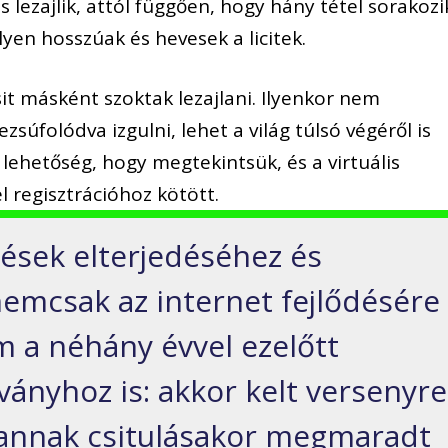
lezajlik, attól függően, hogy hány tétel sorakozi
ilyen hosszúak és hevesek a licitek.
sit másként szoktak lezajlani. Ilyenkor nem
súfolódva izgulni, lehet a világ túlsó végéről is
rá lehetőség, hogy megtekintsük, és a virtuális
l regisztrációhoz kötött.
rések elterjedéséhez és
emcsak az internet fejlődésére
m a néhány évvel ezelőtt
ványhoz is: akkor kelt versenyre
 annak csitulásakor megmaradt