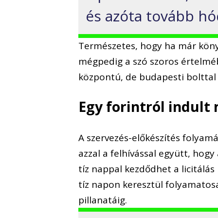
és azóta tovább hód
Természetes, hogy ha már könyv
mégpedig a szó szoros értelméb
központú, de budapesti bolttal
Egy forintról indult
A szervezés-előkészítés folyamá
azzal a felhívással együtt, hogy
tíz nappal kezdődhet a licitálá
tíz napon keresztül folyamatosa
pillanatáig.