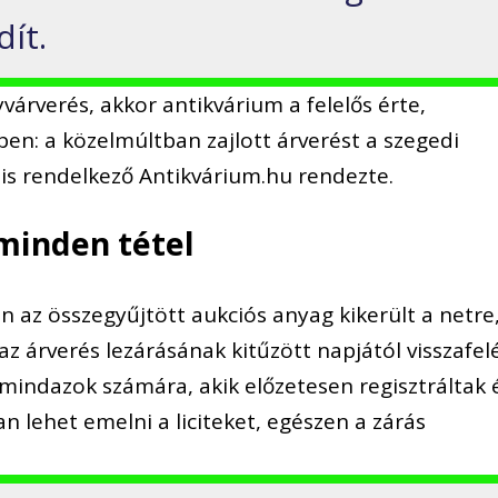
ít.
árverés, akkor antikvárium a felelős érte,
en: a közelmúltban zajlott árverést a szegedi
 is rendelkező Antikvárium.hu rendezte.
 minden tétel
n az összegyűjtött aukciós anyag kikerült a netre
 az árverés lezárásának kitűzött napjától visszafel
s mindazok számára, akik előzetesen regisztráltak 
n lehet emelni a liciteket, egészen a zárás