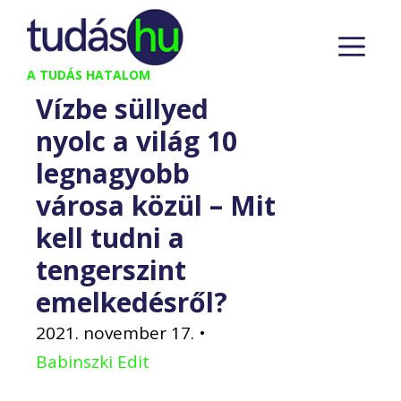
Kilépés
M
a
tartalomba
A TUDÁS HATALOM
Vízbe süllyed
nyolc a világ 10
legnagyobb
városa közül – Mit
kell tudni a
tengerszint
emelkedésről?
2021. november 17.
•
Babinszki Edit