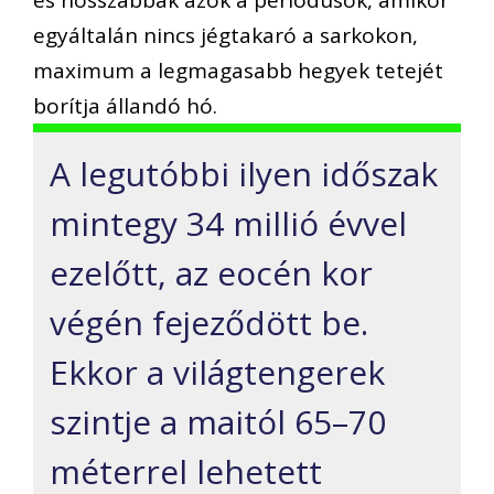
és hosszabbak azok a periódusok, amikor
egyáltalán nincs jégtakaró a sarkokon,
maximum a legmagasabb hegyek tetejét
borítja állandó hó.
A legutóbbi ilyen időszak
mintegy 34 millió évvel
ezelőtt, az eocén kor
végén fejeződött be.
Ekkor a világtengerek
szintje a maitól 65–70
méterrel lehetett