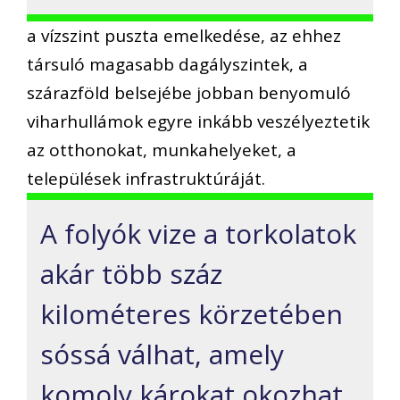
a vízszint puszta emelkedése, az ehhez
társuló magasabb dagályszintek, a
szárazföld belsejébe jobban benyomuló
viharhullámok egyre inkább veszélyeztetik
az otthonokat, munkahelyeket, a
települések infrastruktúráját.
A folyók vize a torkolatok
akár több száz
kilométeres körzetében
sóssá válhat, amely
komoly károkat okozhat