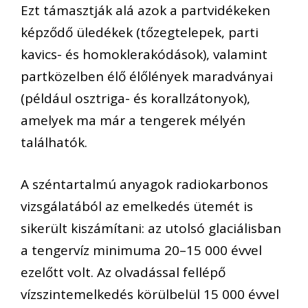
Ezt támasztják alá azok a partvidékeken
képződő üledékek (tőzegtelepek, parti
kavics- és homoklerakódások), valamint
partközelben élő élőlények maradványai
(például osztriga- és korallzátonyok),
amelyek ma már a tengerek mélyén
találhatók.
A széntartalmú anyagok radiokarbonos
vizsgálatából az emelkedés ütemét is
sikerült kiszámítani: az utolsó glaciálisban
a tengervíz minimuma 20–15 000 évvel
ezelőtt volt. Az olvadással fellépő
vízszintemelkedés körülbelül 15 000 évvel