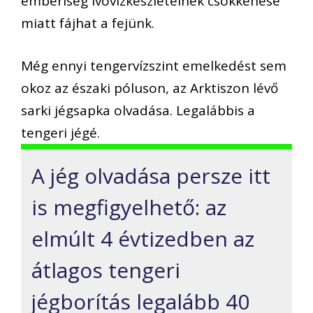
emberiség ivóvízkészleteinek csökkenése
miatt fájhat a fejünk.
Még ennyi tengervízszint emelkedést sem
okoz az északi póluson, az Arktiszon lévő
sarki jégsapka olvadása. Legalábbis a
tengeri jégé.
A jég olvadása persze itt
is megfigyelhető: az
elmúlt 4 évtizedben az
átlagos tengeri
jégborítás legalább 40