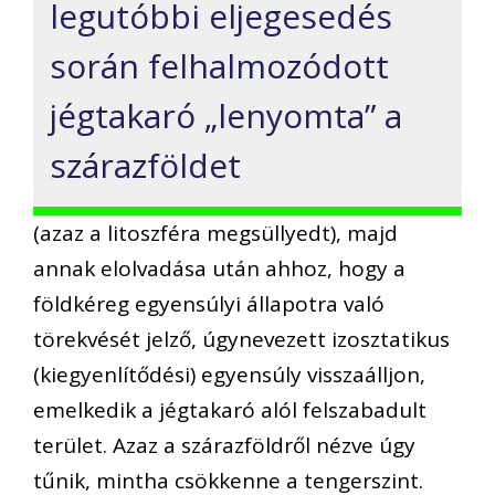
legutóbbi eljegesedés
során felhalmozódott
jégtakaró „lenyomta” a
szárazföldet
(azaz a litoszféra megsüllyedt), majd
annak elolvadása után ahhoz, hogy a
földkéreg egyensúlyi állapotra való
törekvését jelző, úgynevezett izosztatikus
(kiegyenlítődési) egyensúly visszaálljon,
emelkedik a jégtakaró alól felszabadult
terület. Azaz a szárazföldről nézve úgy
tűnik, mintha csökkenne a tengerszint.