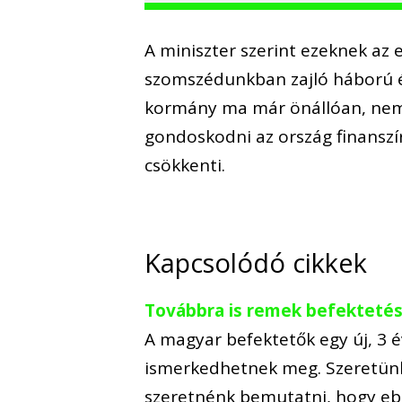
A miniszter szerint ezeknek az
szomszédunkban zajló háború és
kormány ma már önállóan, nemze
gondoskodni az ország finanszír
csökkenti.
Kapcsolódó cikkek
Továbbra is remek befektetés
A magyar befektetők egy új, 3 é
ismerkedhetnek meg. Szeretünk
szeretnénk bemutatni, hogy eb