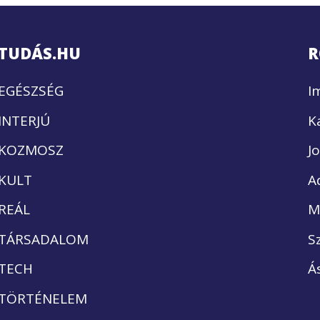
TUDÁS.HU
R
EGÉSZSÉG
I
INTERJÚ
K
KOZMOSZ
J
KULT
A
REÁL
M
TÁRSADALOM
S
TECH
Á
TÖRTÉNELEM