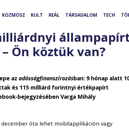
KOZMOSZ
KULT
REÁL
TÁRSADALOM
TECH
TÖ
illiárdnyi állampapír
g – Ön köztük van?
repe az
adósságfinanszírozás
ban: 9 hónap alatt 1
ttak és 115 milliárd forintnyi értékpapírt
acebook-bejegyzésében Varga Mihály
y december óta lehet mobilapplikáción vagy