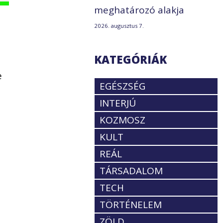
meghatározó alakja
2026. augusztus 7.
KATEGÓRIÁK
e
EGÉSZSÉG
INTERJÚ
KOZMOSZ
KULT
REÁL
TÁRSADALOM
TECH
TÖRTÉNELEM
ZÖLD