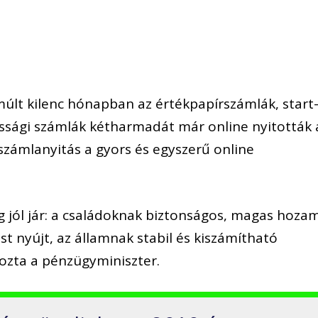
elmúlt kilenc hónapban az értékpapírszámlák, start
ssági számlák kétharmadát már online nyitották 
 számlanyitás a gyors és egyszerű online
ág jól jár: a családoknak biztonságos, magas hoza
 nyújt, az államnak stabil és kiszámítható
yozta a pénzügyminiszter.