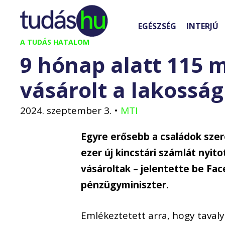
Kilépés
a
EGÉSZSÉG
INTERJÚ
tartalomba
A TUDÁS HATALOM
9 hónap alatt 115 m
vásárolt a lakossá
2024. szeptember 3.
•
MTI
Egyre erősebb a családok sze
ezer új kincstári számlát nyito
vásároltak – jelentette be F
pénzügyminiszter.
Emlékeztetett arra, hogy taval