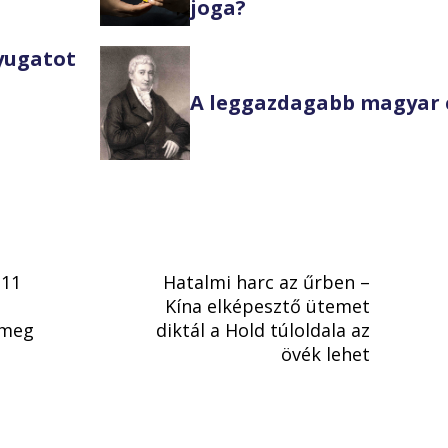
joga?
Nyugatot
A leggazdagabb magyar 
 11
Hatalmi harc az űrben –
Kína elképesztő ütemet
 meg
diktál a Hold túloldala az
övék lehet