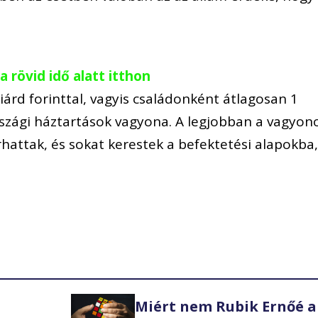
 rövid idő alatt itthon
iárd forinttal, vagyis családonként átlagosan 1
rszági háztartások vagyona. A legjobban a vagyon
rhattak, és sokat kerestek a befektetési alapokba
Miért nem Rubik Ernőé a