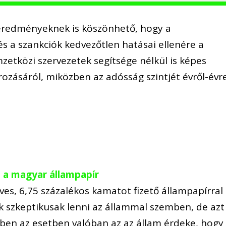
 eredményeknek is köszönhető, hogy a
 a szankciók kedvezőtlen hatásai ellenére a
tközi szervezetek segítsége nélkül is képes
ozásáról, miközben az adósság szintjét évről-évr
 a magyar állampapír
ves, 6,75 százalékos kamatot fizető állampapírral
 szkeptikusak lenni az állammal szemben, de azt
ben az esetben valóban az az állam érdeke, hogy