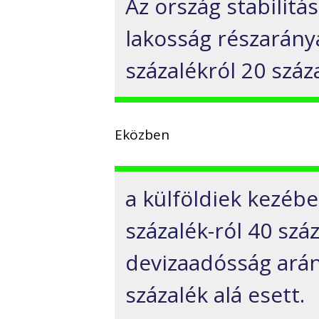
Az ország stabilitá
lakosság részarány
százalékról 20 száza
Eközben
a külföldiek kezéb
százalék-ról 40 szá
devizaadósság arán
százalék alá esett.