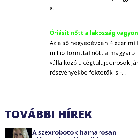
a…
Óriásit nőtt a lakosság vagyona
Az első negyedévben 4 ezer mill
millió forinttal nőtt a magyaro
vállalkozók, cégtulajdonosok já
részvényekbe fektetők is -…
TOVÁBBI HÍREK
A szexrobotok hamarosan