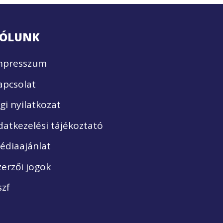
ÓLUNK
mpresszum
apcsolat
ogi nyilatkozat
datkezelési tájékoztató
édiaajánlat
zerzői jogok
szf