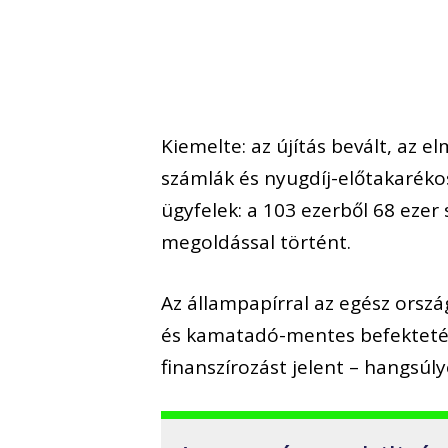
Kiemelte: az újítás bevált, az 
számlák és nyugdíj-előtakaréko
ügyfelek: a 103 ezerből 68 ezer
megoldással történt.
Az állampapírral az egész orsz
és kamatadó-mentes befektetést
finanszírozást jelent – hangsúl