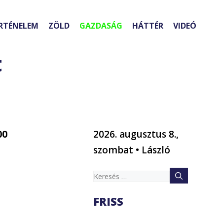
RTÉNELEM
ZÖLD
GAZDASÁG
HÁTTÉR
VIDEÓ
t
00
2026. augusztus 8.,
szombat • László
Keresés:
FRISS