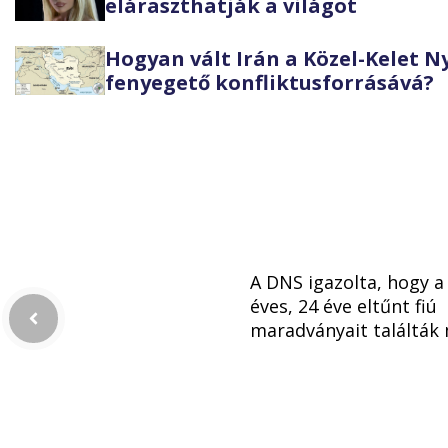
eláraszthatják a világot
Hogyan vált Irán a Közel-Kelet 
fenyegető konfliktusforrásává?
A DNS igazolta, hogy a
éves, 24 éve eltűnt fiú
maradványait találták