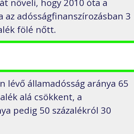
sát növeli, hogy 2010 óta a
a az adósságfinanszírozásban 3
lék fölé nőtt.
en lévő államadósság aránya 65
zalék alá csökkent, a
ya pedig 50 százalékról 30