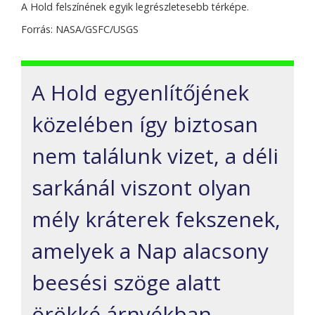
A Hold felszínének egyik legrészletesebb térképe.
Forrás: NASA/GSFC/USGS
A Hold egyenlítőjének
közelében így biztosan
nem találunk vizet, a déli
sarkánál viszont olyan
mély kráterek fekszenek,
amelyek a Nap alacsony
beesési szöge alatt
örökké árnyékban