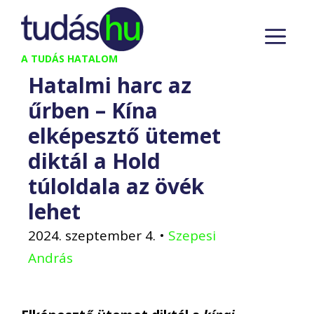
Kilépés
M
a
tartalomba
A TUDÁS HATALOM
Hatalmi harc az
űrben – Kína
elképesztő ütemet
diktál a Hold
túloldala az övék
lehet
2024. szeptember 4.
•
Szepesi
András