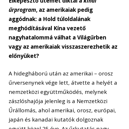
Elképesztő ütemet diktál a
kínai
űrprogram
, az amerikaiak pedig
aggódnak: a Hold túloldalának
meghódításával Kína vezető
nagyhatalommá válhat a Világűrben
vagy az amerikaiak visszaszerezhetik az
előnyüket?
A hidegháború után az amerikai – orosz
űrversenynek vége lett, átvette a helyét a
nemzetközi együttműködés, melynek
zászlóshajója jelenleg is a Nemzetközi
Űrállomás, ahol amerikai, orosz, európai,
japán és kanadai kutatók dolgoznak
együtt közel 25 éve. Az űrkutatás nagy