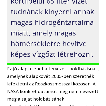
körülbelül 65 liter vizet
tudnának kinyerni annak
magas hidrogéntartalma
miatt, amely magas
hőmérsékletre hevítve
képes vízgőzt létrehozni.
Ez jó alapja lehet a tervezett holdbázisnak,
amelynek alapkövét 2035-ben szeretnék
lefektetni az Roszkoszmosszal közösen. A
NASA konkrét dátumot még nem nevezett
meg a saját holdbázisának