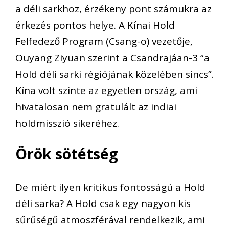
a déli sarkhoz, érzékeny pont számukra az
érkezés pontos helye. A Kínai Hold
Felfedező Program (Csang-o) vezetője,
Ouyang Ziyuan szerint a Csandrajáan-3 “a
Hold déli sarki régiójának közelében sincs”.
Kína volt szinte az egyetlen ország, ami
hivatalosan nem gratulált az indiai
holdmisszió sikeréhez.
Örök sötétség
De miért ilyen kritikus fontosságú a Hold
déli sarka? A Hold csak egy nagyon kis
sűrűségű atmoszférával rendelkezik, ami