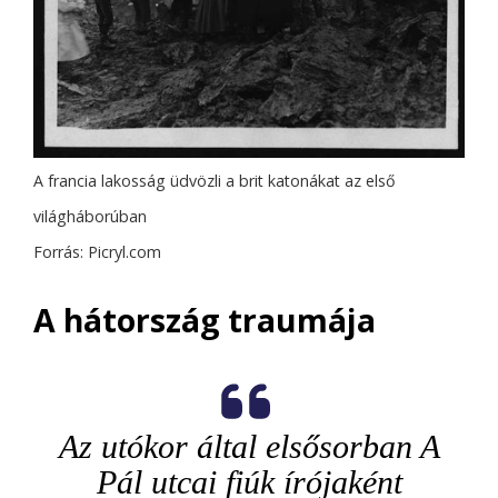
A francia lakosság üdvözli a brit katonákat az első
világháborúban
Forrás: Picryl.com
A hátország traumája
Az utókor által elsősorban A
Pál utcai fiúk írójaként