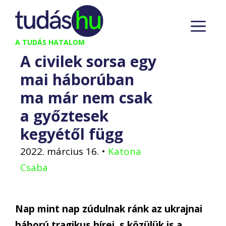
Kilépés
M
a
tartalomba
A TUDÁS HATALOM
A civilek sorsa egy
mai háborúban
ma már nem csak
a győztesek
kegyétől függ
2022. március 16.
•
Katona
Csaba
Nap mint nap zúdulnak ránk az ukrajnai
háború tragikus hírei, s közülük is a