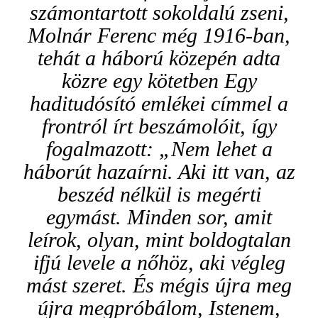
számontartott sokoldalú zseni,
Molnár Ferenc még 1916-ban,
tehát a háború közepén adta
közre egy kötetben Egy
haditudósító emlékei címmel a
frontról írt beszámolóit, így
fogalmazott: „Nem lehet a
háborút hazaírni. Aki itt van, az
beszéd nélkül is megérti
egymást. Minden sor, amit
leírok, olyan, mint boldogtalan
ifjú levele a nőhöz, aki végleg
mást szeret. És mégis újra meg
újra megpróbálom, Istenem,