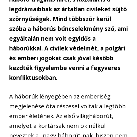
legdrámaibbak az ártatlan civileket sújtó
szörnyűségek. Mind többször kerül
szóba a háborús bűncselekmény szó, ami
egyáltalán nem volt egyidős a
háborúkkal. A civilek védelmét, a polgári
és emberi jogokat csak jóval később
kezdték figyelembe venni a fegyveres
konfliktusokban.
A háborúk lényegében az emberiség
megjelenése óta részesei voltak a legtöbb
ember életének. Az első világháborút,
amelyet a kortársak nem ok nélkül
neveztek a „nagy háború”-nak, hiszen nem