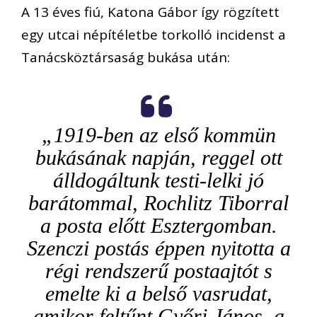
A 13 éves fiú, Katona Gábor így rögzített
egy utcai népítéletbe torkolló incidenst a
Tanácsköztársaság bukása után:
„1919-ben az első kommün
bukásának napján, reggel ott
álldogáltunk testi-lelki jó
barátommal, Rochlitz Tiborral
a posta előtt Esztergomban.
Szenczi postás éppen nyitotta a
régi rendszerű postaajtót s
emelte ki a belső vasrudat,
amikor feltűnt Győri János, a