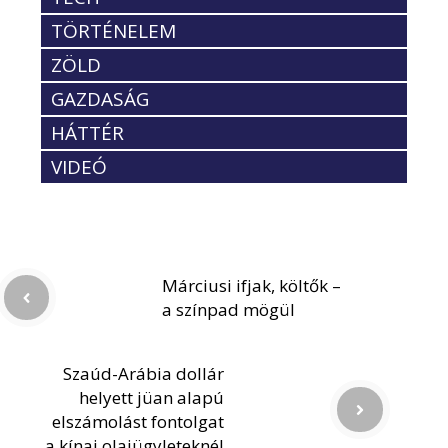
TÖRTÉNELEM
ZÖLD
GAZDASÁG
HÁTTÉR
VIDEÓ
Márciusi ifjak, költők –
a színpad mögül
Szaúd-Arábia dollár
helyett jüan alapú
elszámolást fontolgat
a kínai olajügyleteknél