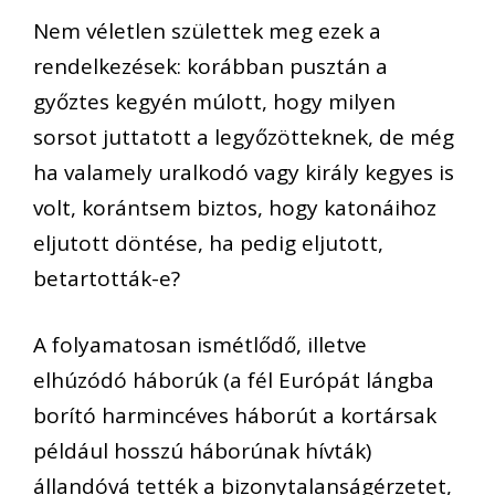
Nem véletlen születtek meg ezek a
rendelkezések: korábban pusztán a
győztes kegyén múlott, hogy milyen
sorsot juttatott a legyőzötteknek, de még
ha valamely uralkodó vagy király kegyes is
volt, korántsem biztos, hogy katonáihoz
eljutott döntése, ha pedig eljutott,
betartották-e?
A folyamatosan ismétlődő, illetve
elhúzódó háborúk (a fél Európát lángba
borító harmincéves háborút a kortársak
például hosszú háborúnak hívták)
állandóvá tették a bizonytalanságérzetet,