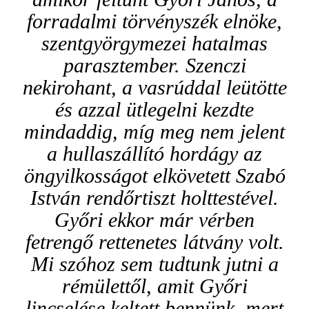
forradalmi törvényszék elnöke,
szentgyörgymezei hatalmas
parasztember. Szenczi
nekirohant, a vasrúddal leütötte
és azzal ütlegelni kezdte
mindaddig, míg meg nem jelent
a hullaszállító hordágy az
öngyilkosságot elkövetett Szabó
István rendőrtiszt holttestével.
Győri ekkor már vérben
fetrengő rettenetes látvány volt.
Mi szóhoz sem tudtunk jutni a
rémülettől, amit Győri
lincselése keltett bennünk, mert