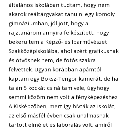
általános iskolában tudtam, hogy nem
akarok reáltárgyakat tanulni egy komoly
gimnáziumban, jól jött, hogy a
rajztanárom annyira felkészített, hogy
bekerültem a Képző- és Iparművészeti
Szakközépiskolába, ahol azért grafikusnak
és ötvösnek nem, de fotós szakra
felvettek. Ugyan korábban apámtól
kaptam egy Boksz-Tengor kamerát, de ha
talán 5 kockát csináltam vele, úgyhogy
semmi közöm nem volt a fényképezéshez.
A Kisképzőben, mert így hívták az iskolát,
az első másfél évben csak unalmasnak
tartott elmélet és laborálás volt, amiről