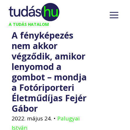
Kilépés
M
a
tartalomba
A TUDÁS HATALOM
A fényképezés
nem akkor
végződik, amikor
lenyomod a
gombot – mondja
a Fotóriporteri
Életműdíjas Fejér
Gábor
2022. május 24.
•
Palugyai
István