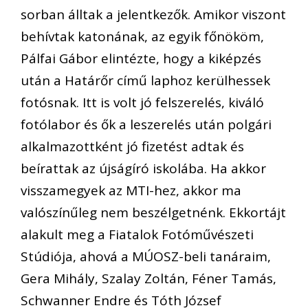
sorban álltak a jelentkezők. Amikor viszont
behívtak katonának, az egyik főnököm,
Pálfai Gábor elintézte, hogy a kiképzés
után a Határőr című laphoz kerülhessek
fotósnak. Itt is volt jó felszerelés, kiváló
fotólabor és ők a leszerelés után polgári
alkalmazottként jó fizetést adtak és
beírattak az újságíró iskolába. Ha akkor
visszamegyek az MTI-hez, akkor ma
valószínűleg nem beszélgetnénk. Ekkortájt
alakult meg a Fiatalok Fotóművészeti
Stúdiója, ahová a MÚOSZ-beli tanáraim,
Gera Mihály, Szalay Zoltán, Féner Tamás,
Schwanner Endre és Tóth József