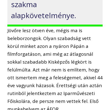
szakma
alapkövetelménye.
Jövőre lesz ötven éve, mégis ma is
beleborzongok. Olyan szabadság vett
körül minket azon a nyáron Pápán a
filmforgatáson, ami még az átlagosnál
sokkal szabadabb Kisképzős légkört is
felülmúlta. Azt már nem is említem, hogy
ott ismertem meg a feleségemet, akivel 44
éve vagyunk házasok. Érettségi után aztán
rutinból jelentkeztem az Iparművészeti
Főiskolára, de persze nem vettek fel. Első
munkahelyem az ÁFOR