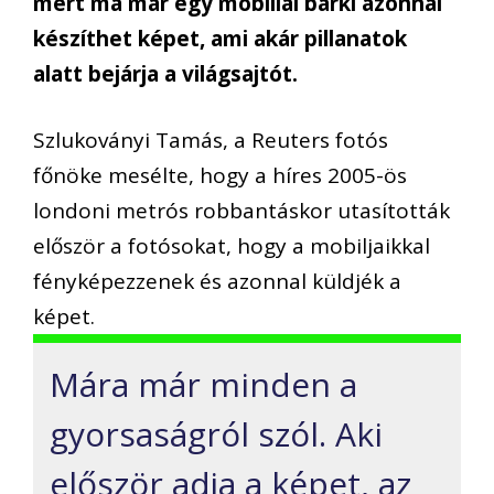
mert ma már egy mobillal bárki azonnal
készíthet képet, ami akár pillanatok
alatt bejárja a világsajtót.
Szlukoványi Tamás, a Reuters fotós
főnöke mesélte, hogy a híres 2005-ös
londoni metrós robbantáskor utasították
először a fotósokat, hogy a mobiljaikkal
fényképezzenek és azonnal küldjék a
képet.
Mára már minden a
gyorsaságról szól. Aki
először adja a képet, az