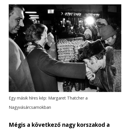
Egy másik híres kép: Margaret Thatcher a
Nagyvásárcsarnokban
Mégis a következő nagy korszakod a