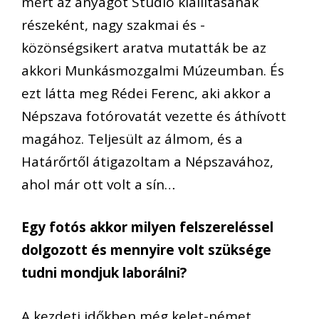
mert az anyagot Stúdió kiállításának
részeként, nagy szakmai és -
közönségsikert aratva mutatták be az
akkori Munkásmozgalmi Múzeumban. És
ezt látta meg Rédei Ferenc, aki akkor a
Népszava fotórovatát vezette és áthívott
magához. Teljesült az álmom, és a
Határőrtől átigazoltam a Népszavához,
ahol már ott volt a sín…
Egy fotós akkor milyen felszereléssel
dolgozott és mennyire volt szüksége
tudni mondjuk laborálni?
A kezdeti időkben még kelet-német