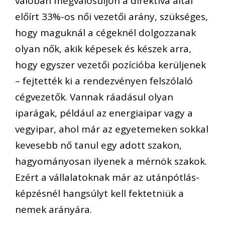
valóban megvalósuljon a direktíva által
előírt 33%-os női vezetői arány, szükséges,
hogy maguknál a cégeknél dolgozzanak
olyan nők, akik képesek és készek arra,
hogy egyszer vezetői pozícióba kerüljenek
– fejtették ki a rendezvényen felszólaló
cégvezetők. Vannak ráadásul olyan
iparágak, például az energiaipar vagy a
vegyipar, ahol már az egyetemeken sokkal
kevesebb nő tanul egy adott szakon,
hagyományosan ilyenek a mérnök szakok.
Ezért a vállalatoknak már az utánpótlás-
képzésnél hangsúlyt kell fektetniük a
nemek arányára.