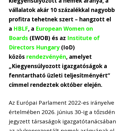
kiegyensúlyozott a nemek aránya, a
vállalatok akár 10 százalékkal nagyobb
profitra tehetnek szert – hangzott el
a
HBLF
, a
European Women on
Boards
(EWOB) és az
Institute of
Directors Hungary
(IoD)
közös
rendezvényén
, amelyet
„Kiegyensúlyozott igazgatóságok a
fenntartható üzleti teljesítményért”
címmel rendeztek október elején.
Az Európai Parlament 2022-es irányelve
értelmében 2026. június 30-ig a tőzsdén
jegyzett társaságok igazgatótanácsában
az alulreprezentált nemek arányának el