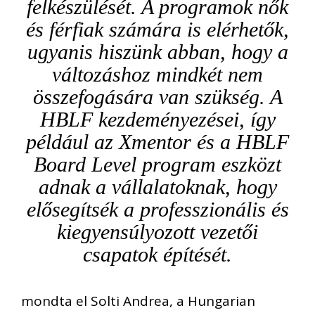
felkészülését
. A programok nők
és férfiak számára is elérhetők,
ugyanis hiszünk abban, hogy
a
változáshoz
mindkét nem
összefogására van szükség.
A
HBLF kezdeményezései, így
például az Xmentor és a HBLF
Board
Level
program eszközt
adnak a vállalatoknak, hogy
elősegítsék a
professzionális és
kiegyensúlyozott vezetői
csapatok építésé
t
.
mondta el Solti Andrea, a Hungarian