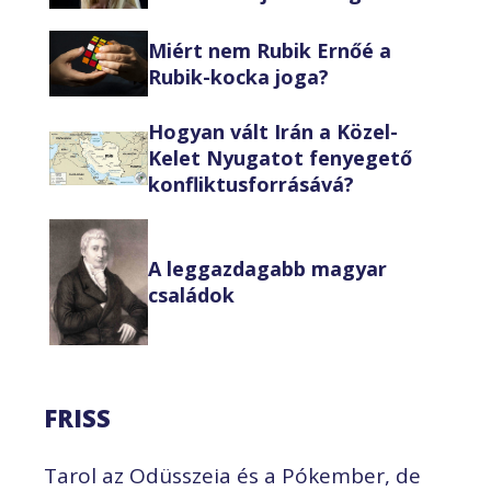
Miért nem Rubik Ernőé a
Rubik-kocka joga?
Hogyan vált Irán a Közel-
Kelet Nyugatot fenyegető
konfliktusforrásává?
A leggazdagabb magyar
családok
FRISS
Tarol az Odüsszeia és a Pókember, de