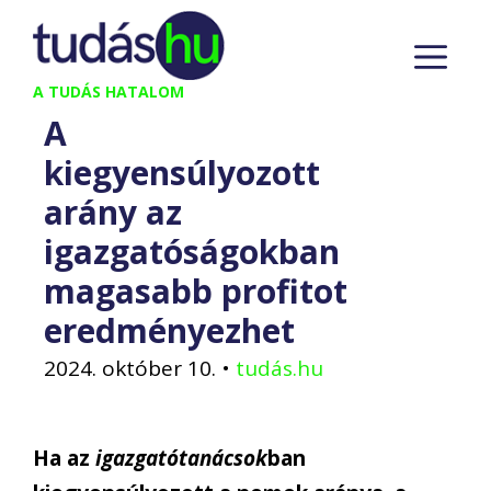
Kilépés
M
a
tartalomba
A TUDÁS HATALOM
A
kiegyensúlyozott
arány az
igazgatóságokban
magasabb profitot
eredményezhet
2024. október 10.
•
tudás.hu
Ha az
igazgatótanácsok
ban