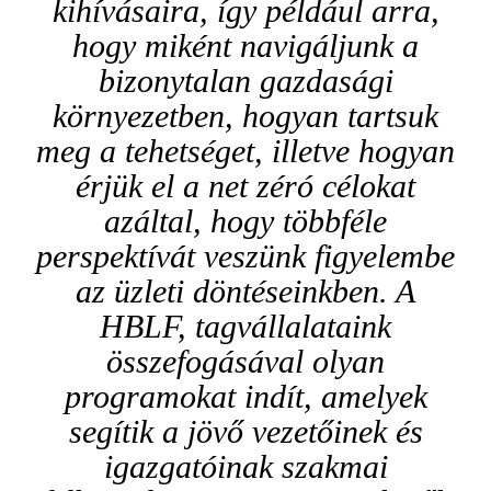
kihívásaira, így például arra,
hogy
miként
navigáljunk a
bizonytalan gazdasági
környezetben,
hogyan
tartsuk
meg
a tehetséget, illetve
hogyan
é
rjük
el
a net zéró célokat
azáltal, hogy többféle
perspektívát veszünk figyelembe
az üzleti döntéseinkben. A
HBLF
,
tagvállalat
a
ink
összefogásával olyan
programokat indít, amelyek
segítik a
jövő
vezető
i
nek és
igazgatóinak
szakmai