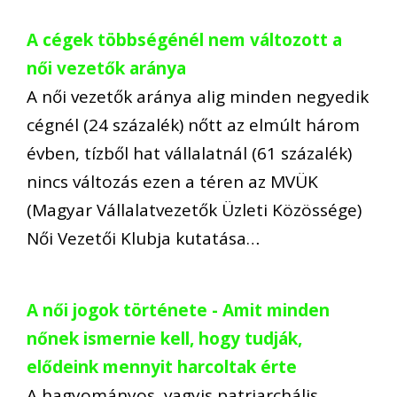
A cégek többségénél nem változott a
női vezetők aránya
A női vezetők aránya alig minden negyedik
cégnél (24 százalék) nőtt az elmúlt három
évben, tízből hat vállalatnál (61 százalék)
nincs változás ezen a téren az MVÜK
(Magyar Vállalatvezetők Üzleti Közössége)
Női Vezetői Klubja kutatása…
A női jogok története - Amit minden
nőnek ismernie kell, hogy tudják,
elődeink mennyit harcoltak érte
A hagyományos, vagyis patriarchális