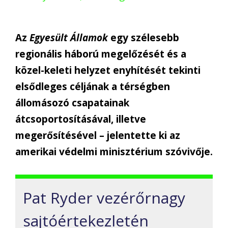
Az
Egyesült Államok
egy szélesebb
regionális háború megelőzését és a
közel-keleti helyzet enyhítését tekinti
elsődleges céljának a térségben
állomásozó csapatainak
átcsoportosításával, illetve
megerősítésével – jelentette ki az
amerikai védelmi minisztérium szóvivője.
Pat Ryder vezérőrnagy
sajtóértekezletén