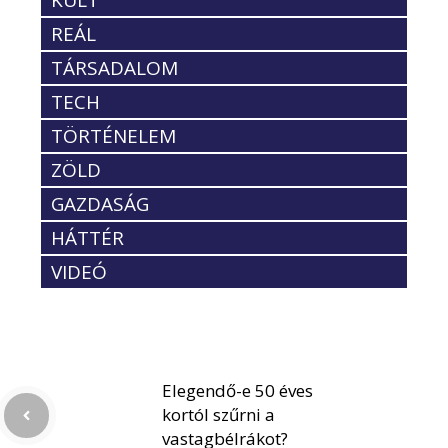
KULT
REÁL
TÁRSADALOM
TECH
TÖRTÉNELEM
ZÖLD
GAZDASÁG
HÁTTÉR
VIDEÓ
Elegendő-e 50 éves
kortól szűrni a
vastagbélrákot?