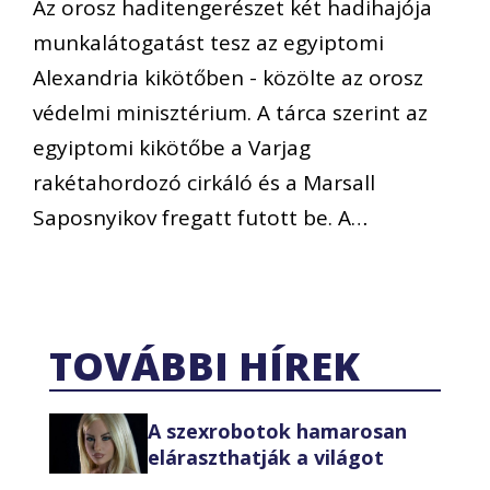
Az orosz haditengerészet két hadihajója
munkalátogatást tesz az egyiptomi
Alexandria kikötőben - közölte az orosz
védelmi minisztérium. A tárca szerint az
egyiptomi kikötőbe a Varjag
rakétahordozó cirkáló és a Marsall
Saposnyikov fregatt futott be. A…
TOVÁBBI HÍREK
A szexrobotok hamarosan
eláraszthatják a világot