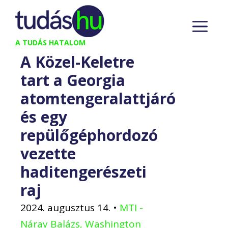
Kilépés
M
a
tartalomba
A TUDÁS HATALOM
A Közel-Keletre
tart a Georgia
atomtengeralattjáró
és egy
repülőgéphordozó
vezette
haditengerészeti
raj
2024. augusztus 14.
•
MTI -
Náray Balázs, Washington