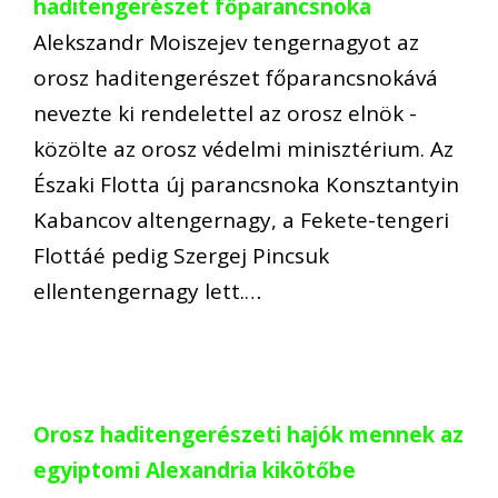
haditengerészet főparancsnoka
Alekszandr Moiszejev tengernagyot az
orosz haditengerészet főparancsnokává
nevezte ki rendelettel az orosz elnök -
közölte az orosz védelmi minisztérium. Az
Északi Flotta új parancsnoka Konsztantyin
Kabancov altengernagy, a Fekete-tengeri
Flottáé pedig Szergej Pincsuk
ellentengernagy lett.…
Orosz haditengerészeti hajók mennek az
egyiptomi Alexandria kikötőbe