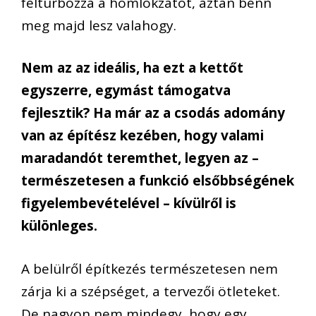
felturbózza a homlokzatot, aztán benn
meg majd lesz valahogy.
Nem az az ideális, ha ezt a kettőt
egyszerre, egymást támogatva
fejlesztik? Ha már az a csodás adomány
van az építész kezében, hogy valami
maradandót teremthet, legyen az –
természetesen a funkció elsőbbségének
figyelembevételével – kívülről is
különleges.
A belülről építkezés természetesen nem
zárja ki a szépséget, a tervezői ötleteket.
De nagyon nem mindegy, hogy egy