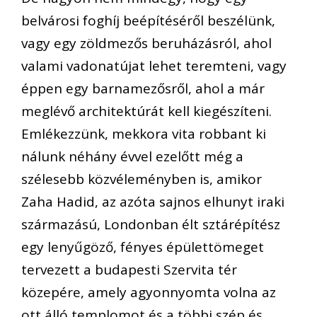
belvárosi foghíj beépítéséről beszélünk,
vagy egy zöldmezős beruházásról, ahol
valami vadonatújat lehet teremteni, vagy
éppen egy barnamezősről, ahol a már
meglévő architektúrát kell kiegészíteni.
Emlékezzünk, mekkora vita robbant ki
nálunk néhány évvel ezelőtt még a
szélesebb közvéleményben is, amikor
Zaha Hadid, az azóta sajnos elhunyt iraki
származású, Londonban élt sztárépítész
egy lenyűgöző, fényes épülettömeget
tervezett a budapesti Szervita tér
közepére, amely agyonnyomta volna az
ott álló templomot és a többi szép és