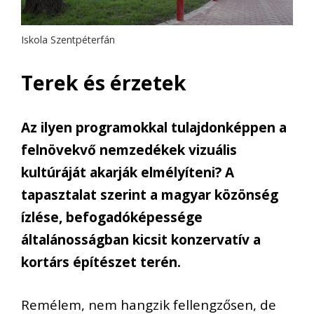
Iskola Szentpéterfán
Terek és érzetek
Az ilyen programokkal tulajdonképpen a
felnövekvő nemzedékek vizuális
kultúráját akarják elmélyíteni? A
tapasztalat szerint a magyar közönség
ízlése, befogadóképessége
általánosságban kicsit konzervatív a
kortárs építészet terén.
Remélem, nem hangzik fellengzősen, de