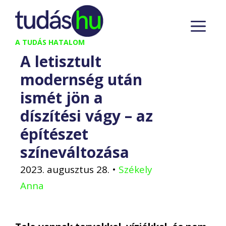
Kilépés
M
a
tartalomba
A TUDÁS HATALOM
A letisztult
modernség után
ismét jön a
díszítési vágy – az
építészet
színeváltozása
2023. augusztus 28.
•
Székely
Anna