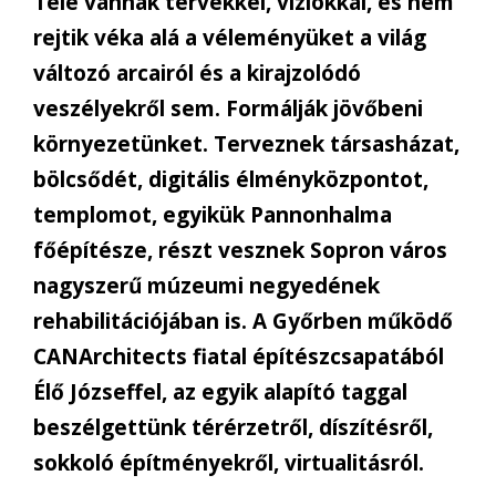
Tele vannak tervekkel, víziókkal, és nem
rejtik véka alá a véleményüket a világ
változó arcairól és a kirajzolódó
veszélyekről sem. Formálják jövőbeni
környezetünket. Terveznek társasházat,
bölcsődét, digitális élményközpontot,
templomot, egyikük Pannonhalma
főépítésze, részt vesznek Sopron város
nagyszerű múzeumi negyedének
rehabilitációjában is. A Győrben működő
CANArchitects fiatal építészcsapatából
Élő Józseffel, az egyik alapító taggal
beszélgettünk térérzetről, díszítésről,
sokkoló építményekről, virtualitásról.