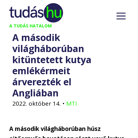
Kilépés
M
a
tartalomba
A TUDÁS HATALOM
A második
világháborúban
kitüntetett kutya
emlékérmeit
árverezték el
Angliában
2022. október 14.
•
MTI
A második világháborúban húsz