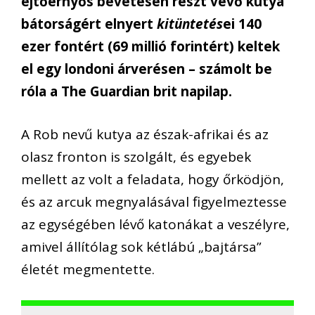
ejtőernyős bevetésen részt vevő kutya
bátorságért elnyert
kitüntetés
ei 140
ezer fontért (69 millió forintért) keltek
el egy londoni árverésen – számolt be
róla a The Guardian brit napilap.
A Rob nevű kutya az észak-afrikai és az
olasz fronton is szolgált, és egyebek
mellett az volt a feladata, hogy őrködjön,
és az arcuk megnyalásával figyelmeztesse
az egységében lévő katonákat a veszélyre,
amivel állítólag sok kétlábú „bajtársa”
életét megmentette.