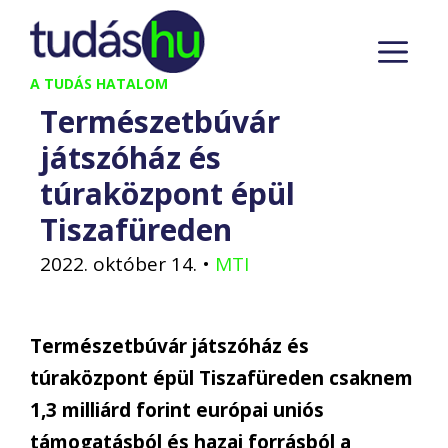
Kilépés
M
a
tartalomba
A TUDÁS HATALOM
Természetbúvár
játszóház és
túraközpont épül
Tiszafüreden
2022. október 14.
•
MTI
Természetbúvár játszóház és
túraközpont épül Tiszafüreden csaknem
1,3 milliárd forint európai uniós
támogatásból és hazai forrásból a