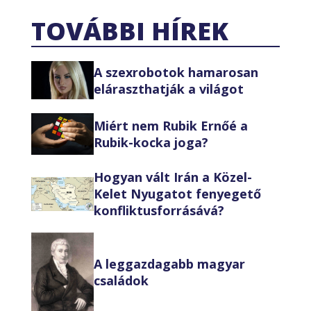
TOVÁBBI HÍREK
A szexrobotok hamarosan
eláraszthatják a világot
Miért nem Rubik Ernőé a
Rubik-kocka joga?
Hogyan vált Irán a Közel-
Kelet Nyugatot fenyegető
konfliktusforrásává?
A leggazdagabb magyar
családok