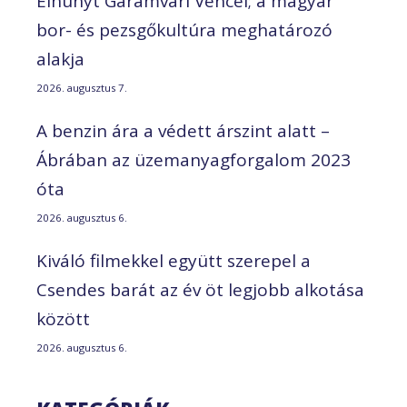
Elhunyt Garamvári Vencel; a magyar
bor- és pezsgőkultúra meghatározó
alakja
2026. augusztus 7.
A benzin ára a védett árszint alatt –
Ábrában az üzemanyagforgalom 2023
óta
2026. augusztus 6.
Kiváló filmekkel együtt szerepel a
Csendes barát az év öt legjobb alkotása
között
2026. augusztus 6.