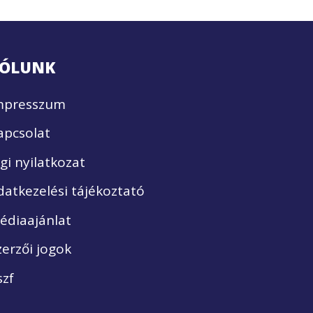
ÓLUNK
mpresszum
apcsolat
ogi nyilatkozat
datkezelési tájékoztató
édiaajánlat
zerzői jogok
szf