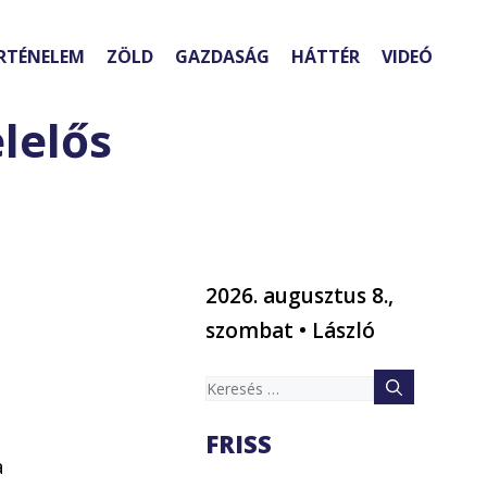
RTÉNELEM
ZÖLD
GAZDASÁG
HÁTTÉR
VIDEÓ
elelős
2026. augusztus 8.,
szombat • László
Keresés:
FRISS
a