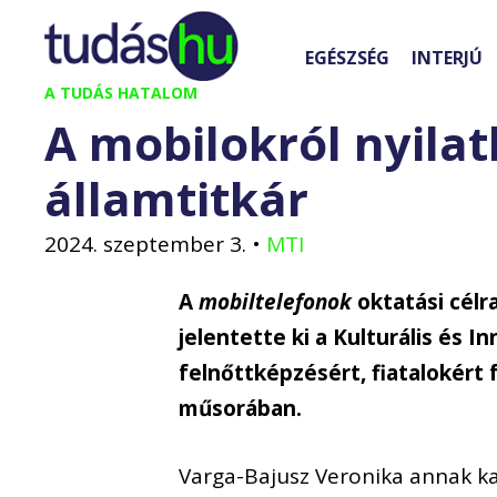
Kilépés
a
EGÉSZSÉG
INTERJÚ
tartalomba
A TUDÁS HATALOM
A mobilokról nyilat
államtitkár
2024. szeptember 3.
•
MTI
A
mobiltelefonok
oktatási célr
jelentette ki a Kulturális és 
felnőttképzésért, fiatalokért f
műsorában.
Varga-Bajusz Veronika annak ka