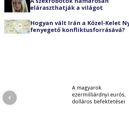
A szexrobotok hamarosan
eláraszthatják a világot
Hogyan vált Irán a Közel-Kelet 
fenyegető konfliktusforrásává?
A magyarok
ezermilliárdnyi eurós,
dolláros befektetései