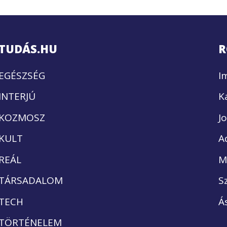
TUDÁS.HU
R
EGÉSZSÉG
I
INTERJÚ
K
KOZMOSZ
J
KULT
A
REÁL
M
TÁRSADALOM
S
TECH
Á
TÖRTÉNELEM