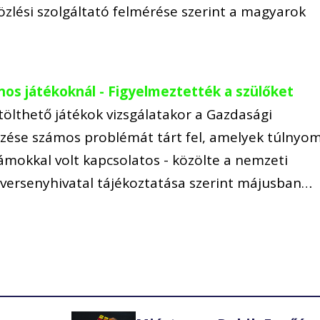
özlési szolgáltató felmérése szerint a magyarok
onos játékoknál - Figyelmeztették a szülőket
tölthető játékok vizsgálatakor a Gazdasági
mzése számos problémát tárt fel, amelyek túlnyo
ámokkal volt kapcsolatos - közölte a nemzeti
versenyhivatal tájékoztatása szerint májusban…