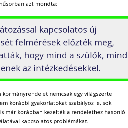
 műsorban azt mondta:
átozással kapcsolatos új
sét felmérések előzték meg,
atták, hogy mind a szülők, mind
tenek az intézkedésekkel.
y a kormányrendelet nemcsak egy világszerte
anem korábbi gyakorlatokat szabályoz le, sok
is már korábban kezelték a rendelethez hasonló
latával kapcsolatos problémákat.