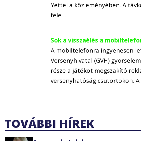
Yettel a közleményében. A távk
fele…
Sok a visszaélés a mobiltelef
A mobiltelefonra ingyenesen le
Versenyhivatal (GVH) gyorsele
része a játékot megszakító rekl
versenyhatóság csütörtökön. A 
TOVÁBBI HÍREK