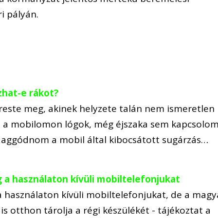
i pályán.
zhat-e rákot?
ereste meg, akinek helyzete talán nem ismeretlen
 a mobilomon lógok, még éjszaka sem kapcsolo
ll aggódnom a mobil által kibocsátott sugárzás…
a használaton kívüli mobiltelefonjukat
 használaton kívüli mobiltelefonjukat, de a magy
s otthon tárolja a régi készülékét - tájékoztat a