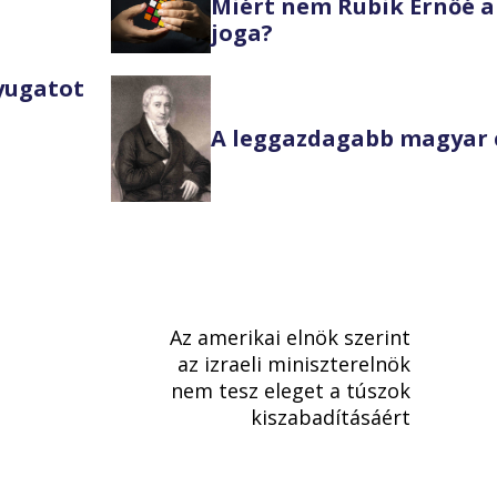
Miért nem Rubik Ernőé a
joga?
Nyugatot
A leggazdagabb magyar 
Az amerikai elnök szerint
az izraeli miniszterelnök
nem tesz eleget a túszok
kiszabadításáért