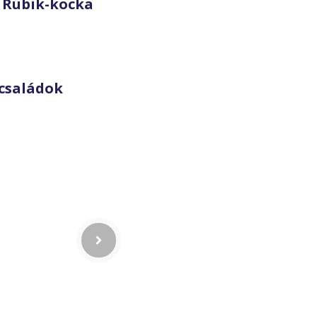
 Rubik-kocka
családok