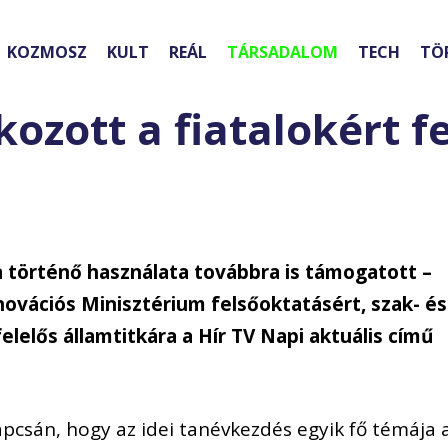
KOZMOSZ
KULT
REÁL
TÁRSADALOM
TECH
TÖ
kozott a fiatalokért f
a történő használata továbbra is támogatott –
Innovációs Minisztérium felsőoktatásért, szak- és
elelős államtitkára a Hír TV Napi aktuális című
pcsán, hogy az idei tanévkezdés egyik fő témája 