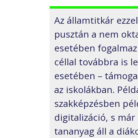
Az államtitkár ezzel
pusztán a nem okta
esetében fogalmaz 
céllal továbbra is 
esetében – támogat
az iskolákban. Péld
szakképzésben pél
digitalizáció, s már
tananyag áll a diák