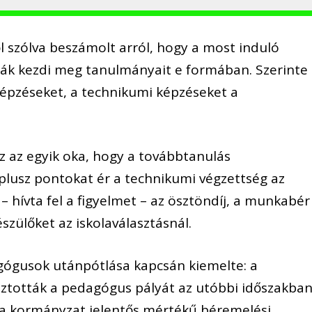
l szólva beszámolt arról, hogy a most induló
iák kezdi meg tanulmányait e formában. Szerinte
képzéseket, a technikumi képzéseket a
z az egyik oka, hogy a továbbtanulás
 plusz pontokat ér a technikumi végzettség az
– hívta fel a figyelmet – az ösztöndíj, a munkabér 
szülőket az iskolaválasztásnál.
ógusok utánpótlása kapcsán kiemelte: a
sztották a pedagógus pályát az utóbbi időszakban
 a kormányzat jelentős mértékű béremelési