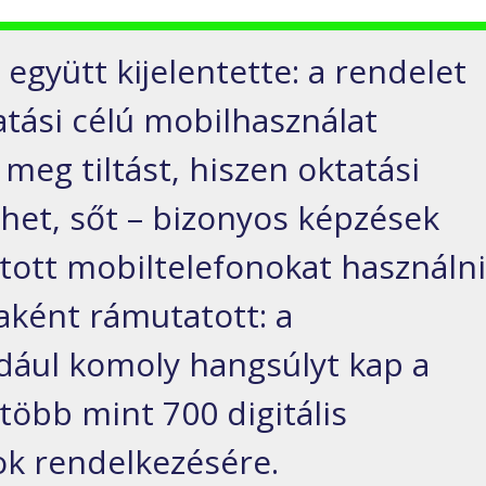
 együtt kijelentette: a rendelet
tási célú mobilhasználat
meg tiltást, hiszen oktatási
lehet, sőt – bizonyos képzések
ott mobiltelefonokat használn
aként rámutatott: a
dául komoly hangsúlyt kap a
 több mint 700 digitális
ok rendelkezésére.