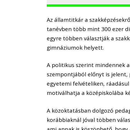
Az államtitkár a szakképzésekrő
tanévben több mint 300 ezer d
egyre többen választják a szak
gimnáziumok helyett.
A politikus szerint mindennek a
szempontjából előnyt is jelent,
egyetemi felvételiken, ráadásul 
motiválhatja a középiskolába ké
A közoktatásban dolgozó pedag
korábbiaknál jóval többen vála
ami annak is köszönhető, hogy