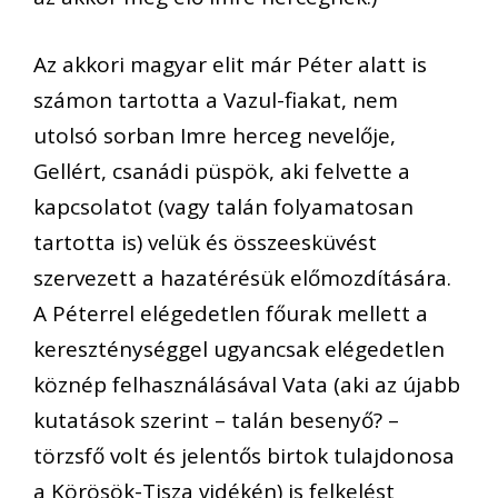
Az akkori magyar elit már Péter alatt is
számon tartotta a Vazul-fiakat, nem
utolsó sorban Imre herceg nevelője,
Gellért, csanádi püspök, aki felvette a
kapcsolatot (vagy talán folyamatosan
tartotta is) velük és összeesküvést
szervezett a hazatérésük előmozdítására.
A Péterrel elégedetlen főurak mellett a
kereszténységgel ugyancsak elégedetlen
köznép felhasználásával Vata (aki az újabb
kutatások szerint – talán besenyő? –
törzsfő volt és jelentős birtok tulajdonosa
a Körösök-Tisza vidékén) is felkelést