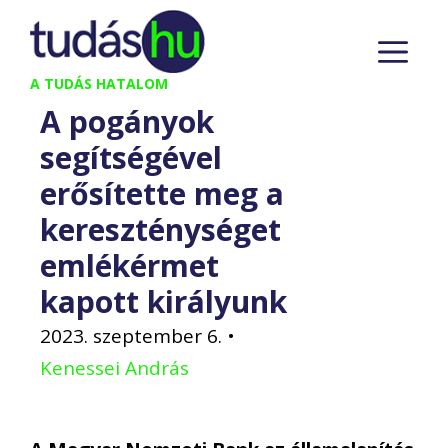
Kilépés
M
a
tartalomba
A TUDÁS HATALOM
A pogányok
segítségével
erősítette meg a
kereszténységet
emlékérmet
kapott királyunk
2023. szeptember 6.
•
Kenessei András