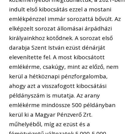
indult első kibocsátás ezzel a mostani
emlékpénzzel immár sorozattá bővült. Az
elképzelt sorozat állomásai árpádházi
királyainkhoz kötődnek. A sorozat első
darabja Szent István ezüst dénárját
elevenítette fel. A most kibocsátott
emlékérme, csakúgy, mint az előző, nem
kerül a hétköznapi pénzforgalomba,
ahogy azt a visszafogott kibocsátási
példányszám is mutatja. Az arany
emlékérme mindössze 500 példányban
kerül ki a Magyar Pénzverő Zrt.
műhelyéből, míg az ezüst és a
fémötvözetű változatok 5.000-5.000