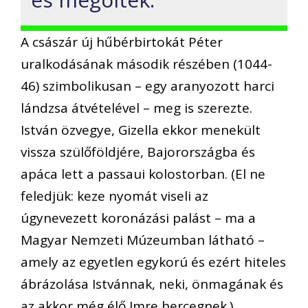
A császár új hűbérbirtokát Péter
uralkodásának második részében (1044-
46) szimbolikusan – egy aranyozott harci
lándzsa átvételével – meg is szerezte.
István özvegye, Gizella ekkor menekült
vissza szülőföldjére, Bajorországba és
apáca lett a passaui kolostorban. (El ne
feledjük: keze nyomát viseli az
úgynevezett koronázási palást – ma a
Magyar Nemzeti Múzeumban látható –
amely az egyetlen egykorú és ezért hiteles
ábrázolása Istvánnak, neki, önmagának és
az akkor még élő Imre hercegnek.)