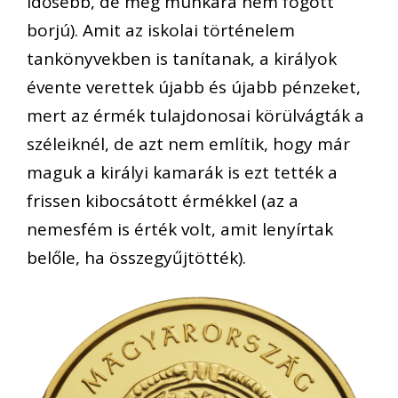
idősebb, de még munkára nem fogott
borjú). Amit az iskolai történelem
tankönyvekben is tanítanak, a királyok
évente verettek újabb és újabb pénzeket,
mert az érmék tulajdonosai körülvágták a
széleiknél, de azt nem említik, hogy már
maguk a királyi kamarák is ezt tették a
frissen kibocsátott érmékkel (az a
nemesfém is érték volt, amit lenyírtak
belőle, ha összegyűjtötték).