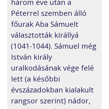
három éve után a
Péterrel szemben álló
főurak Aba Sámuelt
választották királlyá
(1041-1044). Sámuel még
István király
uralkodásának vége felé
lett (a későbbi
évszázadokban kialakult
rangsor szerint) nádor,