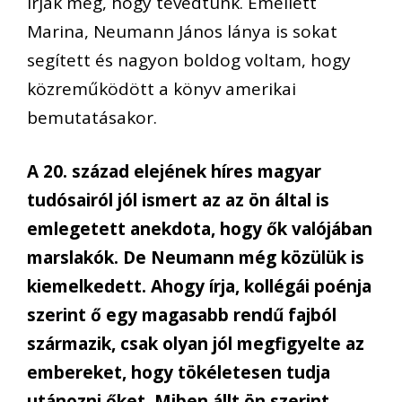
írják meg, hogy tévedtünk. Emellett
Marina, Neumann János lánya is sokat
segített és nagyon boldog voltam, hogy
közreműködött a könyv amerikai
bemutatásakor.
A 20. század elejének híres magyar
tudósairól jól ismert az az ön által is
emlegetett anekdota, hogy ők valójában
marslakók. De Neumann még közülük is
kiemelkedett. Ahogy írja, kollégái poénja
szerint ő egy magasabb rendű fajból
származik, csak olyan jól megfigyelte az
embereket, hogy tökéletesen tudja
utánozni őket. Miben állt ön szerint