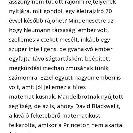
asszony nem tudott rájönni rejtélyének
nyitjára, mit gondol, egy életrajzíró 70
évvel később rájöhet? Mindenesetre az,
hogy Neumann társasági ember volt,
szellemes vicceket mesélt, inkább egy
szuper intelligens, de gyanakvó ember
egyfajta távolságtartásként beépített
megküzdési mechanizmusának tűnik
számomra. Ezzel együtt nagyon emberi is
volt, amit jól jellemez a híres
matematikusnak, Mandelbrotnak nyújtott
segítség, de az is, ahogy David Blackwellt,
a kiváló feketebőrű matematikust
felkarolta, amikor a Princeton nem akarta