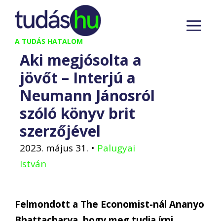
Kilépés
M
a
tartalomba
A TUDÁS HATALOM
Aki megjósolta a
jövőt – Interjú a
Neumann Jánosról
szóló könyv brit
szerzőjével
2023. május 31.
•
Palugyai
István
Felmondott a The Economist-nál Ananyo
Bhattacharya, hogy meg tudja írni