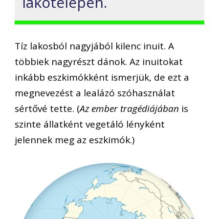
lakótelepen.
Tíz lakosból nagyjából kilenc inuit. A
többiek nagyrészt dánok. Az inuitokat
inkább eszkimókként ismerjük, de ezt a
megnevezést a lealázó szóhasználat
sértővé tette. (
Az ember tragédiájában
is
szinte állatként vegetáló lényként
jelennek meg az eszkimók.)