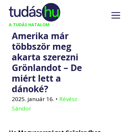
Kilépés
M
a
tartalomba
A TUDÁS HATALOM
Amerika már
többször meg
akarta szerezni
Grönlandot – De
miért lett a
dánoké?
2025. január 16.
•
Révész
Sándor