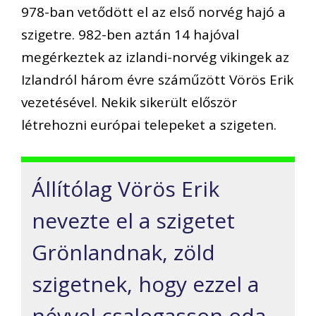
978-ban vetődött el az első norvég hajó a
szigetre. 982-ben aztán 14 hajóval
megérkeztek az izlandi-norvég vikingek az
Izlandról három évre száműzött Vörös Erik
vezetésével. Nekik sikerült először
létrehozni európai telepeket a szigeten.
Állítólag Vörös Erik
nevezte el a szigetet
Grönlandnak, zöld
szigetnek, hogy ezzel a
névvel csalogasson oda