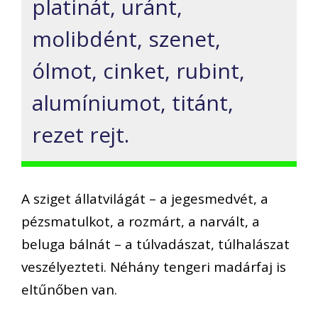
platinát, uránt,
molibdént, szenet,
ólmot, cinket, rubint,
alumíniumot, titánt,
rezet rejt.
A sziget állatvilágát – a jegesmedvét, a
pézsmatulkot, a rozmárt, a narvált, a
beluga bálnát – a túlvadászat, túlhalászat
veszélyezteti. Néhány tengeri madárfaj is
eltűnőben van.