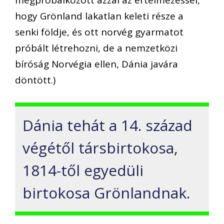
megpróbálkozott azzal az értelmezéssel,
hogy Grönland lakatlan keleti része a
senki földje, és ott norvég gyarmatot
próbált létrehozni, de a nemzetközi
bíróság Norvégia ellen, Dánia javára
döntött.)
Dánia tehát a 14. század
végétől társbirtokosa,
1814-től egyedüli
birtokosa Grönlandnak.