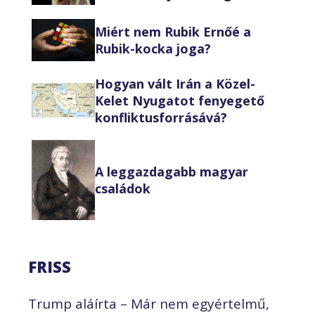
Miért nem Rubik Ernőé a
Rubik-kocka joga?
Hogyan vált Irán a Közel-
Kelet Nyugatot fenyegető
konfliktusforrásává?
A leggazdagabb magyar
családok
FRISS
Trump aláírta – Már nem egyértelmű,