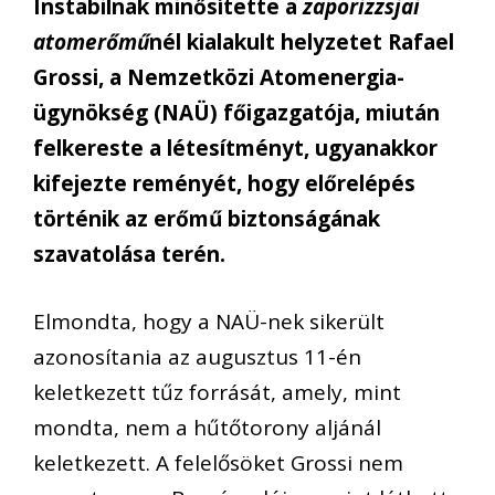
Instabilnak minősítette a
zaporizzsjai
atomerőmű
nél kialakult helyzetet Rafael
Grossi, a Nemzetközi Atomenergia-
ügynökség (NAÜ) főigazgatója, miután
felkereste a létesítményt, ugyanakkor
kifejezte reményét, hogy előrelépés
történik az erőmű biztonságának
szavatolása terén.
Elmondta, hogy a NAÜ-nek sikerült
azonosítania az augusztus 11-én
keletkezett tűz forrását, amely, mint
mondta, nem a hűtőtorony aljánál
keletkezett. A felelősöket Grossi nem