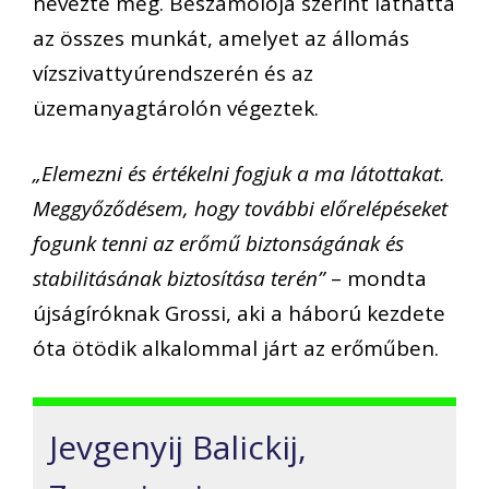
nevezte meg. Beszámolója szerint láthatta
az összes munkát, amelyet az állomás
vízszivattyúrendszerén és az
üzemanyagtárolón végeztek.
„Elemezni és értékelni fogjuk a ma látottakat.
Meggyőződésem, hogy további előrelépéseket
fogunk tenni az erőmű biztonságának és
stabilitásának biztosítása terén”
– mondta
újságíróknak Grossi, aki a háború kezdete
óta ötödik alkalommal járt az erőműben.
Jevgenyij Balickij,