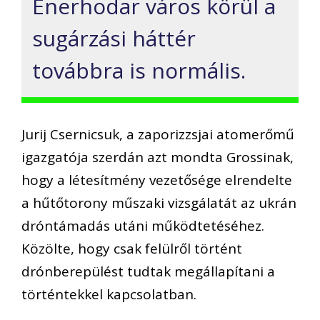
Enerhodar város körül a
sugárzási háttér
továbbra is normális.
Jurij Csernicsuk, a zaporizzsjai atomerőmű
igazgatója szerdán azt mondta Grossinak,
hogy a létesítmény vezetősége elrendelte
a hűtőtorony műszaki vizsgálatát az ukrán
dróntámadás utáni működtetéséhez.
Közölte, hogy csak felülről történt
drónberepülést tudtak megállapítani a
történtekkel kapcsolatban.