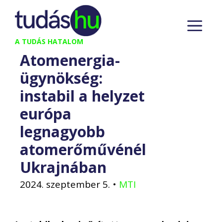
Kilépés
M
a
tartalomba
A TUDÁS HATALOM
Atomenergia-
ügynökség:
instabil a helyzet
európa
legnagyobb
atomerőművénél
Ukrajnában
2024. szeptember 5.
•
MTI