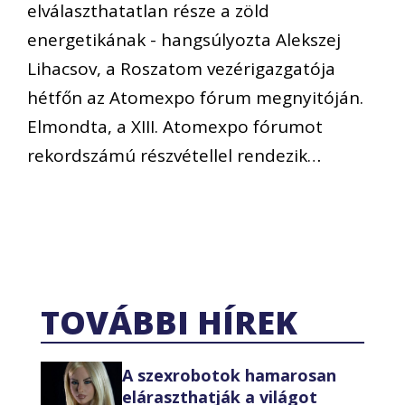
elválaszthatatlan része a zöld
energetikának - hangsúlyozta Alekszej
Lihacsov, a Roszatom vezérigazgatója
hétfőn az Atomexpo fórum megnyitóján.
Elmondta, a XIII. Atomexpo fórumot
rekordszámú részvétellel rendezik…
TOVÁBBI HÍREK
A szexrobotok hamarosan
eláraszthatják a világot