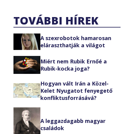
TOVÁBBI HÍREK
A szexrobotok hamarosan
eláraszthatják a világot
Miért nem Rubik Ernőé a
Rubik-kocka joga?
Hogyan vált Irán a Közel-
Kelet Nyugatot fenyegető
konfliktusforrásává?
A leggazdagabb magyar
családok