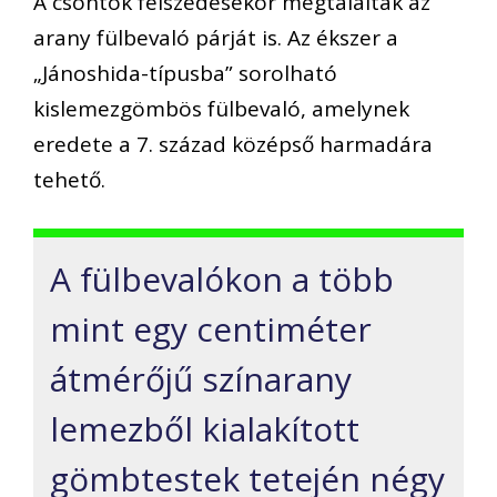
A csontok felszedésekor megtalálták az
arany fülbevaló párját is. Az ékszer a
„Jánoshida-típusba” sorolható
kislemezgömbös fülbevaló, amelynek
eredete a 7. század középső harmadára
tehető.
A fülbevalókon a több
mint egy centiméter
átmérőjű színarany
lemezből kialakított
gömbtestek tetején négy