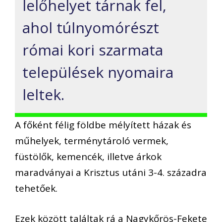
lelőhelyet tárnak fel,
ahol túlnyomórészt
római kori szarmata
települések nyomaira
leltek.
A főként félig földbe mélyített házak és
műhelyek, terménytároló vermek,
füstölők, kemencék, illetve árkok
maradványai a Krisztus utáni 3-4. századra
tehetőek.
Ezek között találtak rá a Nagykőrös-Fekete