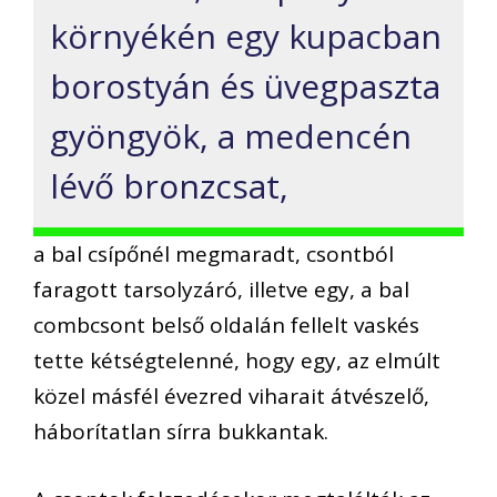
környékén egy kupacban
borostyán és üvegpaszta
gyöngyök, a medencén
lévő bronzcsat,
a bal csípőnél megmaradt, csontból
faragott tarsolyzáró, illetve egy, a bal
combcsont belső oldalán fellelt vaskés
tette kétségtelenné, hogy egy, az elmúlt
közel másfél évezred viharait átvészelő,
háborítatlan sírra bukkantak.