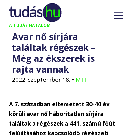
Kilépés
M
a
tartalomba
A TUDÁS HATALOM
Avar nő sírjára
találtak régészek –
Még az ékszerek is
rajta vannak
2022. szeptember 18.
•
MTI
A 7. században eltemetett 30-40 év
körüli avar nő háborítatlan sírjára
találtak a régészek a 441. számú főút
felújításához kapcsolódó régészeti