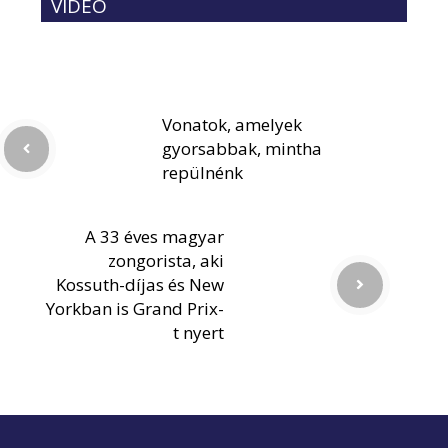
VIDEÓ
Vonatok, amelyek
gyorsabbak, mintha
repülnénk
A 33 éves magyar
zongorista, aki
Kossuth-díjas és New
Yorkban is Grand Prix-
t nyert