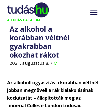
Kilépés
M
a
tartalomba
A TUDÁS HATALOM
Az alkohol a
korábban véltnél
gyakrabban
okozhat rákot
2021. augusztus 8.
•
MTI
Az alkoholfogyasztás a korábban véltnél
jobban megnöveli a rák kialakulásának
kockázatát – állapították meg az
Imperial College London tudósai.