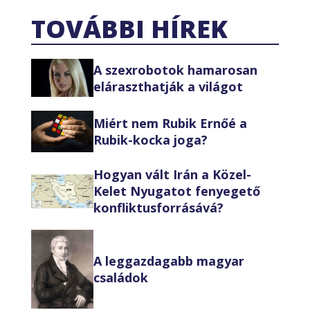
TOVÁBBI HÍREK
A szexrobotok hamarosan
eláraszthatják a világot
Miért nem Rubik Ernőé a
Rubik-kocka joga?
Hogyan vált Irán a Közel-
Kelet Nyugatot fenyegető
konfliktusforrásává?
A leggazdagabb magyar
családok