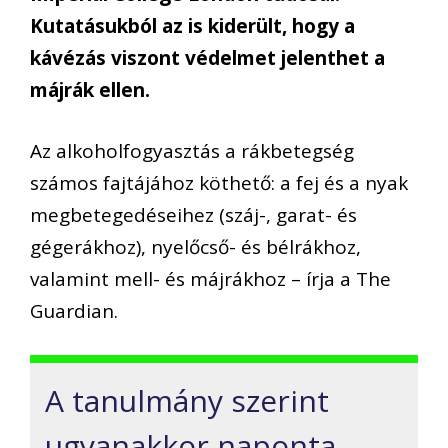
Kutatásukból az is kiderült, hogy a
kávézás viszont védelmet jelenthet a
májrák ellen.
Az alkoholfogyasztás a rákbetegség
számos fajtájához köthető: a fej és a nyak
megbetegedéseihez (száj-, garat- és
gégerákhoz), nyelőcső- és bélrákhoz,
valamint mell- és májrákhoz – írja a The
Guardian.
A tanulmány szerint
ugyanakkor naponta