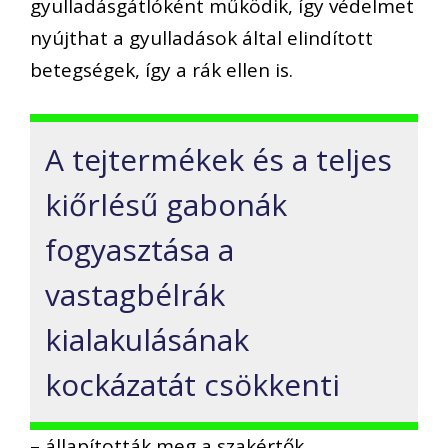
gyulladásgátlóként működik, így védelmet
nyújthat a gyulladások által elindított
betegségek, így a rák ellen is.
A tejtermékek és a teljes
kiőrlésű gabonák
fogyasztása a
vastagbélrák
kialakulásának
kockázatát csökkenti
– állapították meg a szakértők.