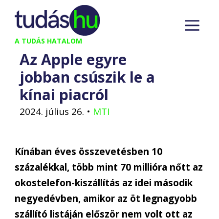
Kilépés
M
a
tartalomba
A TUDÁS HATALOM
Az Apple egyre
jobban csúszik le a
kínai piacról
2024. július 26.
•
MTI
Kínában éves összevetésben 10
százalékkal, több mint 70 millióra nőtt az
okostelefon-kiszállítás az idei második
negyedévben, amikor az öt legnagyobb
szállító listáján először nem volt ott az