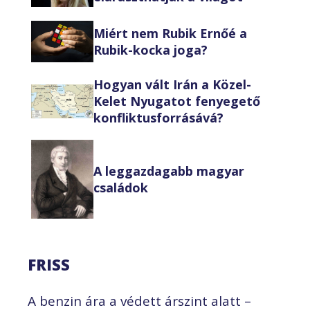
Miért nem Rubik Ernőé a
Rubik-kocka joga?
Hogyan vált Irán a Közel-
Kelet Nyugatot fenyegető
konfliktusforrásává?
A leggazdagabb magyar
családok
FRISS
A benzin ára a védett árszint alatt –