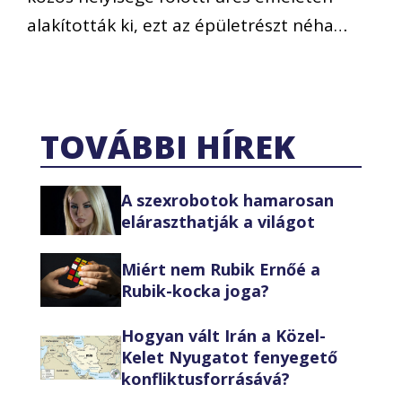
alakították ki, ezt az épületrészt néha…
TOVÁBBI HÍREK
A szexrobotok hamarosan
eláraszthatják a világot
Miért nem Rubik Ernőé a
Rubik-kocka joga?
Hogyan vált Irán a Közel-
Kelet Nyugatot fenyegető
konfliktusforrásává?