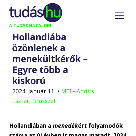
Kilépés
M
a
tartalomba
A TUDÁS HATALOM
Hollandiába
özönlenek a
menekültkérők –
Egyre több a
kiskorú
2024. január 11.
•
MTI - Andits
Eszter, Brüsszel
Hollandiában a
menedék
ért folyamodók
száma az új évben is magas maradt, 2024