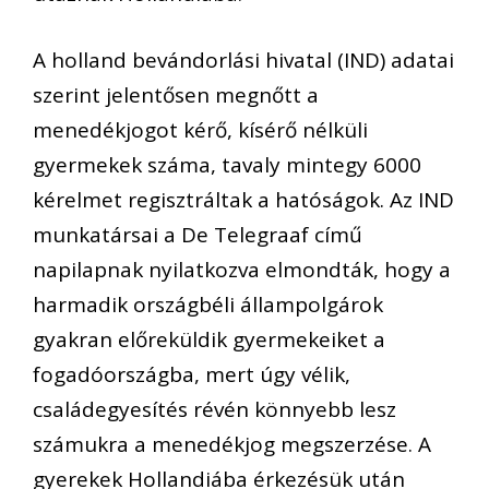
A holland bevándorlási hivatal (IND) adatai
szerint jelentősen megnőtt a
menedékjogot kérő, kísérő nélküli
gyermekek száma, tavaly mintegy 6000
kérelmet regisztráltak a hatóságok. Az IND
munkatársai a De Telegraaf című
napilapnak nyilatkozva elmondták, hogy a
harmadik országbéli állampolgárok
gyakran előreküldik gyermekeiket a
fogadóországba, mert úgy vélik,
családegyesítés révén könnyebb lesz
számukra a menedékjog megszerzése. A
gyerekek Hollandiába érkezésük után