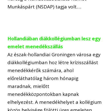
Munkáspárt (NSDAP) tagja volt.…
Hollandiában diákkollégiumban lesz egy
emelet menedékszállás
Az észak-hollandiai Groningen városa egy
diákkollégiumban hoz létre krízisszállást
menedékkérők számára, ahol
előreláthatólag három hónapig
maradnak, mielőtt
menedékközpontokban kapnak
elhelyezést. A menedékhelyet a kollégium
közös helyisége fölötti üres emeleten