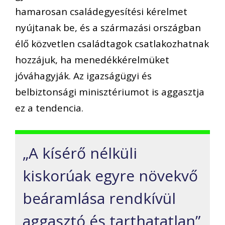
hamarosan családegyesítési kérelmet
nyújtanak be, és a származási országban
élő közvetlen családtagok csatlakozhatnak
hozzájuk, ha menedékkérelmüket
jóváhagyják. Az igazságügyi és
belbiztonsági minisztériumot is aggasztja
ez a tendencia.
„A kísérő nélküli
kiskorúak egyre növekvő
beáramlása rendkívül
aggasztó és tarthatatlan”