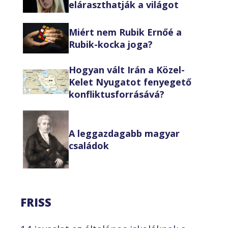
eláraszthatják a világot
Miért nem Rubik Ernőé a
Rubik-kocka joga?
Hogyan vált Irán a Közel-
Kelet Nyugatot fenyegető
konfliktusforrásává?
A leggazdagabb magyar
családok
FRISS