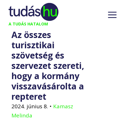
Kilépés
M
a
tartalomba
A TUDÁS HATALOM
Az összes
turisztikai
szövetség és
szervezet szereti,
hogy a kormány
visszavásárolta a
repteret
2024. június 8.
•
Kamasz
Melinda