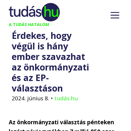
Kilépés
M
a
tartalomba
A TUDÁS HATALOM
Érdekes, hogy
végül is hány
ember szavazhat
az önkormányzati
és az EP-
választáson
2024. június 8.
•
tudás.hu
Az önkormányzati választás pénteken