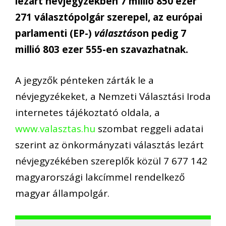
lezárt névjegyzékben 7 millió 850 ezer
271 választópolgár szerepel, az európai
parlamenti (EP-)
választás
on pedig 7
millió 803 ezer 555-en szavazhatnak.
A jegyzők pénteken zárták le a
névjegyzékeket, a Nemzeti Választási Iroda
internetes tájékoztató oldala, a
www.valasztas.hu
szombat reggeli adatai
szerint az önkormányzati választás lezárt
névjegyzékében szereplők közül 7 677 142
magyarországi lakcímmel rendelkező
magyar állampolgár.