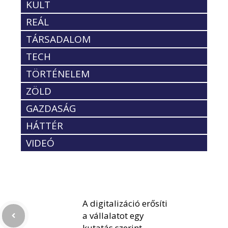
KULT
REÁL
TÁRSADALOM
TECH
TÖRTÉNELEM
ZÖLD
GAZDASÁG
HÁTTÉR
VIDEÓ
A digitalizáció erősíti
a vállalatot egy
kutatás szerint