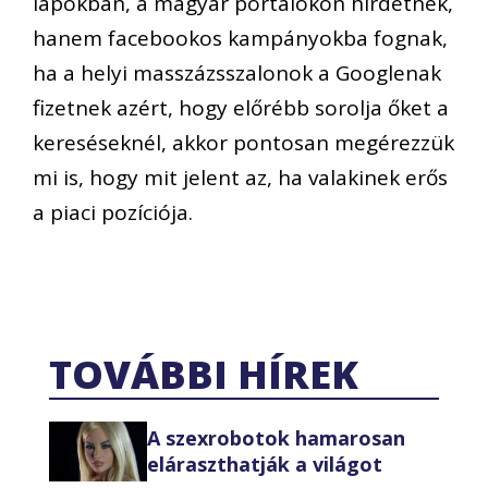
lapokban, a magyar portálokon hirdetnek,
hanem facebookos kampányokba fognak,
ha a helyi masszázsszalonok a Googlenak
fizetnek azért, hogy előrébb sorolja őket a
kereséseknél, akkor pontosan megérezzük
mi is, hogy mit jelent az, ha valakinek erős
a piaci pozíciója.
TOVÁBBI HÍREK
A szexrobotok hamarosan
eláraszthatják a világot