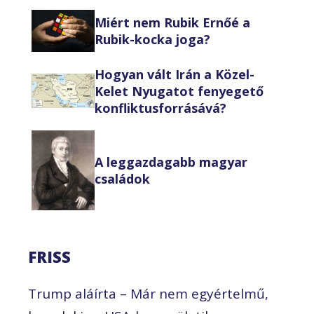
Miért nem Rubik Ernőé a
Rubik-kocka joga?
Hogyan vált Irán a Közel-
Kelet Nyugatot fenyegető
konfliktusforrásává?
A leggazdagabb magyar
családok
FRISS
Trump aláírta – Már nem egyértelmű,