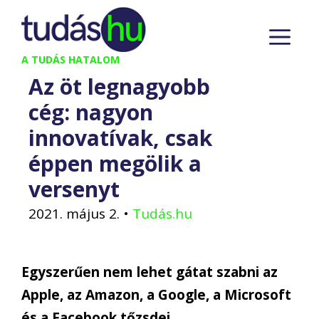
Kilépés
M
a
tartalomba
A TUDÁS HATALOM
Az öt legnagyobb
cég: nagyon
innovatívak, csak
éppen megölik a
versenyt
2021. május 2.
•
Tudás.hu
Egyszerűen nem lehet gátat szabni az
Apple, az Amazon, a Google, a Microsoft
és a Facebook tőzsdei