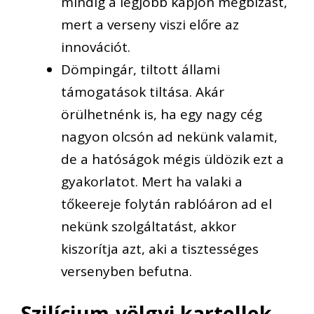
mindig a legjobb kapjon megbízást,
mert a verseny viszi előre az
innovációt.
Dömpingár, tiltott állami
támogatások tiltása. Akár
örülhetnénk is, ha egy nagy cég
nagyon olcsón ad nekünk valamit,
de a hatóságok mégis üldözik ezt a
gyakorlatot. Mert ha valaki a
tőkeereje folytán rablóáron ad el
nekünk szolgáltatást, akkor
kiszorítja azt, aki a tisztességes
versenyben befutna.
Szilícium-völgyi kartellek