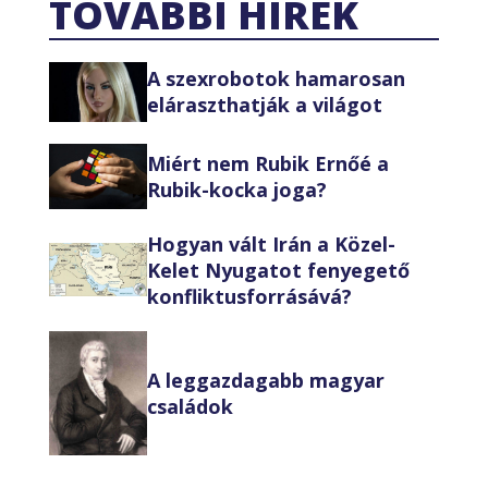
TOVÁBBI HÍREK
A szexrobotok hamarosan
eláraszthatják a világot
Miért nem Rubik Ernőé a
Rubik-kocka joga?
Hogyan vált Irán a Közel-
Kelet Nyugatot fenyegető
konfliktusforrásává?
A leggazdagabb magyar
családok