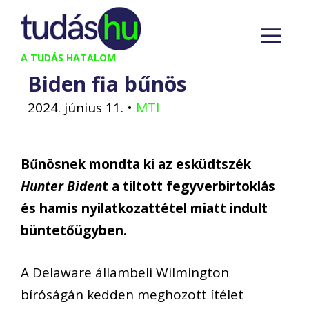
Kilépés
M
a
tartalomba
A TUDÁS HATALOM
Biden fia bűnös
2024. június 11.
•
MTI
Bűnösnek mondta ki az esküdtszék
Hunter Biden
t a tiltott fegyverbirtoklás
és hamis nyilatkozattétel miatt indult
büntetőügyben.
A Delaware állambeli Wilmington
bíróságán kedden meghozott ítélet