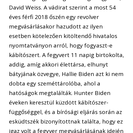
David Weiss. A vádirat szerint a most 54
éves férfi 2018 őszén egy revolver
megvásárlásakor hazudott az ilyen
esetben kötelezően kitöltendő hivatalos
nyomtatványon arról, hogy fogyaszt-e
kábítószert. A fegyvert 11 napig birtokolta,
addig, amíg akkori élettársa, elhunyt
bátyjának özvegye, Hallie Biden azt ki nem
dobta egy szeméttárolóba, ahol a
hatóságok megtalálták. Hunter Biden
éveken keresztül küzdött kábítószer-
függőséggel, és a bírósági eljárás során az
esküdtszék bizonyítottnak találta, hogy ez
igaz volt a fegyver megvásárlásának idején