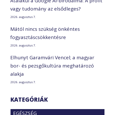
Átalakul a Google AI-birodalma: A profit
vagy tudomány az elsődleges?
2026. augusztus 7.
Mától nincs szükség önkéntes
fogyasztáscsökkentésre
2026. augusztus 7.
Elhunyt Garamvári Vencel; a magyar
bor- és pezsgőkultúra meghatározó
alakja
2026. augusztus 7.
KATEGÓRIÁK
EGÉSZSÉG