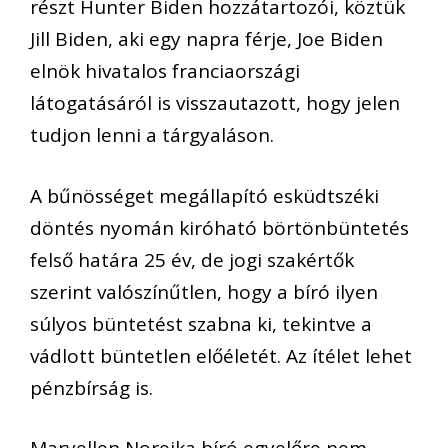
részt Hunter Biden hozzátartozói, köztük
Jill Biden, aki egy napra férje, Joe Biden
elnök hivatalos franciaországi
látogatásáról is visszautazott, hogy jelen
tudjon lenni a tárgyaláson.
A bűnösséget megállapító esküdtszéki
döntés nyomán kiróható börtönbüntetés
felső határa 25 év, de jogi szakértők
szerint valószínűtlen, hogy a bíró ilyen
súlyos büntetést szabna ki, tekintve a
vádlott büntetlen előéletét. Az ítélet lehet
pénzbírság is.