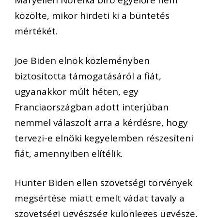
Maryellen Noreika bíró egyelőre nem
közölte, mikor hirdeti ki a büntetés
mértékét.
Joe Biden elnök közleményben
biztosította támogatásáról a fiát,
ugyanakkor múlt héten, egy
Franciaországban adott interjúban
nemmel válaszolt arra a kérdésre, hogy
tervezi-e elnöki kegyelemben részesíteni
fiát, amennyiben elítélik.
Hunter Biden ellen szövetségi törvények
megsértése miatt emelt vádat tavaly a
szövetségi ügyészség különleges ügyésze,