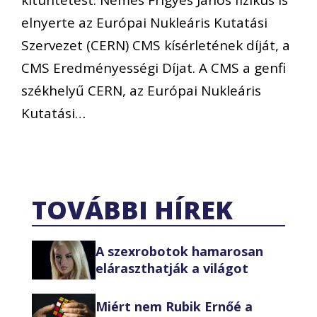
kitüntetést: Nemes Frigyes János fizikus is
elnyerte az Európai Nukleáris Kutatási
Szervezet (CERN) CMS kísérletének díját, a
CMS Eredményességi Díjat. A CMS a genfi
székhelyű CERN, az Európai Nukleáris
Kutatási…
TOVÁBBI HÍREK
A szexrobotok hamarosan
eláraszthatják a világot
Miért nem Rubik Ernőé a