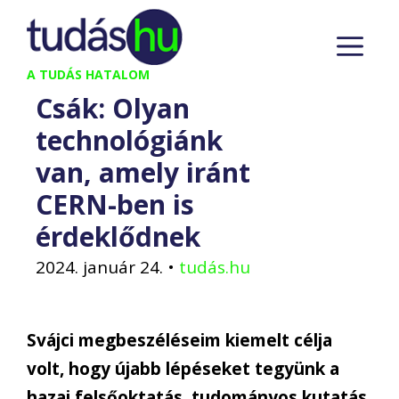
Kilépés
M
a
tartalomba
A TUDÁS HATALOM
Csák: Olyan
technológiánk
van, amely iránt
CERN-ben is
érdeklődnek
2024. január 24.
•
tudás.hu
Svájci megbeszéléseim kiemelt célja
volt, hogy újabb lépéseket tegyünk a
hazai felsőoktatás, tudományos kutatás