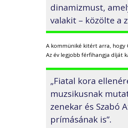
dinamizmust, amel
valakit
– közölte a 
A kommüniké kitért arra, hogy 
Az év legjobb férfihangja díját 
„Fiatal kora ellenér
muzsikusnak mutatj
zenekar és Szabó At
prímásának is”.