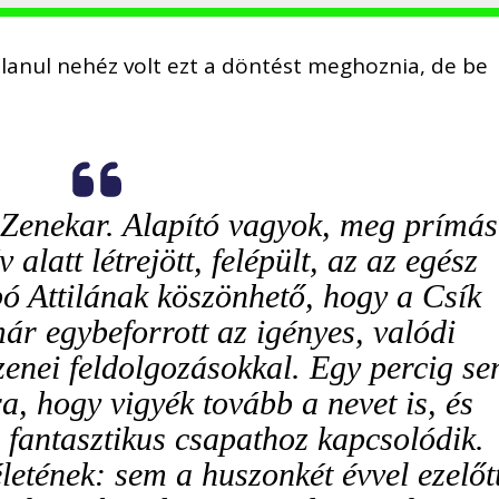
tlanul nehéz volt ezt a döntést meghoznia, de be
Zenekar. Alapító vagyok, meg prímás
alatt létrejött, felépült, az az egész
bó Attilának köszönhető, hogy a Csík
r egybeforrott az igényes, valódi
zenei feldolgozásokkal. Egy percig s
, hogy vigyék tovább a nevet is, és
 fantasztikus csapathoz kapcsolódik.
etének: sem a huszonkét évvel ezelőtt