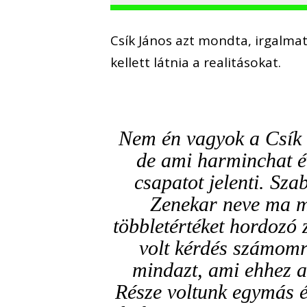
Csík János azt mondta, irgalma
kellett látnia a realitásokat.
Nem én vagyok a Csík 
de ami harminchat év 
csapatot jelenti. Sza
Zenekar neve ma má
többletértéket hordozó 
volt kérdés számomra
mindazt, ami ehhez a
Része voltunk egymás él