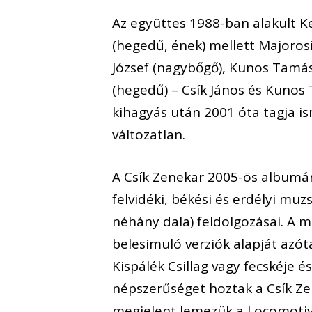
Az együttes 1988-ban alakult K
(hegedű, ének) mellett Majoros
József (nagybőgő), Kunos Tamás 
(hegedű) – Csík János és Kunos 
kihagyás után 2001 óta tagja is
változatlan.
A Csík Zenekar 2005-ös albumán
felvidéki, békési és erdélyi muz
néhány dala) feldolgozásai. A
belesimuló verziók alapját azóta
Kispálék Csillag vagy fecskéje
népszerűséget hoztak a Csík Z
megjelent lemezük a Locomotiv 