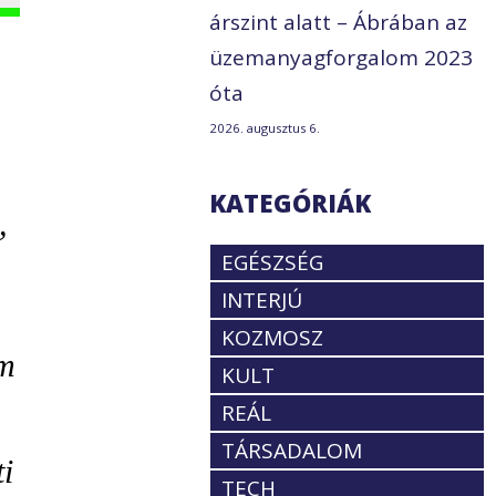
árszint alatt – Ábrában az
üzemanyagforgalom 2023
óta
2026. augusztus 6.
KATEGÓRIÁK
,
EGÉSZSÉG
INTERJÚ
KOZMOSZ
em
KULT
REÁL
TÁRSADALOM
i
TECH