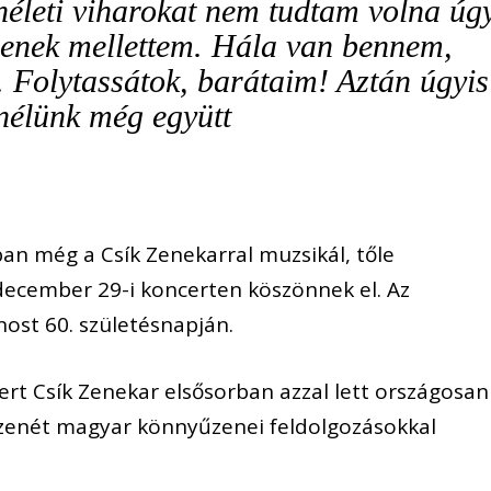
néleti viharokat nem tudtam volna úg
csenek mellettem. Hála van bennem,
. Folytassátok, barátaim! Aztán úgyis
nélünk még együtt
n még a Csík Zenekarral muzsikál, tőle
december 29-i koncerten köszönnek el. Az
nost 60. születésnapján.
ert Csík Zenekar elsősorban azzal lett országosan
pzenét magyar könnyűzenei feldolgozásokkal