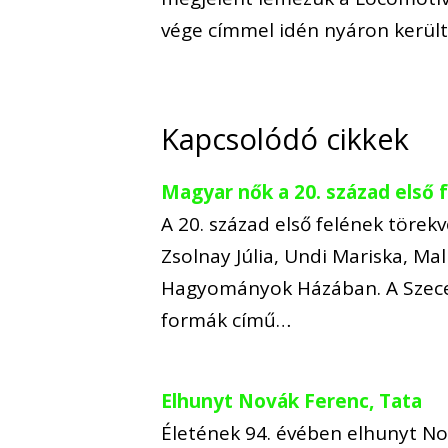
vége címmel idén nyáron került
Kapcsolódó cikkek
Magyar nők a 20. század első 
A 20. század első felének töre
Zsolnay Júlia, Undi Mariska, Mal
Hagyományok Házában. A Szecess
formák című…
Elhunyt Novák Ferenc, Tata
Életének 94. évében elhunyt No