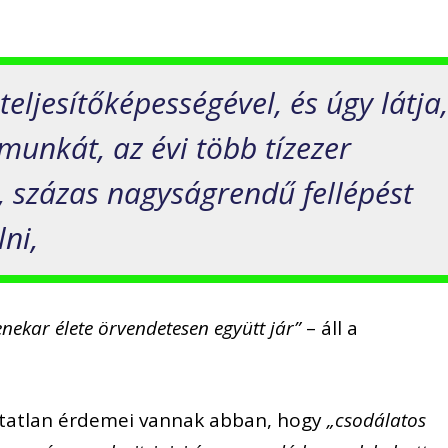
 teljesítőképességével, és úgy látja
 munkát, az évi több tízezer
, százas nagyságrendű fellépést
ni,
enekar élete örvendetesen együtt jár”
– áll a
hatatlan érdemei vannak abban, hogy
„csodálatos