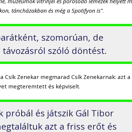
ene, múzeumok vitrinjei és porosodó lemezek helyett 
okon, táncházakban és még a Spotifyon is”
.
 barátként, szomorúan, de
 távozásról szóló döntést.
 a Csík Zenekar megmarad Csík Zenekarnak: azt a
et megteremtett és képviselt.
 próbál és játszik Gál Tibor
gtaláltuk azt a friss erőt és