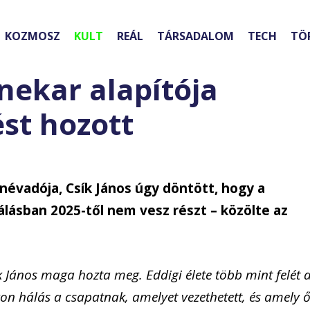
KOZMOSZ
KULT
REÁL
TÁRSADALOM
TECH
TÖ
enekar alapítója
st hozott
 névadója, Csík János úgy döntött, hogy a
lásban 2025-től nem vesz részt – közölte az
k János maga hozta meg. Eddigi élete több mint felét 
n hálás a csapatnak, amelyet vezethetett, és amely ő