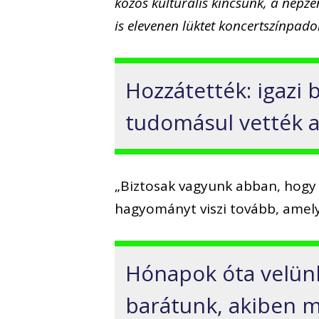
közös kulturális kincsünk, a népz
is elevenen lüktet koncertszínpad
Hozzátették: igazi
tudomásul vették a
„Biztosak vagyunk abban, hogy
hagyományt viszi tovább, amely
Hónapok óta velünk
barátunk, akiben me