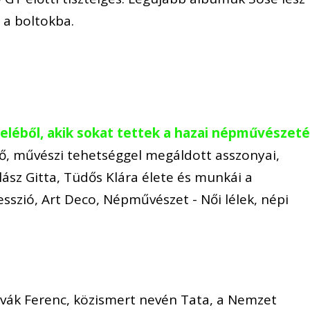
 a boltokba.
feléből, akik sokat tettek a hazai népművészeté
kvő, művészi tehetséggel megáldott asszonyai,
lász Gitta, Tüdős Klára élete és munkái a
zió, Art Deco, Népművészet - Női lélek, népi
vák Ferenc, közismert nevén Tata, a Nemzet