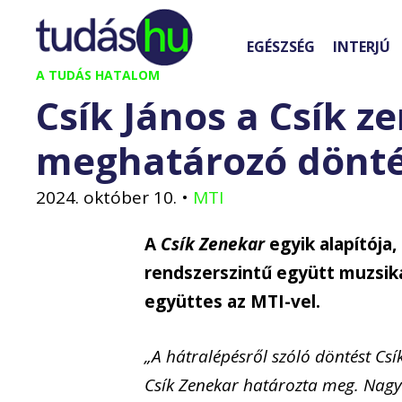
Kilépés
a
EGÉSZSÉG
INTERJÚ
tartalomba
A TUDÁS HATALOM
Csík János a Csík z
meghatározó dönté
2024. október 10.
•
MTI
A
Csík Zenekar
egyik alapítója,
rendszerszintű együtt muzsiká
együttes az MTI-vel.
„A hátralépésről szóló döntést Csí
Csík Zenekar határozta meg. Nagyo