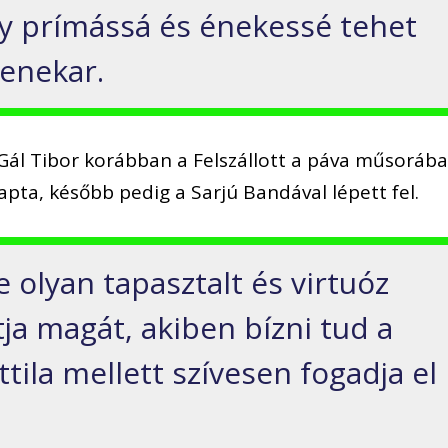
y prímássá és énekessé tehet
zenekar.
Gál Tibor korábban a Felszállott a páva műsoráb
kapta, később pedig a Sarjú Bandával lépett fel.
e olyan tapasztalt és virtuóz
a magát, akiben bízni tud a
tila mellett szívesen fogadja el