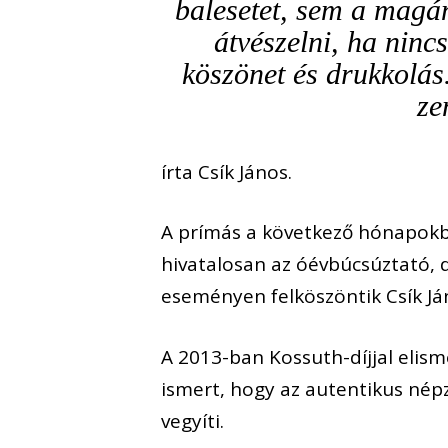
balesetet, sem a magá
átvészelni, ha nin
köszönet és drukkolás
ze
írta Csík János.
A prímás a következő hónapokba
hivatalosan az óévbúcsúztató, 
eseményen felköszöntik Csík Já
A 2013-ban Kossuth-díjjal elism
ismert, hogy az autentikus né
vegyíti.