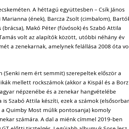
ecskeméten. A héttagú együttesben – Csík János
i Marianna (ének), Barcza Zsolt (cimbalom), Bartó
(brácsa), Makó Péter (fúvósok) és Szabó Attila
Tamás volt az alapítók között, utóbbi néhány év
mét a zenekarnak, amelynek felállása 2008 óta vo
 (Senki nem ért semmit) szerepeltek először a
sikák mellett rockszámok (akkor a Kispál és a Borz
 magyar népzenébe és a zenekar hangvételébe
 is Szabó Attila készíti, ezek a számok (elsősorba
 és a Quimby Most múlik pontosanja) komoly
enekar számára. A dal a miénk címmel 2019-ben
GT előtti tisztelgés. Legújabb albumuk Sose lesz