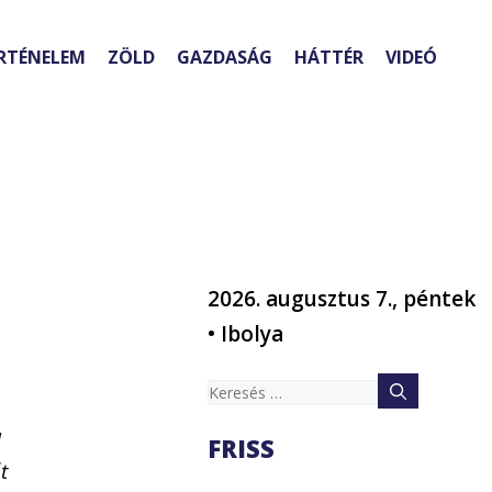
RTÉNELEM
ZÖLD
GAZDASÁG
HÁTTÉR
VIDEÓ
2026. augusztus 7., péntek
• Ibolya
Keresés:
a
FRISS
t