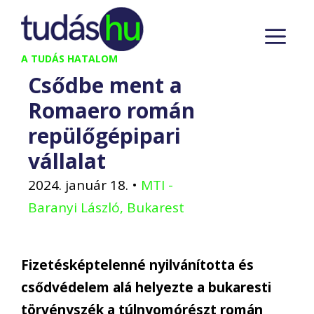
Kilépés
M
a
tartalomba
A TUDÁS HATALOM
Csődbe ment a
Romaero román
repülőgépipari
vállalat
2024. január 18.
•
MTI -
Baranyi László, Bukarest
Fizetésképtelenné nyilvánította és
csődvédelem alá helyezte a bukaresti
törvényszék a túlnyomórészt román