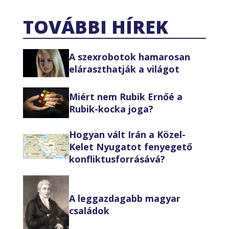
TOVÁBBI HÍREK
A szexrobotok hamarosan
eláraszthatják a világot
Miért nem Rubik Ernőé a
Rubik-kocka joga?
Hogyan vált Irán a Közel-
Kelet Nyugatot fenyegető
konfliktusforrásává?
A leggazdagabb magyar
családok