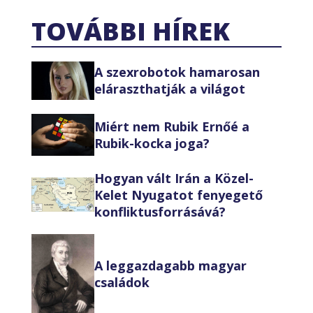
TOVÁBBI HÍREK
A szexrobotok hamarosan
eláraszthatják a világot
Miért nem Rubik Ernőé a
Rubik-kocka joga?
Hogyan vált Irán a Közel-
Kelet Nyugatot fenyegető
konfliktusforrásává?
A leggazdagabb magyar
családok