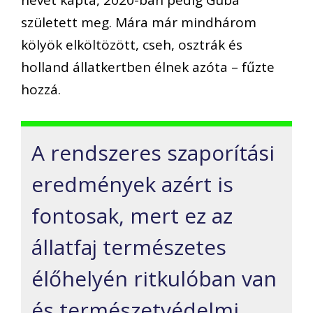
nevet kapta, 2020-ban pedig Guba
született meg. Mára már mindhárom
kölyök elköltözött, cseh, osztrák és
holland állatkertben élnek azóta – fűzte
hozzá.
A rendszeres szaporítási
eredmények azért is
fontosak, mert ez az
állatfaj természetes
élőhelyén ritkulóban van
és természetvédelmi