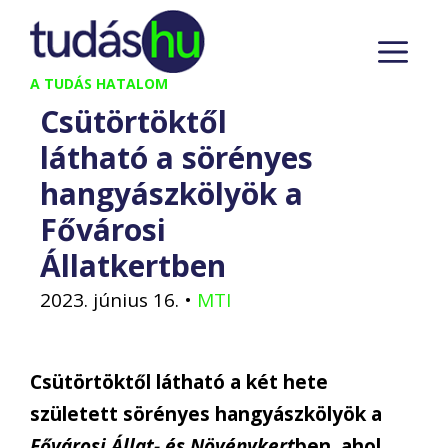
Kilépés
M
a
tartalomba
A TUDÁS HATALOM
Csütörtöktől
látható a sörényes
hangyászkölyök a
Fővárosi
Állatkertben
2023. június 16.
•
MTI
Csütörtöktől látható a két hete
született sörényes hangyászkölyök a
Fővárosi Állat- és Növénykert
ben, ahol