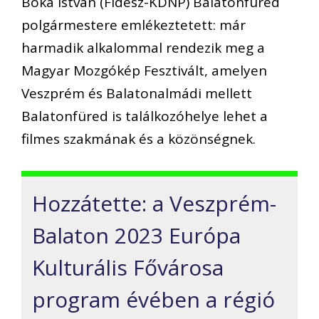
Bóka István (Fidesz-KDNP) Balatonfüred
polgármestere emlékeztetett: már
harmadik alkalommal rendezik meg a
Magyar Mozgókép Fesztivált, amelyen
Veszprém és Balatonalmádi mellett
Balatonfüred is találkozóhelye lehet a
filmes szakmának és a közönségnek.
Hozzátette: a Veszprém-
Balaton 2023 Európa
Kulturális Fővárosa
program évében a régió