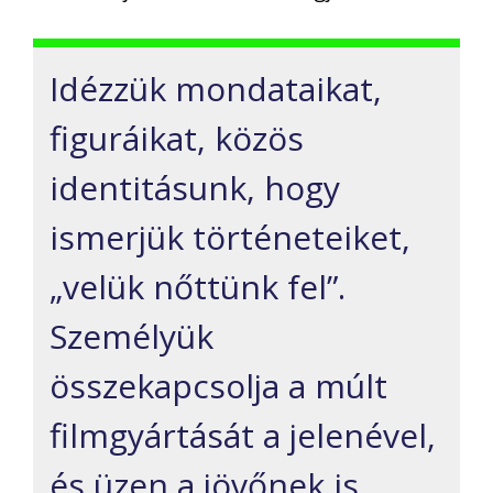
Idézzük mondataikat,
figuráikat, közös
identitásunk, hogy
ismerjük történeteiket,
„velük nőttünk fel”.
Személyük
összekapcsolja a múlt
filmgyártását a jelenével,
és üzen a jövőnek is