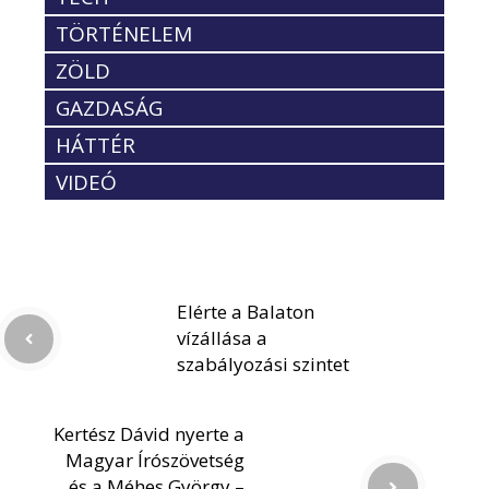
TÖRTÉNELEM
ZÖLD
GAZDASÁG
HÁTTÉR
VIDEÓ
Elérte a Balaton
vízállása a
szabályozási szintet
Kertész Dávid nyerte a
Magyar Írószövetség
és a Méhes György –