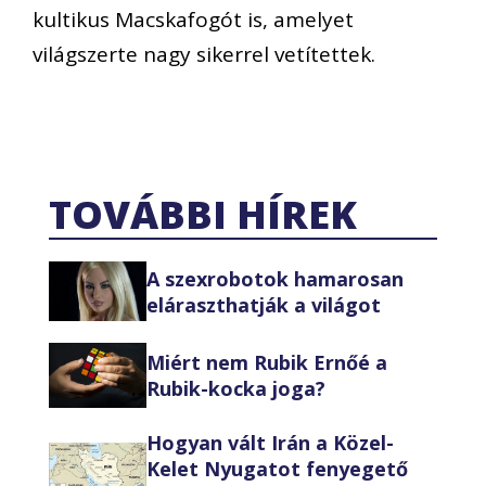
kultikus Macskafogót is, amelyet
világszerte nagy sikerrel vetítettek.
TOVÁBBI HÍREK
A szexrobotok hamarosan
eláraszthatják a világot
Miért nem Rubik Ernőé a
Rubik-kocka joga?
Hogyan vált Irán a Közel-
Kelet Nyugatot fenyegető