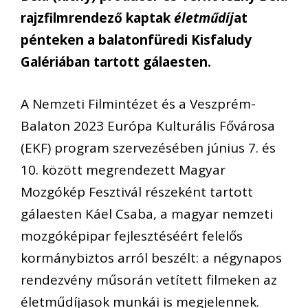
rajzfilmrendező kaptak
életműdíj
at
pénteken a balatonfüredi Kisfaludy
Galériában tartott gálaesten.
A Nemzeti Filmintézet és a Veszprém-
Balaton 2023 Európa Kulturális Fővárosa
(EKF) program szervezésében június 7. és
10. között megrendezett Magyar
Mozgókép Fesztivál részeként tartott
gálaesten Káel Csaba, a magyar nemzeti
mozgóképipar fejlesztéséért felelős
kormánybiztos arról beszélt: a négynapos
rendezvény műsorán vetített filmeken az
életműdíjasok munkái is megjelennek.