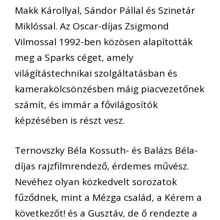
Makk Károllyal, Sándor Pállal és Szinetár
Miklóssal. Az Oscar-díjas Zsigmond
Vilmossal 1992-ben közösen alapították
meg a Sparks céget, amely
világítástechnikai szolgáltatásban és
kamerakölcsönzésben máig piacvezetőnek
számít, és immár a fővilágosítók
képzésében is részt vesz.
Ternovszky Béla Kossuth- és Balázs Béla-
díjas rajzfilmrendező, érdemes művész.
Nevéhez olyan közkedvelt sorozatok
fűződnek, mint a Mézga család, a Kérem a
következőt! és a Gusztáv, de ő rendezte a