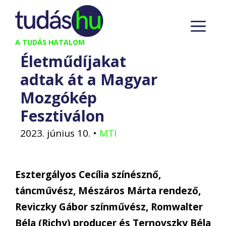
Kilépés
M
a
tartalomba
A TUDÁS HATALOM
Életműdíjakat
adtak át a Magyar
Mozgókép
Fesztiválon
2023. június 10.
•
MTI
Esztergályos Cecília színésznő,
táncművész, Mészáros Márta rendező,
Reviczky Gábor színművész, Romwalter
Béla (Richy) producer és Ternovszky Béla