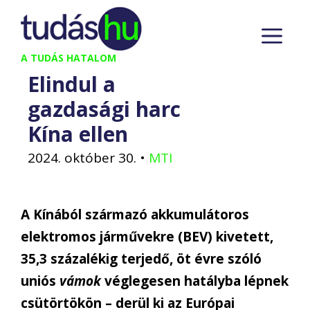
Kilépés
M
a
tartalomba
A TUDÁS HATALOM
Elindul a
gazdasági harc
Kína ellen
2024. október 30.
•
MTI
A Kínából származó akkumulátoros
elektromos járművekre (BEV) kivetett,
35,3 százalékig terjedő, öt évre szóló
uniós
vámok
véglegesen hatályba lépnek
csütörtökön – derül ki az Európai