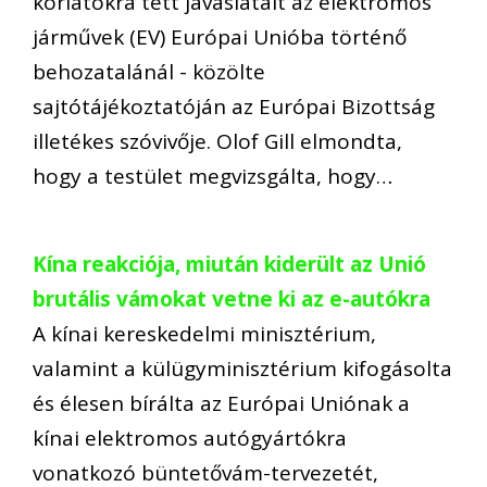
korlátokra tett javaslatait az elektromos
járművek (EV) Európai Unióba történő
behozatalánál - közölte
sajtótájékoztatóján az Európai Bizottság
illetékes szóvivője. Olof Gill elmondta,
hogy a testület megvizsgálta, hogy…
Kína reakciója, miután kiderült az Unió
brutális vámokat vetne ki az e-autókra
A kínai kereskedelmi minisztérium,
valamint a külügyminisztérium kifogásolta
és élesen bírálta az Európai Uniónak a
kínai elektromos autógyártókra
vonatkozó büntetővám-tervezetét,