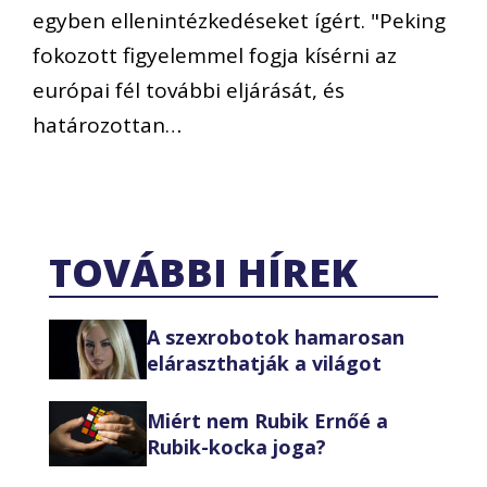
egyben ellenintézkedéseket ígért. "Peking
fokozott figyelemmel fogja kísérni az
európai fél további eljárását, és
határozottan…
TOVÁBBI HÍREK
A szexrobotok hamarosan
eláraszthatják a világot
Miért nem Rubik Ernőé a
Rubik-kocka joga?