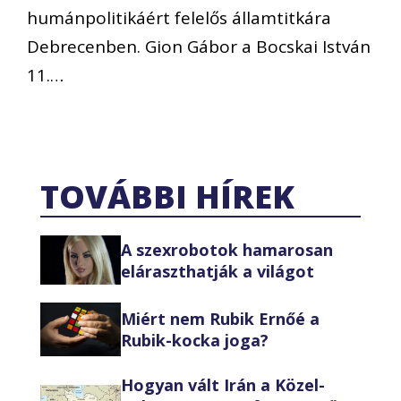
humánpolitikáért felelős államtitkára
Debrecenben. Gion Gábor a Bocskai István
11.…
TOVÁBBI HÍREK
A szexrobotok hamarosan
eláraszthatják a világot
Miért nem Rubik Ernőé a
Rubik-kocka joga?
Hogyan vált Irán a Közel-