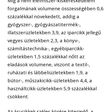
Míg a nem élelmiszer-kiskereskedelem
forgalmának volumene összességében 0,6
százalékkal növekedett, addig a
gyógyszer-, gyógyászatitermék-,
illatszerüzletekben 3,9, az iparcikk jellegű
vegyes üzletekben 2,3, a könyv-,
számítástechnika-, egyébiparcikk-
üzletekben 1,5 százalékkal nőtt az
eladások volumene, viszont a textil-,
ruházati és lábbeliüzletekben 1,9, a
bútor-, műszakicikk-üzletekben 4,4, a
használtcikk-üzletekben 5,9 százalékkal
csökkent.
Az árucikkek széles körére kiterjedő, a