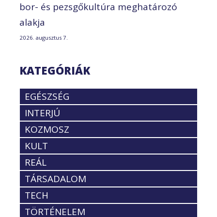
bor- és pezsgőkultúra meghatározó
alakja
2026. augusztus 7.
KATEGÓRIÁK
EGÉSZSÉG
INTERJÚ
KOZMOSZ
KULT
REÁL
TÁRSADALOM
TECH
TÖRTÉNELEM