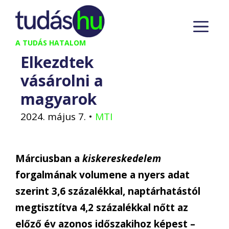
Kilépés
M
a
tartalomba
A TUDÁS HATALOM
Elkezdtek
vásárolni a
magyarok
2024. május 7.
•
MTI
Márciusban a
kiskereskedelem
forgalmának volumene a nyers adat
szerint 3,6 százalékkal, naptárhatástól
megtisztítva 4,2 százalékkal nőtt az
előző év azonos időszakihoz képest –