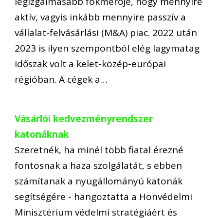
legizgalmasabb fokmérője, hogy mennyire
aktív, vagyis inkább mennyire passzív a
vállalat-felvásárlási (M&A) piac. 2022 után
2023 is ilyen szempontból elég lagymatag
időszak volt a kelet-közép-európai
régióban. A cégek a…
Vásárlói kedvezményrendszer
katonáknak
Szeretnék, ha minél több fiatal érezné
fontosnak a haza szolgálatát, s ebben
számítanak a nyugállományú katonák
segítségére - hangoztatta a Honvédelmi
Minisztérium védelmi stratégiáért és