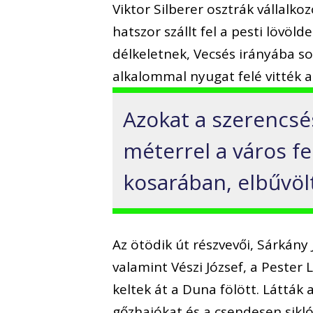
Viktor Silberer osztrák vállalk
hatszor szállt fel a pesti lövöld
délkeletnek, Vecsés irányába so
alkalommal nyugat felé vitték a
Azokat a szerencsés
méterrel a város fe
kosarában, elbűvöl
Az ötödik út részvevői, Sárkány
valamint Vészi József, a Pester
keltek át a Duna fölött. Látták
gőzhajókat és a csendesen sikl