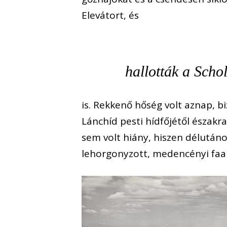
Elevátort, és
hallották a Scho
is. Rekkenő hőség volt aznap, b
Lánchíd pesti hídfőjétől észak
sem volt hiány, hiszen délután
lehorgonyzott, medencényi faa