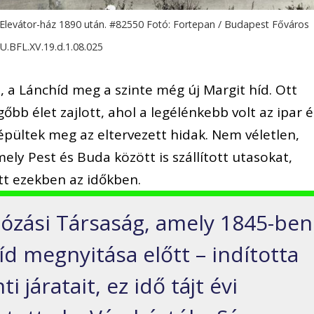
 Elevátor-ház 1890 után. #82550 Fotó: Fortepan / Budapest Főváros
 HU.BFL.XV.19.d.1.08.025
is, a Lánchíd meg a szinte még új Margit híd. Ott
őbb élet zajlott, ahol a legélénkebb volt az ipar é
pültek meg az eltervezett hidak. Nem véletlen,
ely Pest és Buda között is szállított utasokat,
tt ezekben az időkben.
ózási Társaság, amely 1845-ben
d megnyitása előtt – indította
 járatait, ez idő tájt évi