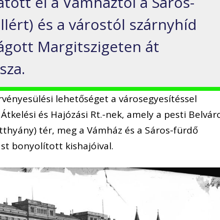
tatott el a Vámháztól a Sáros-
lért) és a várostól szárnyhíd
gott Margitszigeten át
sza.
rvényesülési lehetőséget a városegyesítéssel
tkelési és Hajózási Rt.-nek, amely a pesti Belvár
atthyány) tér, meg a Vámház és a Sáros-fürdő
st bonyolított kishajóival.