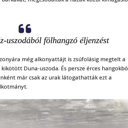
lz-uszodából fölhangzó éljenzést
izonyára még alkonyattájt is zsúfolásig megtelt a
ra kikötött Duna-uszoda. És persze érces hangokbó
onként már csak az urak látogathatták ezt a
lkotmányt.