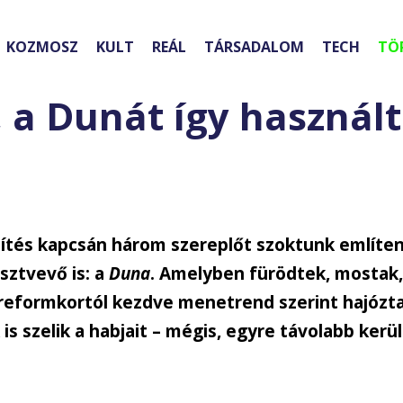
KOZMOSZ
KULT
REÁL
TÁRSADALOM
TECH
TÖ
 a Dunát így használ
sítés kapcsán három szereplőt szoktunk említen
sztvevő is: a
Duna
. Amelyben fürödtek, mostak
 reformkortól kezdve menetrend szerint hajózt
 is szelik a habjait – mégis, egyre távolabb kerül