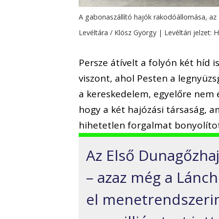
A gabonaszállító hajók rakodóállomása, az
Levéltára / Klösz György | Levéltári jelzet:
Persze átívelt a folyón két híd 
viszont, ahol Pesten a legnyüzsg
a kereskedelem, egyelőre nem é
hogy a két hajózási társaság, am
hihetetlen forgalmat bonyolíto
Az Első Dunagőzhaj
– azaz még a Lánchí
el menetrendszerinti