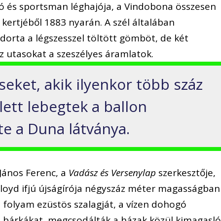
ozó és sportsman léghajója, a Vindobona összesen
e kertjéből 1883 nyarán. A szél általában
dorta a légszesszel töltött gömböt, de két
z utasokat a szeszélyes áramlatok.
eket, akik ilyenkor több száz
lett lebegtek a ballon
te a Duna látványa.
 János Ferenc, a
Vadász és Versenylap
szerkesztője,
 Lloyd ifjú újságírója négyszáz méter magasságban
 a folyam ezüstös szalagját, a vízen dohogó
ó bárkákat, megcsodálták a házak közül kimagasl