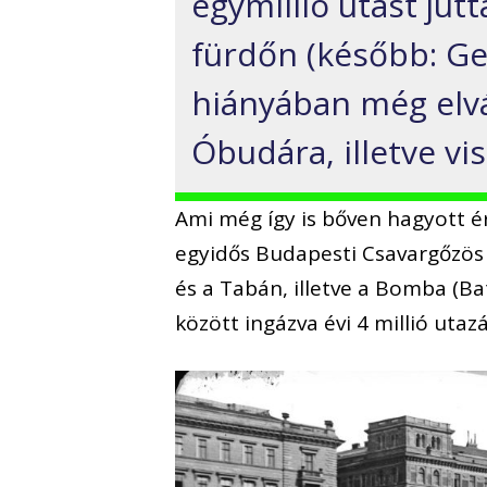
egymillió utast jut
fürdőn (később: Gel
hiányában még elvá
Óbudára, illetve vis
Ami még így is bőven hagyott é
egyidős Budapesti Csavargőzös Á
és a Tabán, illetve a Bomba (B
között ingázva évi 4 millió utazá