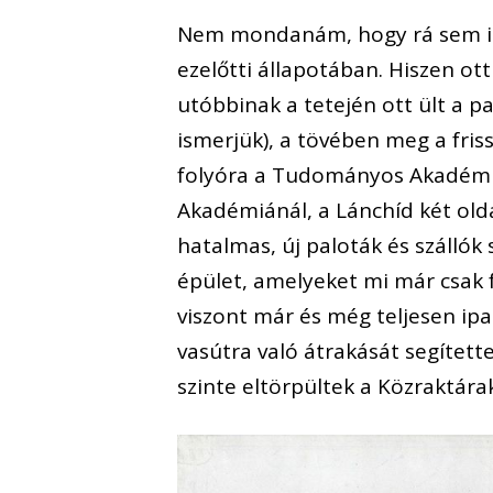
Nem mondanám, hogy rá sem is
ezelőtti állapotában. Hiszen ott
utóbbinak a tetején ott ült a 
ismerjük), a tövében meg a fris
folyóra a Tudományos Akadémia
Akadémiánál, a Lánchíd két olda
hatalmas, új paloták és szállók
épület, amelyeket mi már csak 
viszont már és még teljesen ipa
vasútra való átrakását segített
szinte eltörpültek a Közraktára