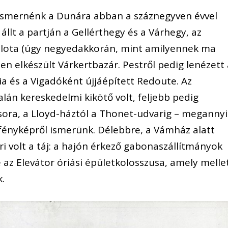
mernénk a Dunára abban a száznegyven évvel
 állt a partján a Gellérthegy és a Várhegy, az
palota (úgy negyedakkorán, mint amilyennek ma
sen elkészült Várkertbazár. Pestről pedig lenézett
 és a Vigadóként újjáépített Redoute. Az
lán kereskedelmi kikötő volt, feljebb pedig
 sora, a Lloyd-háztól a Thonet-udvarig – megannyi
fényképről ismerünk. Délebbre, a Vámház alatt
ri volt a táj: a hajón érkező gabonaszállítmányok
e az Elevátor óriási épületkolosszusa, amely melle
k.