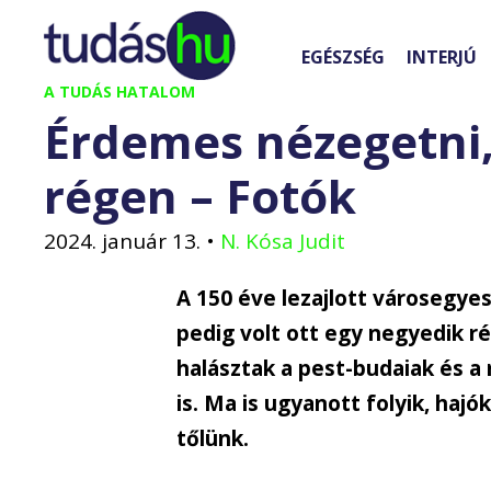
Kilépés
a
EGÉSZSÉG
INTERJÚ
tartalomba
A TUDÁS HATALOM
Érdemes nézegetni,
régen – Fotók
2024. január 13.
•
N. Kósa Judit
A 150 éve lezajlott városegye
pedig volt ott egy negyedik ré
halásztak a pest-budaiak és a
is. Ma is ugyanott folyik, hajók
tőlünk.