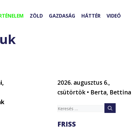
RTÉNELEM
ZÖLD
GAZDASÁG
HÁTTÉR
VIDEÓ
tuk
i,
2026. augusztus 6.,
,
csütörtök • Berta, Bettina
ak
Keresés:
FRISS